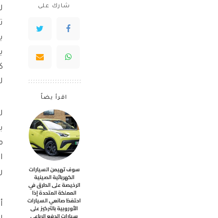
شارك على
ل
ت
ي
ي
ك
ل
اقرأ يضاً
ل
ب
م
ا
سوف تهيمن السيارات
ر
الكهربائية الصينية
الرخيصة على الطرق في
المملكة المتحدة إذا
احتفظ صانعي السيارات
أ
الأوروبية بالتركيز على
سيارات الدفع الرباعي