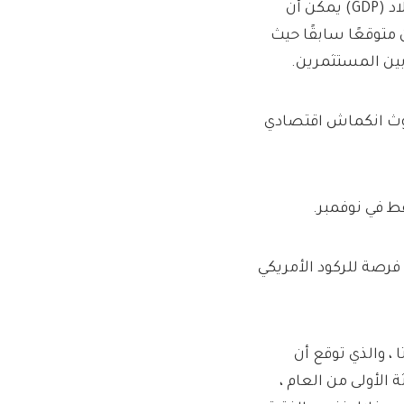
تتنبأ وكالة التصنيف الائتماني S&P أن الناتج المحلي الإجمالي للبلاد (GDP) يمكن أن
ًا المقبلة مما كان متوقعًا سابقًا حيث
بين المستثمرين.
دوث انكماش اقتصادي
رصة للركود الأمريكي
 ، والذي توقع أن
 الأشهر الثلاثة الأولى من العام ،