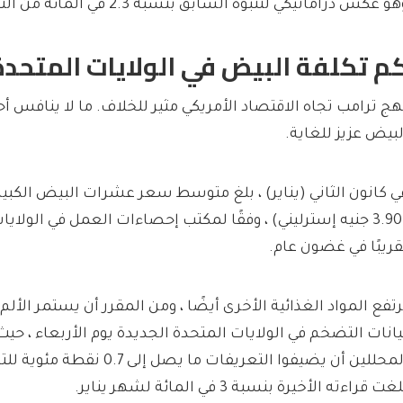
و عكس دراماتيكي لتنبؤه السابق بنسبة 2.3 في المائة من النمو خلال نفس الفترة.
م تكلفة البيض في الولايات المتحدة
هج ترامب تجاه الاقتصاد الأمريكي مثير للخلاف. ما لا ينافس أحد
لبيض عزيز للغاية.
(3.90 جنيه إسترليني) ، وفقًا لمكتب إحصاءات العمل في الولا
قريبًا في غضون عام.
رتفع المواد الغذائية الأخرى أيضًا ، ومن المقرر أن يستمر الألم
يانات التضخم في الولايات المتحدة الجديدة يوم الأربعاء ، ح
المحللين أن يضيفوا التعريفات ما ي
غت قراءته الأخيرة بنسبة 3 في المائة لشهر يناير.