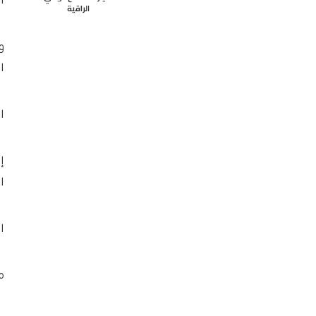
ا
الراقية
و
ا
ا
إ
ا
ا
م