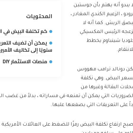
ا يبدو أنه يهتم بأن جوستين
المحتويات
رودو ، الزعيم الكندي المغادر ،
بصق الريش. كما أنه لا
كم تكلفة البيض في ال
زعجه الرئيس المكسيكي
لوديا شينباوم يخطط
سنويًا إلى تكاليف الأمير
لانتقام.
منصات الاستثمار DIY
كن دونالد ترامب مهووس
سعر البيض. وهي تكلفة
حلات البقالة وغيرها من
لضروريات التي يمكن أن تمنعه ​​في مساراته ، بدلاً من غضب ا
داً على التعريفات التي يصفعها عليها.
صبح ارتفاع تكلفة البيض رمزًا للضغط على العائلات الأمريكية 