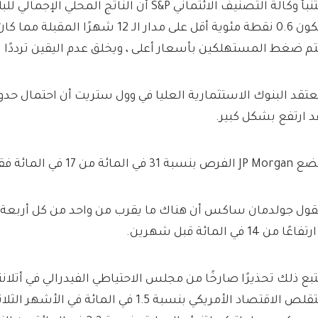
يكون 0.6 نقطة مئوية أقل على مدار الـ 12 شهر
تم ضغط المستهلكين بأسعار أعلى ، ويخلق عدم اليقين ترددًا 
عتقد البنوك الاستثمارية العليا في وول ستريت أن احتمال ح
د ارتفع بشكل كبير.
JP الفرص بنسبة 31 في المائة من 17 في المائة فقط في نوفمبر.
قول جولدمان ساكس أن هناك ما يقرب من واحد من كل أربعة ف
رتفاعًا من 14 في المائة قبل شهرين.
تبع ذلك تحذيرًا صارخًا من مجلس الاحتياطي الفيدرالي في أتلانتا
يتقلص الاقتصاد الأمريكي بنسبة 1.5 في المائة في