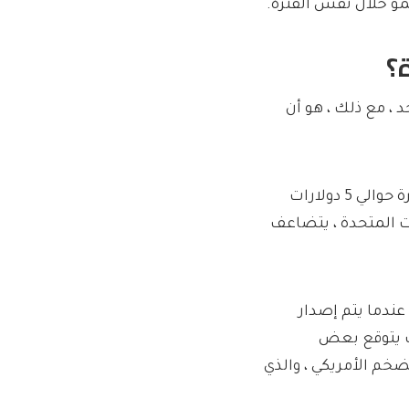
؟
 ، مع ذلك ، هو أن
في كانون الثاني (يناير) ، بلغ متوسط ​​سعر عشرات البيض الكبيرة حوالي 5 دولارات
يات المتحدة ، يتضاعف
 عندما يتم إصدار
يث يتوقع بعض
صل إلى 0.7 نقطة مئوية للتضخم الأمريكي ، والذي