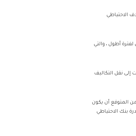
 “ستظل قريبة من 3 في المائة خلال عام 2025. هدف الاحتياطي
لفترة أطول ، والتي
 إلى نقل التكاليف
Ipek Ozkardes ، كبير المحللين في Swissquote Bank: “من المتوقع أن يكون
رة بنك الاحتياطي