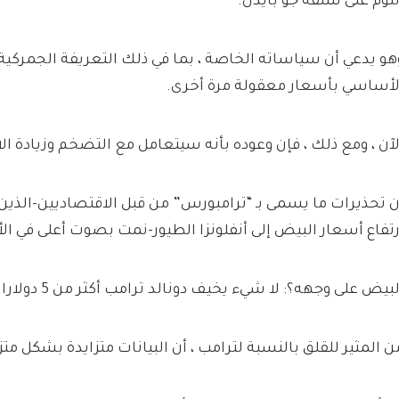
للوم على سلفه جو بايدن.
هو يدعي أن سياساته الخاصة ، بما في ذلك التعريفة الجمركية
لأساسي بأسعار معقولة مرة أخرى.
لآن ، ومع ذلك ، فإن وعوده بأنه سيتعامل مع التضخم وزيادة ال
ن تحذيرات ما يسمى بـ “ترامبورس” من قبل الاقتصاديين-الذ
رتفاع أسعار البيض إلى أنفلونزا الطيور-نمت بصوت أعلى في الأي
لبيض على وجهه؟: لا شيء يخيف دونالد ترامب أكثر من 5 دولارات
ن المثير للقلق بالنسبة لترامب ، أن البيانات متزايدة بشكل متزا