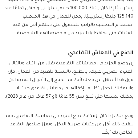
يبدأ أيضًا التناقص التدريجي للبدل الشخصي البالغ 12.570 جنيهًا
إسترلينيًا إذا كان راتبك 100.000 جنيه إسترليني واختفى تمامًا عند
125.140 جنيهًا إسترلينيًا. يمكن للعمال في هذا المنصب
استخدام التضحية بالراتب للحصول على دخلهم أقل من هذه
العتبات حتى يحتفظوا بالمزيد من مخصصاتهم الشخصية.
الدفع في المعاش التقاعدي
إن وضع المزيد في معاشاتك التقاعدية يقلل من راتبك وبالتالي
العبء الضريبي عليك. بالطبع، بالنسبة للعديد من العمال، فإن
قول هذا أسهل من فعله لأنك قد تحتاج إلى الأموال النقدية الآن
ولا يمكنك تحمل تكاليف إخفائها في معاش تقاعدي حيث لا
يمكنك لمسها حتى تبلغ سن 55 عامًا (أو 57 عامًا من عام 2028).
ومع ذلك، إذا كان بإمكانك دفع المزيد في معاشك التقاعدي، فقد
يبقيك ذلك أقل من عتبات ضريبة الدخل، ويعزز صندوق التقاعد
الخاص بك أيضًا.