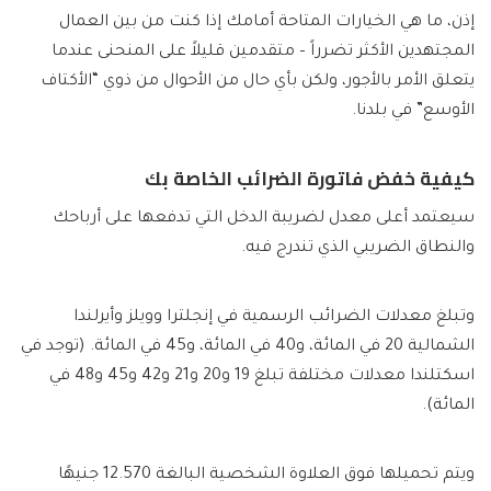
إذن، ما هي الخيارات المتاحة أمامك إذا كنت من بين العمال
المجتهدين الأكثر تضرراً – متقدمين قليلاً على المنحنى عندما
يتعلق الأمر بالأجور، ولكن بأي حال من الأحوال من ذوي “الأكتاف
الأوسع” في بلدنا.
كيفية خفض فاتورة الضرائب الخاصة بك
سيعتمد أعلى معدل لضريبة الدخل التي تدفعها على أرباحك
والنطاق الضريبي الذي تندرج فيه.
وتبلغ معدلات الضرائب الرسمية في إنجلترا وويلز وأيرلندا
الشمالية 20 في المائة، و40 في المائة، و45 في المائة. (توجد في
اسكتلندا معدلات مختلفة تبلغ 19 و20 و21 و42 و45 و48 في
المائة).
ويتم تحميلها فوق العلاوة الشخصية البالغة 12.570 جنيهًا