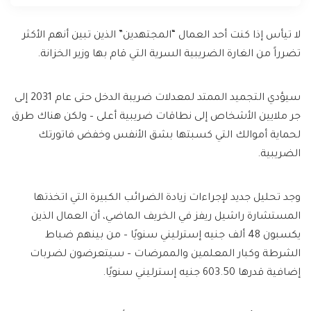
لا تيأس إذا كنت أحد العمال “المجتهدين” الذين تبين أنهم الأكثر
تضرراً من الغارة الضريبية السرية التي قام بها وزير الخزانة.
سيؤدي التجميد الممتد لمعدلات ضريبة الدخل حتى عام 2031 إلى
جر ملايين الأشخاص إلى نطاقات ضريبية أعلى – ولكن هناك طرق
لحماية أموالك التي كسبتها بشق الأنفس وخفض فاتورتك
الضريبية.
وجد تحليل جديد لإجراءات زيادة الضرائب الكبيرة التي اتخذتها
المستشارة راشيل ريفز في الخريف الماضي، أن العمال الذين
يكسبون 48 ألف جنيه إسترليني سنويًا – من بينهم ضباط
الشرطة وكبار المعلمين والممرضات – سيتعرضون لضربات
إضافية قدرها 603.50 جنيه إسترليني سنويًا.