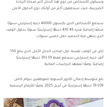
وسيكون الأشخاص من ذوي هذا الدخل أكبر ضحايا الزيادة
الضريبية، حيث سيدفعون أكثر من أولئك ذوي الدخول الأعلى.
سيدفع الأشخاص الذين يكسبون 46000 جنيه إسترليني سنويًا
مبلغًا إضافيًا قدره 410.46 جنيهًا إسترلينيًا سنويًا بحلول الوقت
الذي ينتهي فيه التجميد خلال خمس سنوات.
لكن في الوقت نفسه، فإن صاحب الدخل الأعلى الذي يبلغ 150
ألف جنيه إسترليني سيدفع فقط 393.59 جنيهًا إسترلينيًا
إضافيًا، وفقًا لمعهد الدراسات المالية.
بلغ متوسط ​​إجمالي الأجور السنوية للموظفين بدوام كامل
39.039 جنيهًا إسترلينيًا في أبريل 2025، وفقًا للأرقام الرسمية