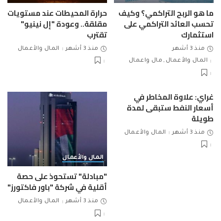
ما هو الربح التراكمي؟ وكيف
حرارة المحيطات عند مستويات
تحسب العائد التراكمي على
مقلقة.. وعودة "إل نينيو"
استثمارك
تقترب
منذ 3 أشهر
منذ 3 أشهر
المال والأعمال
المال والأعمال
مال واعمال
غراي: علاوة المخاطر في
أسعار النفط ستبقى لمدة
طويلة
منذ 3 أشهر
المال والأعمال
المال والأعمال
"مبادلة" تستحوذ على حصة
أقلية في شركة "باور فاكتورز"
منذ 3 أشهر
المال والأعمال