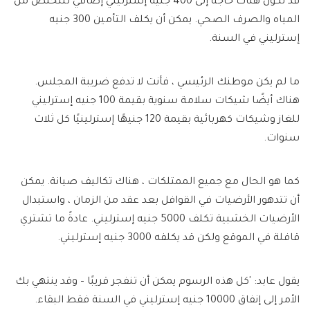
قد تكون هناك حاجة إلى 400 جنيه إسترليني إضافي للتخلص من
المياه والصرف الصحي. يمكن أن يكلف التأمين 300 جنيه
إسترليني في السنة.
ما لم يكن موطنك الرئيسي ، فأنت لا تدفع ضريبة المجلس.
هناك أيضًا شيكات سلامة سنوية بقيمة 100 جنيه إسترليني
للغاز وشيكات كهربائية بقيمة 120 جنيهًا إسترلينيًا كل ثلاث
سنوات.
كما هو الحال مع جميع الممتلكات ، هناك تكاليف صيانة. يمكن
أن تتدهور الأرضيات في القوافل بعد عقد من الزمان ، واستبدال
الأرضيات الخشبية تكلف 5000 جنيه إسترليني. عادةً ما تشتري
قافلة في الموقع ولكن قد يكلفه 3000 جنيه إسترليني.
يقول عابد: 'كل هذه الرسوم يمكن أن تنفجر قريبًا – وقد ينتهي بك
الأمر إلى إنفاق 10000 جنيه إسترليني في السنة فقط البقاء.