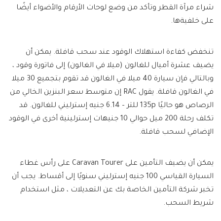
شراء مرآة القطر وتأكد من وضع لوحات الأرقام والأضواء أيضًا
على خلفيةها.
تنخفض كفاءة استهلاك الوقود عند سحب قافلة. يمكن أن
يضيف عشرة أميال للغالون (ميلا في الغالون) إلى فاتورة وقود ،
وبالتالي فإن سيارة 40 ميلا في الغالون قد تقوم بتجميع 30 ميلا
في الغالون قافلة. يقول RAC إن متوسط ​​سعر البنزين الخالي من
الرصاص هو حاليًا 135p للتر – 6.14 جنيه إسترليني للغالون. قد
تكلف رحلة 200 ميل حوالي 10 جنيهات إسترلينية أخرى في الوقود
الإضافي لسحب قافلة.
يمكن أن يضيف التأمين على Caravan Tourer على رأس غطاء
السيارة القياسي 100 جنيه إسترليني سنويًا إلى أقساط. يجب أن
تخبر شركة التأمين الخاصة بك عن التعديلات ، مثل استخدام
شريط السحب.