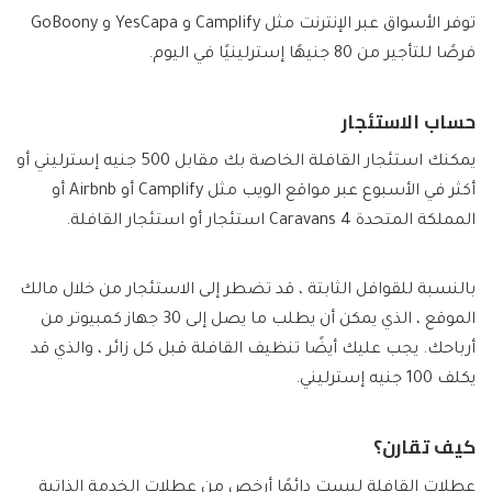
توفر الأسواق عبر الإنترنت مثل Camplify و YesCapa و GoBoony
فرصًا للتأجير من 80 جنيهًا إسترلينيًا في اليوم.
حساب الاستئجار
يمكنك استئجار القافلة الخاصة بك مقابل 500 جنيه إسترليني أو
أكثر في الأسبوع عبر مواقع الويب مثل Camplify أو Airbnb أو
المملكة المتحدة Caravans 4 استئجار أو استئجار القافلة.
بالنسبة للقوافل الثابتة ، قد تضطر إلى الاستئجار من خلال مالك
الموقع ، الذي يمكن أن يطلب ما يصل إلى 30 جهاز كمبيوتر من
أرباحك. يجب عليك أيضًا تنظيف القافلة قبل كل زائر ، والذي قد
يكلف 100 جنيه إسترليني.
كيف تقارن؟
عطلات القافلة ليست دائمًا أرخص من عطلات الخدمة الذاتية