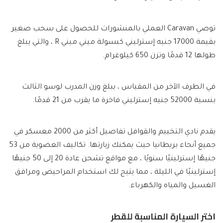
توصي Caravan العملي بالمنشورات للحصول على سحب صغير
بقيمة 17000 جنيه إسترليني كبسولة ميني ميني R ، والتي يبلغ
طولها 12 قدمًا وتزن 650 كيلوغرام.
في الطرف الآخر من المقياس ، يبلغ وزن المدرب لوسو الثالث
بنسبة 52000 جنيه إسترليني فاخرة ما يقرب من 21 قدمًا.
يقدم نادي التخييم والقوافل تفاصيل أكثر من 2000 معسكر في
جميع أنحاء بريطانيا حيث يمكنك زيارتها. تكاليف العضوية من 53
جنيهًا إسترلينيًا سنويًا ، مع مواقع تشحن عادة 20 إلى 50 جنيهًا
إسترلينيًا في الليلة ، مما يتيح لك استخدام المراحيض ومرافق
الغسيل والمياه والكهرباء.
اختر السيارة المناسبة للقطر