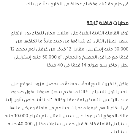
في حزم حقائبك وقضاء عطلة في الخارج بدلاً من ذلك.
مطبات قافلة ثابتة
توفر القافلة الثابتة القدرة على امتلاك مكان للبقاء دون ارتفاع
سعر المنزل الثاني. تم شراؤها من جديد عادةً ما تكلفها من
30،000 جنيه إسترليني مقابل 12 قدمًا من غرفتي نوم بحجم 12
قدمًا مع مرافق المطبخ والحمام ، أو 60،000 جنيه إسترليني
لطراز فاخر يبلغ طوله 14 قدمًا في 40 قدمًا.
ولكن إذا قررت البيع لاحقًا ، فعادةً ما يحصل مزود الموقع على
الخيار الأول للشراء – غالبًا ما يقدم سعرًا هبوطًا. يقول صدوط
عابد ، الرئيس التنفيذي لمقدمة الوكالة: “لدينا أشخاص يأتون إلينا
في البكاء لأنهم غرقوا مدخرات حياتهم في قافلة وعرض عليها
مالك الموقع لشراءها. على سبيل المثال ، تم شراء 10،000 جنيه
إسترليني لقافلة قافلة قبل خمس سنوات مقابل 40،000 جنيه
إسترليني.