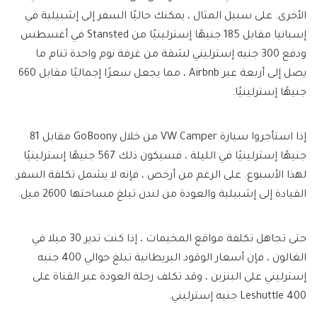
الأخرى. على سبيل المثال ، يمكنك حاليًا السفر إلى إشبيلية في
إسبانيا مقابل 185 جنيهًا إسترلينيًا من Stansted في أغسطس
ودفع 300 جنيه إسترليني لشقة من غرفة نوم واحدة تنام ما
يصل إلى أربعة عبر Airbnb ، مما يجعل سعرًا إجماليًا مقابل 660
جنيهًا إسترلينيًا.
إذا استأجروا سيارة VW Camper من خلال GoBoony مقابل 81
جنيهًا إسترلينيًا في الليلة ، فسيكون ذلك 567 جنيهًا إسترلينيًا
لهذا الأسبوع. على الرغم من أرخص ، فإنه لا يشمل تكلفة السفر.
القيادة إلى إشبيلية والعودة من لندن تبلغ مساحتها 2600 ميل.
حتى تجاهل تكلفة مواقع المخيمات ، إذا كنت تدير 30 ميلا في
الغالون ، فإن أسعار الوقود البريطانية تبلغ حوالي 400 جنيه
إسترليني على البنزين ، وقد تكلف رحلة العودة عبر القناة على
Leshuttle 400 جنيه إسترليني.