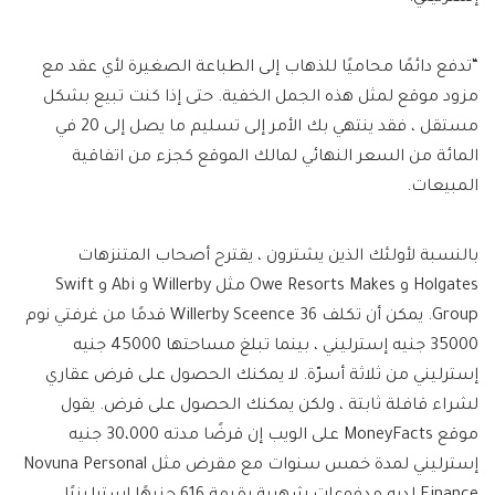
“تدفع دائمًا محاميًا للذهاب إلى الطباعة الصغيرة لأي عقد مع
مزود موقع لمثل هذه الجمل الخفية. حتى إذا كنت تبيع بشكل
مستقل ، فقد ينتهي بك الأمر إلى تسليم ما يصل إلى 20 في
المائة من السعر النهائي لمالك الموقع كجزء من اتفاقية
المبيعات.
بالنسبة لأولئك الذين يشترون ، يقترح أصحاب المتنزهات
Holgates و Owe Resorts Makes مثل Willerby و Abi و Swift
Group. يمكن أن تكلف Willerby Sceence 36 قدمًا من غرفتي نوم
35000 جنيه إسترليني ، بينما تبلغ مساحتها 45000 جنيه
إسترليني من ثلاثة أسرّة. لا يمكنك الحصول على قرض عقاري
لشراء قافلة ثابتة ، ولكن يمكنك الحصول على قرض. يقول
موقع MoneyFacts على الويب إن قرضًا مدته 30،000 جنيه
إسترليني لمدة خمس سنوات مع مقرض مثل Novuna Personal