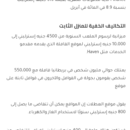
Finance لديه مدفوعات شهرية بقيمة 616 جنيهًا إسترلينيًا
بنسبة 8.9 في المائة في أبريل.
التكاليف الخفية للمنزل الثابت
ميزانية لرسوم الملعب السنوية من 4500 جنيه إسترليني إلى
10،000 جنيه إسترليني لموقع القافلة الذي يقدمه مقدمو
الخدمات مثل Haven.
يمتلك حوالي مليون شخص في بريطانيا قافلة مع 550،000
شخص يقومون بجولة في القوافل والآخرون في قوافل ثابتة على
موقع
يقول موقع العطلات إن المواقع يمكن أن تتقاضى ما يصل إلى
800 جنيه إسترليني سنويًا لاستخدام الغاز والكهرباء.