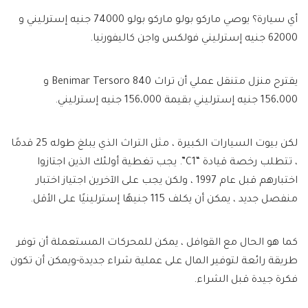
أي سيارة؟ يوصي ماركو بولو ماركو بولو 74000 جنيه إسترليني و
62000 جنيه إسترليني فولكس واجن كاليفورنيا.
يقترح منزل متنقل عملي أن تراث Benimar Tersoro 840 و
156،000 جنيه إسترليني بقيمة 156،000 جنيه إسترليني.
لكن بيوت السيارات الكبيرة ، مثل التراث الذي يبلغ طوله 25 قدمًا
، تتطلب رخصة قيادة “C1”. يجب تغطية أولئك الذين اجتازوا
اختبارهم قبل عام 1997 ، ولكن يجب على الآخرين اجتياز اختبار
منفصل جديد ، يمكن أن يكلف 115 جنيهًا إسترلينيًا على الأقل.
كما هو الحال مع القوافل ، يمكن للمحركات المستعملة أن توفر
طريقة رائعة لتوفير المال على عملية شراء جديدة-ويمكن أن تكون
فكرة جيدة قبل الشراء.