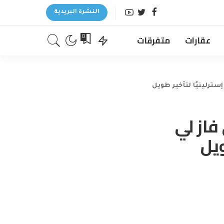
النشرة البريدية
عقارات
متفرقات
0
طيار Ryanair الذي فاز لي