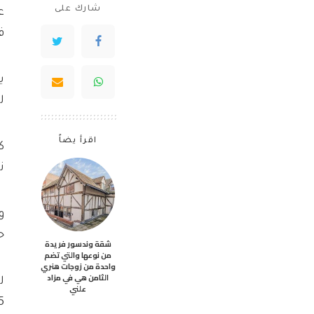
شارك على
ف
ي
ل
اقرأ يضاً
ك
ن
و
ح
شقة وندسور فريدة
من نوعها والتي تضم
واحدة من زوجات هنري
الثامن هي في مزاد
علني
6.25 مساءً ، وق