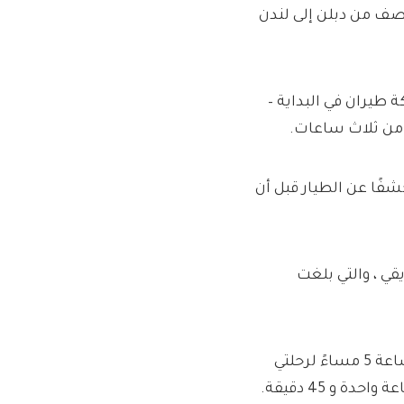
ات ونصف من دبلن إلى لندن
يران في البداية –
 من ثلاث ساعات.
شفًا عن الطيار قبل أن
قي ، والتي بلغت
لقد كان لي أن تكون ليلة طويلة عندما ظهرت في المطار في الساعة 5 مساءً لرحلتي