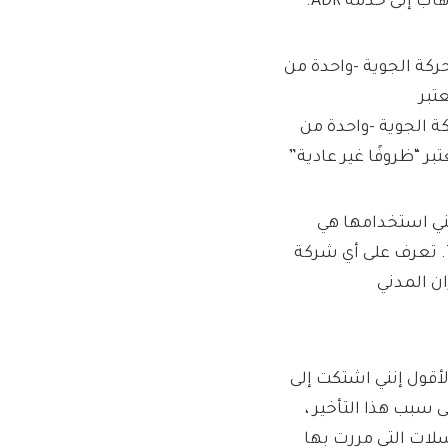
كة الجوية -واحدة من
ر “ظروفًا غير عادية”
A المجانية التي يمكنني استخدامها هي
Aviation ADR ، والتي تغطي أيضًا أمثال EasyJet و Wizz Air و Tui. تعرف على أي شركة
ان المدني
صندوق لأقول إنني اشتكت إلى
سبب هذا التأخير ،
لات التي مررت بها