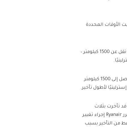
ت الأوقات المحددة
تنص اللوائح على أنه بالنسبة لأكثر من ثلاث ساعات ، في رحلات تقل عن 1500 كيلومتر –
هذا ما طلبت منه الطيران ADR للمطالبة. للرحلات الجوية التي تصل إلى 1500 كيلومتر
تي قد تأخرت بثلاث
ساعات بسبب وصول الطائرة المتأخر للطائرة من رحلة أخرى. قرر Ryanair إجراء تغيير
ب التشغيلي. كانت هناك 14 دقيقة فقط من التأخير بسبب