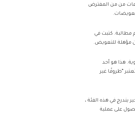
كثر من ثلاث ساعات من من المفترض
تعويضات.
Ryanair على الويب لتقديم مطالبة. كتبت في
كن مؤهلة للتعويض.
ية. هذا هو أحد
بر “ظروفًا غير
 يندرج في هذه الفئة ،
حصول على عملية