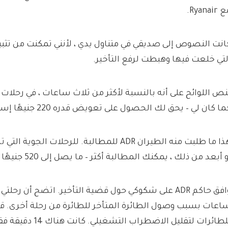
Ryanair.
انت النصوص إلى صديقي في متناول يدي ، لأنني تمكنت من تثبي
لتي خلعت فيها وهبطت لرفع التأخير.
ا كان لي – يحق لك الحصول على تعويض قدره 220 جنيهًا إسترلينيًا.
 أبعد من ذلك ، يمكنك المطالبة أكثر – ما يصل إلى 520 جنيهًا إسترلينيًا لأطول تأخير.
وافق حاكم ADR على شكوكي حول قضية التأخير. اتضح أن رحل
للطائرات لتقليل الاضطرا