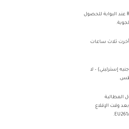
لقد تجولت حول المحطة أثناء التحدث أحيانًا إلى موظفي Ryanair عند البوابة للحصول
جوية.
 رحلة تأخرت ثلاث ساعات
د نصف ساعة ، أعطاني Ryanair قسيمة بقيمة 4 يورو (3.30 جنيه إسترليني) – لا
اطس.
آلية حول المطالبة
بعد وقت الإقلاع