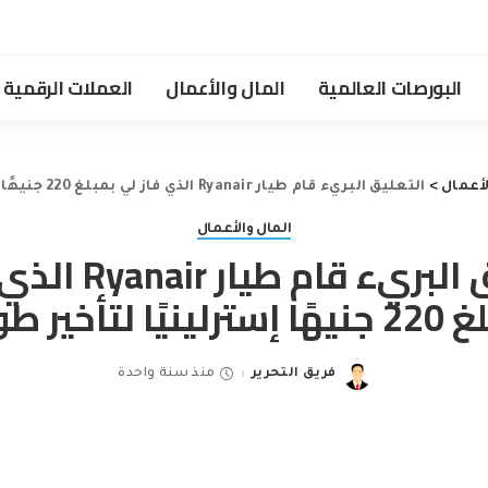
البورصات العالمية
المال والأعمال
العملات الرقمية
لأعمال
>
التعليق البريء قام طيار Ryanair الذي فاز لي بمبلغ 220 جنيهًا إسترلينيًا لتأخير طويل
المال والأعمال
التعليق البريء قام 
ينيًا لتأخير طويل
فريق التحرير
منذ سنة واحدة
Posted
by