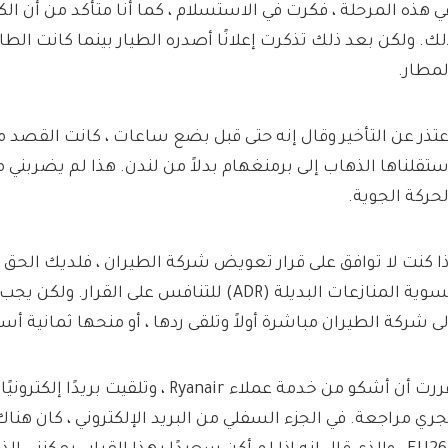
ي هذه المرحلة ، فكرت في الاستسلام ، كما أنا متأكد من أن ال
لك. ولكن بعد ذلك تذكرت إعلانًا أصدره الطيار بينما كانت الط
لمطار.
عتذر عن التأخير وقال إنه حتى قبل بضع ساعات ، كانت القصد من
ستقلناها الذهاب إلى برمنغهام بدلاً من لندن. هذا لم يضربني
لحركة الجوية.
ذا كنت لا توافق على قرار تعويض شركة الطيران ، فلديك الحق 
تسوية المنازعات البديلة (ADR) للتنافس على القرا
لى شركة الطيران مباشرة أولاً وتلقى ردها ، أو منحها ثمانية أسا
قررت أن أشكو من خدمة عملاء Ryanair ، وتلقيت 
جري مراجعة. في الجزء السفلي من البريد الإلكتروني ، كان هنا