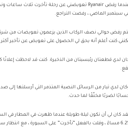
عندما رفض Ryanair تعويضني عن رحلة تأخرت ثلاث ساع
ي سبتمبر الماضي ، رفضت التراجع.
تم رفض حوالي نصف الركاب الذين يزعمون تعويضات من شركة ط
كنني كنت أعلم أنه يحق لي الحصول على تعويض عن تأخير أكثر
ان لدي قطعتان رئيسيتان من الذخيرة. كنت قد لاحظت إعلانًا ك
قع.
كان لدي تيار من الرسائل النصية المتذمر التي أرسلتها إلى صدي
سابًا لضربًا مختّقًا لما حدث.
لت بالفعل “تأخرت” على السبورة ، مع انتظار ساعة واحدة و 45 دقيقة.