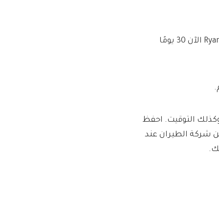
طلبت مني ADR تحميل تفاصيل مصرفي الخاص بي ، ويمتلك Ryanair الآن 30 يومًا
.
كذلك التوقيت. احفظ
ن شركة الطيران عند