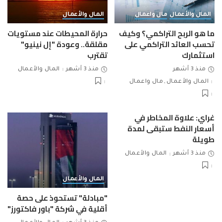
المال والأعمال
مال واعمال
المال والأعمال
ما هو الربح التراكمي؟ وكيف
حرارة المحيطات عند مستويات
تحسب العائد التراكمي على
مقلقة.. وعودة "إل نينيو"
استثمارك
تقترب
منذ 3 أشهر
منذ 3 أشهر
المال والأعمال
المال والأعمال
مال واعمال
غراي: علاوة المخاطر في
أسعار النفط ستبقى لمدة
طويلة
منذ 3 أشهر
المال والأعمال
المال والأعمال
"مبادلة" تستحوذ على حصة
أقلية في شركة "باور فاكتورز"