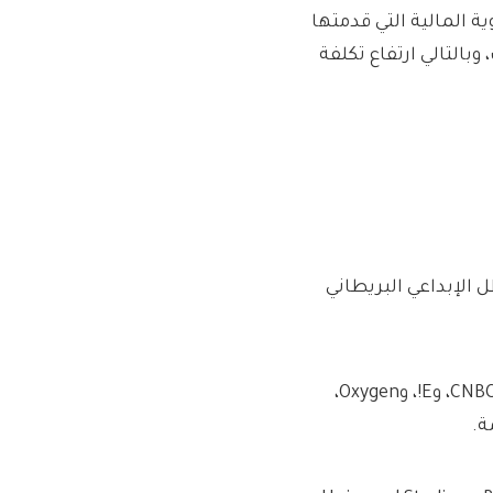
ة المالية التي قدمتها
بالتالي ارتفاع تكلفة
الإبداعي البريطاني
وفي الولايات المتحدة، يتم توزيع عمليات الكابلات، بما في ذلك CNBC، وE!، وOxygen،