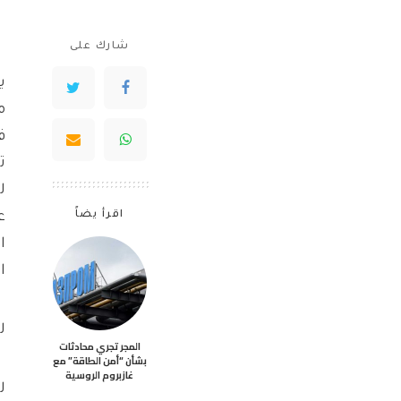
شارك على
ي
م
ف
ت
ل
اقرأ يضاً
ع
ا
ا
ل
المجر تجري محادثات
بشأن “أمن الطاقة” مع
غازبروم الروسية
ل