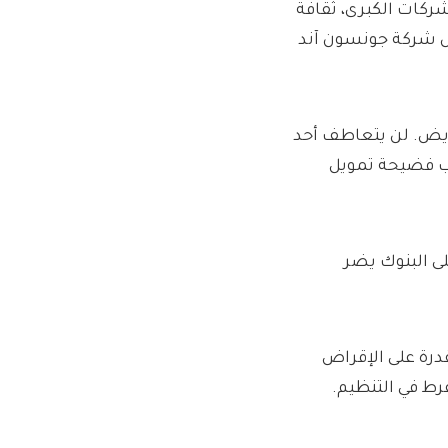
شركات الكبرى، ثقافة
ال شركة جونسون آند
ويض. لن يتعاطف أحد
قلب فضيحة تمويل
ى البنوك يضر
درة على الإقراض
رط في التنظيم.