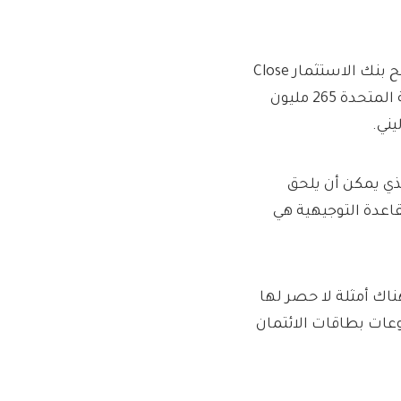
تسبب مدفوعات تمويل السيارات بالفعل ضغوطًا هائلة. ويكافح بنك الاستثمار Close
Brothers تحت جبل التعويضات. وخصص سانتاندر في المملكة المتحدة 265 مليون
لذي يمكن أن يلحق
قاعدة التوجيهية هي
ناك أمثلة لا حصر لها
ل معدل الفائدة الربوي APR على مدفوعات بطاقات الائتمان