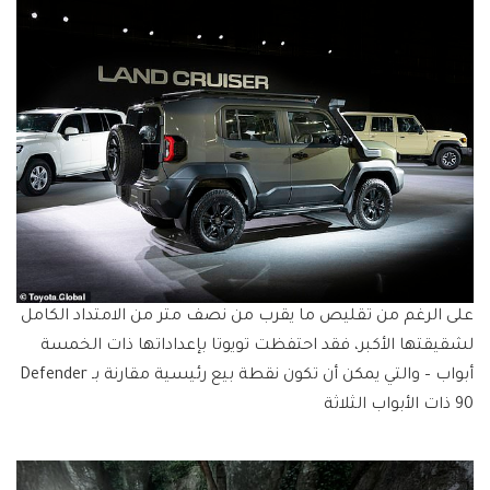
على الرغم من تقليص ما يقرب من نصف متر من الامتداد الكامل
لشقيقتها الأكبر، فقد احتفظت تويوتا بإعداداتها ذات الخمسة
أبواب – والتي يمكن أن تكون نقطة بيع رئيسية مقارنة بـ Defender
90 ذات الأبواب الثلاثة