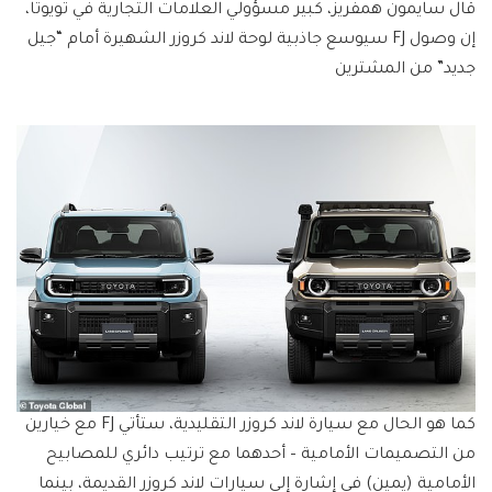
قال سايمون همفريز، كبير مسؤولي العلامات التجارية في تويوتا،
إن وصول FJ سيوسع جاذبية لوحة لاند كروزر الشهيرة أمام “جيل
جديد” من المشترين
كما هو الحال مع سيارة لاند كروزر التقليدية، ستأتي FJ مع خيارين
من التصميمات الأمامية – أحدهما مع ترتيب دائري للمصابيح
الأمامية (يمين) في إشارة إلى سيارات لاند كروزر القديمة، بينما