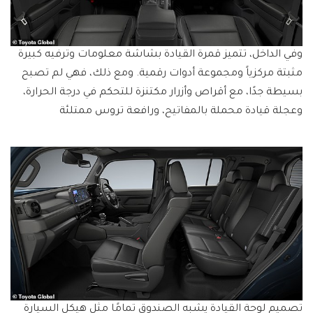
وفي الداخل، تتميز قمرة القيادة بشاشة معلومات وترفيه كبيرة
مثبتة مركزياً ومجموعة أدوات رقمية. ومع ذلك، فهي لم تصبح
بسيطة جدًا، مع أقراص وأزرار مكتنزة للتحكم في درجة الحرارة،
وعجلة قيادة محملة بالمفاتيح، ورافعة تروس ممتلئة
تصميم لوحة القيادة يشبه الصندوق تمامًا مثل هيكل السيارة