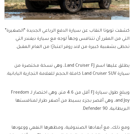
كشفت تويوتا النقاب عن سيارة الدفع الرباعي الجديدة “الصغيرة”
التي من المقرر أن تتنافس وجهاً لوجه مع سيارة ديفندر التي
تحظى بشعبية كبيرة من لاند روفر اعتبارًا من العام المقبل.
يطلق عليها اسم Land Cruiser FJ، وهي نسخة مختصرة من
سيارة Land Cruiser SUV كاملة الحجم للعلامة التجارية اليابانية.
ويبلغ طول سيارة FJ أقل من 4.6 متر، وهي اختصار لـ Freedom
and Joy، وهي أقصر بجزء بسيط من أصغر طراز لمنافستها
البريطانية، Defender 90.
ومع ذلك، مع أبعادها الصندوقية، ومظهرها النفعي ووعودها