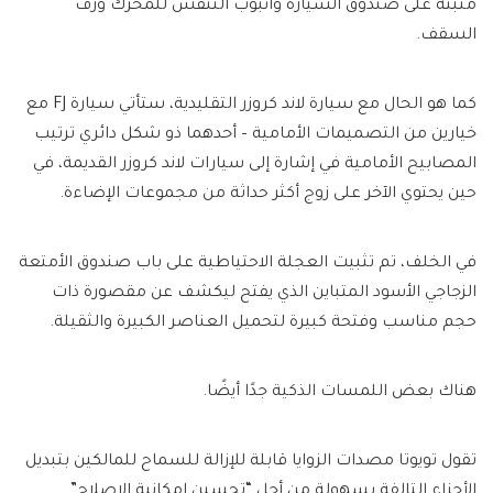
مثبتة على صندوق السيارة وأنبوب التنفس للمحرك ورف
السقف.
كما هو الحال مع سيارة لاند كروزر التقليدية، ستأتي سيارة FJ مع
خيارين من التصميمات الأمامية – أحدهما ذو شكل دائري
ترتيب
المصابيح الأمامية في إشارة إلى سيارات لاند كروزر القديمة، في
حين يحتوي الآخر على زوج أكثر حداثة من مجموعات الإضاءة.
في الخلف، تم تثبيت العجلة الاحتياطية على باب صندوق الأمتعة
الزجاجي الأسود المتباين الذي يفتح ليكشف عن مقصورة ذات
حجم مناسب وفتحة كبيرة لتحميل العناصر الكبيرة والثقيلة.
هناك بعض اللمسات الذكية جدًا أيضًا.
تقول تويوتا
مصدات الزوايا قابلة للإزالة للسماح للمالكين بتبديل
الأجزاء التالفة بسهولة من أجل “تحسين إمكانية الإصلاح”.