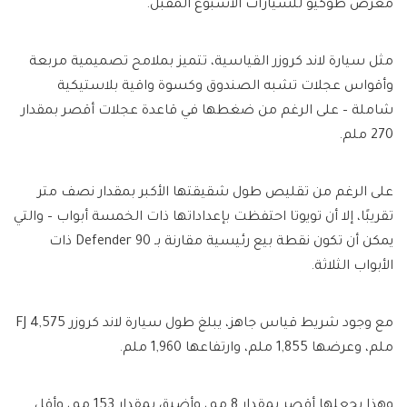
معرض طوكيو للسيارات الأسبوع المقبل.
مثل سيارة لاند كروزر القياسية، تتميز بملامح تصميمية مربعة
وأقواس عجلات تشبه الصندوق وكسوة واقية بلاستيكية
شاملة – على الرغم من ضغطها في قاعدة عجلات أقصر بمقدار
270 ملم.
على الرغم من تقليص طول شقيقتها الأكبر بمقدار نصف متر
تقريبًا، إلا أن تويوتا احتفظت بإعداداتها ذات الخمسة أبواب – والتي
يمكن أن تكون نقطة بيع رئيسية مقارنة بـ Defender 90 ذات
الأبواب الثلاثة.
مع وجود شريط قياس جاهز، يبلغ طول سيارة لاند كروزر FJ 4,575
ملم، وعرضها 1,855 ملم، وارتفاعها 1,960 ملم.
وهذا يجعلها أقصر بمقدار 8 مم، وأضيق بمقدار 153 مم، وأقل