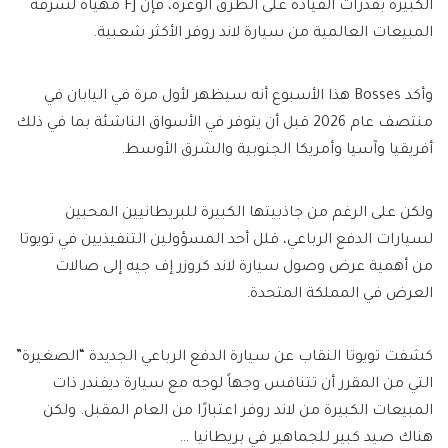
الكبيرة بقدرات القيادة على الطرق الوعرة، فإن FJ مهيأة لسرقة
المبيعات العالمية من سيارة لاند روفر الأكثر شعبية.
وأكد Bosses هذا الأسبوع أنه سيظهر لأول مرة في اليابان في
منتصف عام 2026 قبل أن يتوفر في الأسواق الناشئة بما في ذلك
أفريقيا وآسيا وأمريكا الجنوبية والشرق الأوسط.
ولكن على الرغم من جاذبيتها الكبيرة للبريطانيين المحبين
لسيارات الدفع الرباعي، قلل أحد المسؤولين التنفيذيين في تويوتا
من أهمية عرض وصول سيارة لاند كروزر إف جيه إلى صالات
العرض في المملكة المتحدة.
كشفت تويوتا النقاب عن سيارة الدفع الرباعي الجديدة “الصغيرة”
التي من المقرر أن تتنافس وجهاً لوجه مع سيارة ديفندر ذات
المبيعات الكبيرة من لاند روفر اعتبارًا من العام المقبل. ولكن
هناك صيد كبير للجماهير في بريطانيا …