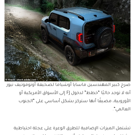
صرح كبير المهندسين ماسايا أوشياما لصحيفة أوتوموتيف نيوز
أنه لا توجد حاليًا “خطط” لدخول FJ إلى الأسواق الأمريكية أو
الأوروبية، مضيفًا أنها ستركز بشكل أساسي على “الجنوب
العالمي”.
تشتمل الميزات الإضافية للطرق الوعرة على عجلة احتياطية