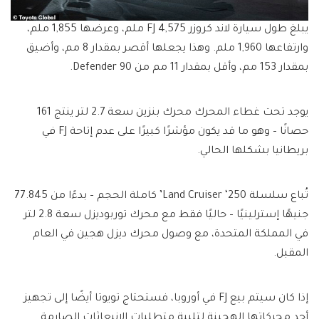
يبلغ طول سيارة لاند كروزر FJ 4,575 ملم، وعرضها 1,855 ملم،
وارتفاعها 1,960 ملم. وهذا يجعلها أقصر بمقدار 8 مم، وأضيق
بمقدار 153 مم، وأقل بمقدار 11 مم من Defender 90.
يوجد تحت غطاء المحرك محرك بنزين سعة 2.7 لتر ينتج 161
حصانًا – وهو ما قد يكون مؤشرًا كبيرًا على عدم إتاحة FJ في
بريطانيا بشكلها الحالي.
تُباع سلسلة Land Cruiser ‘250’ كاملة الحجم – بدءًا من 77.845
جنيهًا إسترلينيًا – حاليًا فقط مع محرك توربوديزل سعة 2.8 لتر
في المملكة المتحدة، مع وصول محرك ديزل هجين في العام
المقبل.
إذا كان سيتم بيع FJ في أوروبا، فستحتاج تويوتا أيضًا إلى تجهيز
أحد محركاتها الهجينة لتلبية متطلبات الانبعاثات الصارمة.