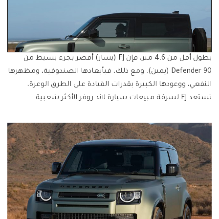
بطول أقل من 4.6 متر، فإن FJ (يسار) أقصر بجزء بسيط من
Defender 90 (يمين). ومع ذلك، فبأبعادها الصندوقية، ومظهرها
النفعي، ووعودها الكبيرة بقدرات القيادة على الطرق الوعرة،
تستعد FJ لسرقة مبيعات سيارة لاند روفر الأكثر شعبية