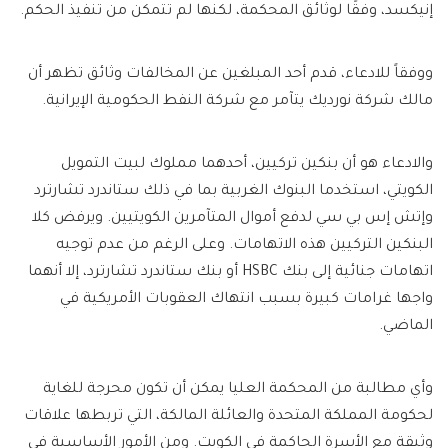
إنيكسد، وفقًا لوثائق المحكمة، لكنها لم تتمكن من تنفيذ الحكم.
ووفقاً للادعاء، قدم أحد المبلغين عن المخالفات وثائق تظهر أن
مالك شركة نورديك يتآمر مع شركة النفط الحكومية الإيرانية.
والادعاء هو أن بنكين تركيين، أحدهما مملوك لبيت التمويل
الكويتي، استخدما البنوك الغربية بما في ذلك ستاندرد تشارترد
وإتش إس بي سي لدفع أموال المتآمرين الكويتيين. ويرفض كلا
البنكين التركيين هذه الاتهامات. وعلى الرغم من عدم توجيه
اتهامات جنائية إلى بنك HSBC أو بنك ستاندرد تشارترد، إلا أنهما
واجها غرامات كبيرة بسبب انتهاك العقوبات الأمريكية في
الماضي.
وأي مطالبة من المحكمة العليا يمكن أن تكون محرجة للغاية
لحكومة المملكة المتحدة والعائلة المالكة، التي تربطها علاقات
وثيقة مع الأسرة الحاكمة في الكويت. ومن الأمور الأساسية في