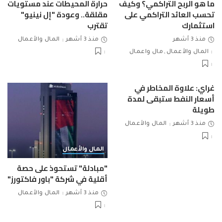
ما هو الربح التراكمي؟ وكيف
حرارة المحيطات عند مستويات
تحسب العائد التراكمي على
مقلقة.. وعودة "إل نينيو"
استثمارك
تقترب
منذ 3 أشهر
منذ 3 أشهر
المال والأعمال
المال والأعمال
مال واعمال
غراي: علاوة المخاطر في
أسعار النفط ستبقى لمدة
طويلة
منذ 3 أشهر
المال والأعمال
المال والأعمال
"مبادلة" تستحوذ على حصة
أقلية في شركة "باور فاكتورز"
منذ 3 أشهر
المال والأعمال