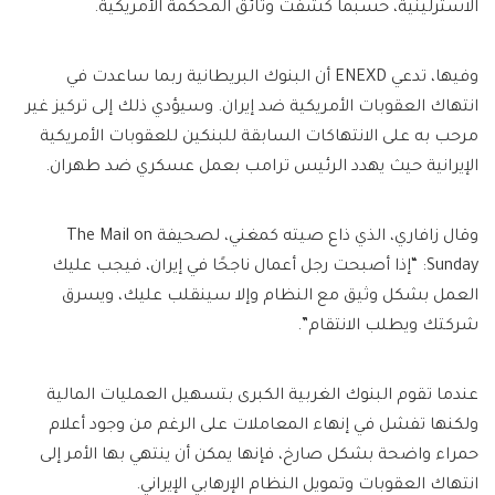
الاسترلينية، حسبما كشفت وثائق المحكمة الأمريكية.
وفيها، تدعي ENEXD أن البنوك البريطانية ربما ساعدت في
انتهاك العقوبات الأمريكية ضد إيران. وسيؤدي ذلك إلى تركيز غير
مرحب به على الانتهاكات السابقة للبنكين للعقوبات الأمريكية
الإيرانية حيث يهدد الرئيس ترامب بعمل عسكري ضد طهران.
وقال زافاري، الذي ذاع صيته كمغني، لصحيفة The Mail on
Sunday: “إذا أصبحت رجل أعمال ناجحًا في إيران، فيجب عليك
العمل بشكل وثيق مع النظام وإلا سينقلب عليك، ويسرق
شركتك ويطلب الانتقام”.
عندما تقوم البنوك الغربية الكبرى بتسهيل العمليات المالية
ولكنها تفشل في إنهاء المعاملات على الرغم من وجود أعلام
حمراء واضحة بشكل صارخ، فإنها يمكن أن ينتهي بها الأمر إلى
انتهاك العقوبات وتمويل النظام الإرهابي الإيراني.