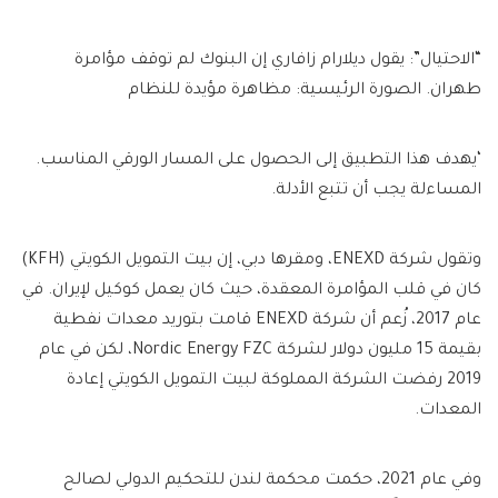
“الاحتيال”: يقول ديلارام زافاري إن البنوك لم توقف مؤامرة
طهران. الصورة الرئيسية: مظاهرة مؤيدة للنظام
‘يهدف هذا التطبيق إلى الحصول على المسار الورقي المناسب.
المساءلة يجب أن تتبع الأدلة.
وتقول شركة ENEXD، ومقرها دبي، إن بيت التمويل الكويتي (KFH)
كان في قلب المؤامرة المعقدة، حيث كان يعمل كوكيل لإيران. في
عام 2017، زُعم أن شركة ENEXD قامت بتوريد معدات نفطية
بقيمة 15 مليون دولار لشركة Nordic Energy FZC، لكن في عام
2019 رفضت الشركة المملوكة لبيت التمويل الكويتي إعادة
المعدات.
وفي عام 2021، حكمت محكمة لندن للتحكيم الدولي لصالح