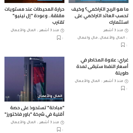
ما هو الربح التراكمي؟ وكيف
حرارة المحيطات عند مستويات
تحسب العائد التراكمي على
مقلقة.. وعودة "إل نينيو"
استثمارك
تقترب
منذ 3 أشهر
منذ 3 أشهر
المال والأعمال
المال والأعمال
مال واعمال
غراي: علاوة المخاطر في
أسعار النفط ستبقى لمدة
طويلة
منذ 3 أشهر
المال والأعمال
المال والأعمال
"مبادلة" تستحوذ على حصة
أقلية في شركة "باور فاكتورز"
منذ 3 أشهر
المال والأعمال