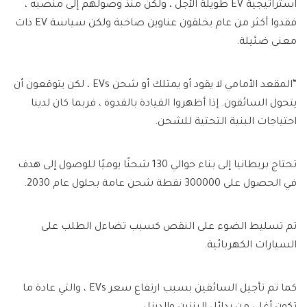
استراتيجية EV طويلة الأجل ، ولكن منذ وصولهم إلى منصبه ،
فقدوا أكثر من عام يخلقون عناوين صاخبة ولكن سياسة EV ذات
معنى ضئيلة.
“المقعد الأمامي لا يقود أو يمتلك أو شحن EVs ، لكن يتوقعون أن
يتحول السائقون. إذا أظهروا القيادة بالقدوة ، فربما كان لدينا
احتياجات البنية التحتية للشحن.
تحتاج بريطانيا إلى بناء حوالي 130 شحنًا يوميًا للوصول إلى هدف
في الحصول على 300000 نقطة شحن عامة بحلول عام 2030.
تم تسليط الضوء على النقص كسبب تضاءل الطلب على
السيارات الكهربائية.
كما تم تأجيل السائقين بسبب ارتفاع سعر EVs ، والتي عادة ما