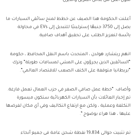
تكون أغلى من بدائل البنزين والديزل.
أعلنت الحكومة هذا الصيف عن خطط لمنح سائقي السيارات ما
يصل إلى 3750 جنيهًا إسترلينيًا للتبديل إلى EVs في محاولة
يائسة لتعزيز الطلب على تحقيق أهداف صافية.
اتهم ريتشارد هولدن ، المتحدث باسم النقل المحافظ ، حكومة
“السائقين الذين يجرؤون على المشي لمسافات طويلة” وترك
“بريطانيا متوقفة على الكتف الصعب للاقتصاد العالمي”.
وأضاف: “خطة عمل صافي الصفر في حزب العمال تعمل فارغة.
تم إخبار العائلات بأن السيارات الكهربائية ستكون ميسورة
التكلفة وعملية ، ولكن مع ارتفاع التكاليف وفي أي مكان لفرضها
عليها ، هذا هراء بوضوح “.
تم تثبيت حوالي 19،834 نقطة شحن عامة في جميع أنحاء