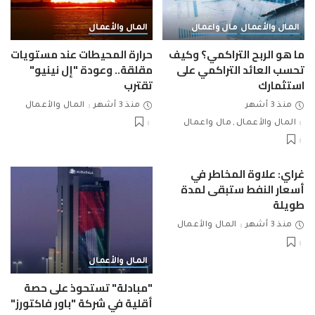
المال والأعمال
مال واعمال
المال والأعمال
ما هو الربح التراكمي؟ وكيف
حرارة المحيطات عند مستويات
تحسب العائد التراكمي على
مقلقة.. وعودة "إل نينيو"
استثمارك
تقترب
منذ 3 أشهر
منذ 3 أشهر
المال والأعمال
المال والأعمال
مال واعمال
غراي: علاوة المخاطر في
أسعار النفط ستبقى لمدة
طويلة
منذ 3 أشهر
المال والأعمال
المال والأعمال
"مبادلة" تستحوذ على حصة
أقلية في شركة "باور فاكتورز"