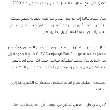
حظرًا على بيع سيارات البنزين والديزل الجديدة في عام 2030.
لكن النقاد قالوا إنه لم يتم القيام بما فيه الكفاية لدعم شبكة
الشحن ، مما يؤدي إلى تزويد “القلق النطاق” حيث يقلق سائقي
السيارات حيث يمكنهم تزيين بطارياتهم.
وقال كوينتين ويلسون ، مقدم عرض توب جير السابق ومؤسس
مجموعة حملة EV Campaign Fair Charge: “تحتاج الحكومة إلى
بذل المزيد من الجهد لطمأنة سائقي سيارات الاحتراق بأنهم
سيتمكنون من فرض رسوم على EVs إذا تحولوا إلى الكهرباء.
الصدمة: انطلق طرح نقاط الشحن للسيارات الكهربائية إلى
الخلف
“كان لدى حزب العمل الكثير من الوقت في معارضة صياغة