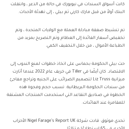
كانت أسواق السندات في نيويورك في حالة من الذعر ، وانتقلت
البنك أولاً من قبل مارك كارني ثم بيلي ، إلى تهدئة الأحداث.
تم تنشيط صفقة مبادلة العملة مع الولايات المتحدة ، وتم
تخفيض أسعار الفائدة إلى العظام وتم التصريح بمزيد من
الطباعة الأموال ، من خلال التخفيف الكمي.
حث بيلي الحكومة بحماس على اتخاذ خطوات لمنع الندوب إلى
الاقتصاد. كان أيضًا في Tiller في خريف عام 2022 عندما أثارت
ميزانية Liz Truss لتصميم الضرائب على الجنيه وتراجع مفاجئ
من سندات الحكومة البريطانية. تسبب حجم وفجوة هذه
الخطوة في صناديق التقاعد التي استخدمت المنتجات المشتقة
للمقامرة عند العائدات.
تحدي موثوق: قادت شركة Nigel Farage's Report UK الأحزاب
الأخرى في 65 استطلاعًا متتاليًا