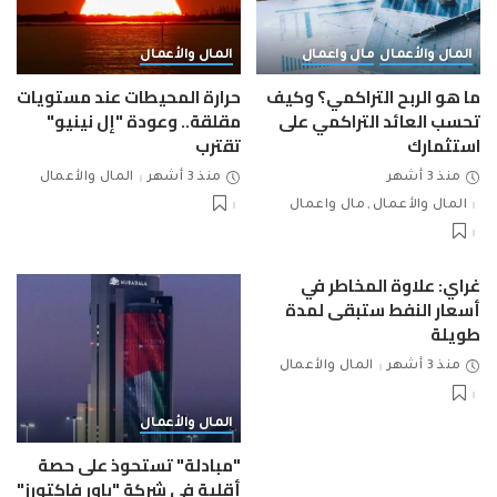
المال والأعمال
مال واعمال
المال والأعمال
ما هو الربح التراكمي؟ وكيف
حرارة المحيطات عند مستويات
تحسب العائد التراكمي على
مقلقة.. وعودة "إل نينيو"
استثمارك
تقترب
منذ 3 أشهر
منذ 3 أشهر
المال والأعمال
المال والأعمال
مال واعمال
غراي: علاوة المخاطر في
أسعار النفط ستبقى لمدة
طويلة
منذ 3 أشهر
المال والأعمال
المال والأعمال
"مبادلة" تستحوذ على حصة
أقلية في شركة "باور فاكتورز"