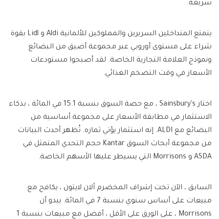
سريعة.
يتمتع المتداخلين السريرين والمملوكين للألمانية Aldi و Lidl بقوة
شراء على مستوى أوروبي عبر مجموعة أضيق من البضائع
ونموذج العلامة التجارية الخاصة. لقد أصبحوا مستودعات
الأسعار في وقت التضخم الغذائي.
اختار Sainsbury's ، مع حصة السوق بنسبة 15.1 في المائة ، بذكاء
الاستثمار في مطابقة الأسعار على مجموعة أساسية من
البضائع مع ALDI. إنه استثمار يؤتي ثماره. تُظهر أحدث البيانات
من مجموعة أبحاث السوق Kantar حجم التحدي المتمثل في
ASDA و Morrisons التي يسيطر عليها الأسهم الخاصة.
السابق ، الآن تحت إشراف المخضرم آلان لايتون ، يكافح مع
مبيعات على أساس سنوي بنسبة 7 في المائة. يبدو أن
Morrisons ، على الورق على الأقل ، أفضل مع مبيعات بنسبة 1