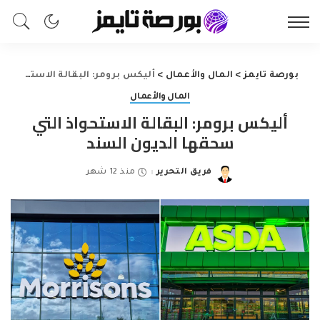
بورصة تايمز
>
المال والأعمال
>
أليكس برومر: البقالة الاستحواذ التي سحقها الديون السند
المال والأعمال
أليكس برومر: البقالة الاستحواذ التي
سحقها الديون السند
فريق التحرير
منذ 12 شهر
Posted
by