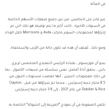
في المائة.
غير قادر على التنافس: من بين جميع صفقات الأسهم الخاصة
في السنوات الأخيرة ، كانت أكثر ما يتم توقيته هو تلك التي تم
إجراؤها لمجموعات السوبر ماركت Asda و Morrisons خلال الوباء
ومع ذلك ، يُعتقد أن هذه قد تكون حالة من الأرنب والسلحفاة.
يبدو أن موريسونز ، بقيادة الرئيس التنفيذي المتحمس لربري
بايتي ، يحقق أداءً أفضل. تعني سلسلة من مبيعات الأصول ، بما
في ذلك مقصودات البنزين ، أنها خفضت مستويات الديون من
8.5 مليار جنيه إسترليني ، عندما تم شراؤها من قبل Clayton ،
Dubilier & Rice في عام 2021 ، إلى 3.8 مليار جنيه إسترليني.
تكمن الصعوبة في أن نموذج “المزرعة إلى الشوكة” الخاصة به