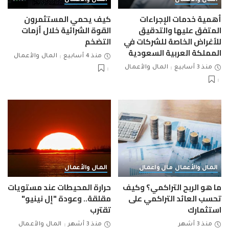
المال والأعمال
المال والأعمال
أهمية خدمات الإجراءات
كيف يحمي المستثمرون
المتفق عليها والتدقيق
القوة الشرائية خلال أزمات
للأغراض الخاصة للشركات في
التضخم
المملكة العربية السعودية
منذ 4 أسابيع
المال والأعمال
منذ 3 أسابيع
المال والأعمال
المال والأعمال
مال واعمال
المال والأعمال
ما هو الربح التراكمي؟ وكيف
حرارة المحيطات عند مستويات
تحسب العائد التراكمي على
مقلقة.. وعودة "إل نينيو"
استثمارك
تقترب
منذ 3 أشهر
منذ 3 أشهر
المال والأعمال