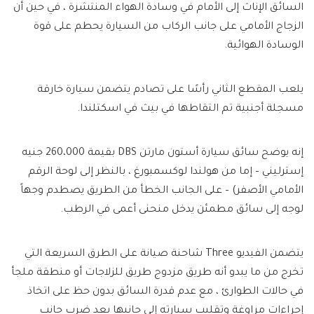
السائق الإناث إلى الأمام في وسادة الهواء المنتشرة ، في حين أن
الزجاج الأمامي على جانب الركاب من السيارة يحطم على قوة
الوسادة الهوائية.
يلعب المقطع الثاني رأسًا على تصادم يتضمن سيارة خارقة
مسجلة أجنبية تم التقاطها في بيث في اسكتلندا.
إنه يوضح سائق سيارة أستون مارتن DBS بقيمة 260،000 جنيه
إسترليني – إما من هولندا لوكسمبورغ ، بالنظر إلى لوحة الرقم
الأمامي الأصفر) – على الجانب الخطأ من الطريق يصطدم وجهاً
لوجه إلى سائق مطمئن يدخل منحنى أعمى في الرطب.
يتضمن الفيديو Three شاحنة صيانة على الطرق السريعة التي
تخرج من ما يبدو أنه طريق مزدوج طريق للزلاجات أو منطقة ملجأ
في حالات الطوارئ ، مع عدم قدرة السائق بدون حظ على اتخاذ
إجراءات مراوغة وتقليب سيارته إلى جانبها بعد ضرب جانب