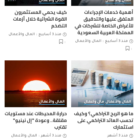
المال والأعمال
المال والأعمال
أهمية خدمات الإجراءات
كيف يحمي المستثمرون
المتفق عليها والتدقيق
القوة الشرائية خلال أزمات
للأغراض الخاصة للشركات في
التضخم
المملكة العربية السعودية
منذ 3 أسابيع
المال والأعمال
منذ 3 أسابيع
المال والأعمال
المال والأعمال
مال واعمال
المال والأعمال
ما هو الربح التراكمي؟ وكيف
حرارة المحيطات عند مستويات
تحسب العائد التراكمي على
مقلقة.. وعودة "إل نينيو"
استثمارك
تقترب
منذ 3 أشهر
منذ 3 أشهر
المال والأعمال