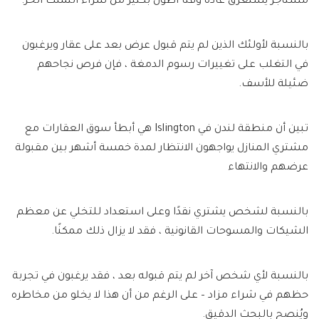
مستأجر يستغرق عادةً وقتًا أطول بكثير من شراء التملك الحر.
بالنسبة لأولئك الذين لم يتم قبول عرض بعد على عقار ويرغبون
في التغلب على تغييرات رسوم الدمغة ، فإن فرص نجاحهم
ضئيلة للأسف.
تبين أن منطقة لندن في Islington هي أبطأ سوق العقارات مع
مشتري المنازل يواجهون الانتظار لمدة خمسة أشهر بين مقبولة
عرضهم والانتهاء
بالنسبة لشخص يشتري نقدًا وعلى استعداد للتخلي عن معظم
الشيكات والمسوحات القانونية ، فقد لا يزال ذلك ممكنًا.
بالنسبة لأي شخص آخر لم يتم قبوله بعد ، فقد يرغبون في تجربة
حظهم في شراء مزاد – على الرغم من أن هذا لا يخلو من مخاطره
ويُنصح بالبحث الدقيق.