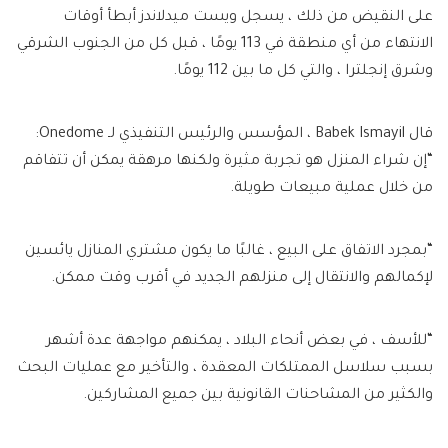
على النقيض من ذلك ، يسجل ويست ميدلاندز أبطأ أوقات
الانتهاء من أي منطقة في 113 يومًا ، قبل كل من الجنوب الشرقي
وشرق إنجلترا ، والتي كل ما بين 112 يومًا.
قال Babek Ismayil ، المؤسس والرئيس التنفيذي لـ Onedome:
“إن شراء المنزل هو تجربة مثيرة ولكنها مرهقة يمكن أن تتفاقم
من خلال عملية مبيعات طويلة.
“بمجرد الاتفاق على البيع ، غالبًا ما يكون مشتري المنازل يائسين
لإكمالهم والانتقال إلى منزلهم الجديد في أقرب وقت ممكن.
“للأسف ، في بعض أنحاء البلاد ، يمكنهم مواجهة عدة أشهر
بسبب سلاسل الممتلكات المعقدة ، والتأخير مع عمليات البحث
والكثير من المشاحنات القانونية بين جميع المشاركين.