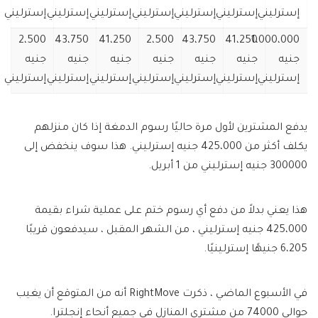
إسترليني
إسترليني
إسترليني
إسترليني
إسترليني
إسترليني
إسترليني
2،500
43،750
41،250
2،500
43،750
41،250
1،000،000
جنيه
جنيه
جنيه
جنيه
جنيه
جنيه
جنيه
إسترليني
إسترليني
إسترليني
إسترليني
إسترليني
إسترليني
إسترليني
يدفع المشترين لأول مرة حاليًا رسوم الدمغة إذا كان منزلهم
يكلف أكثر من 425،000 جنيه إسترليني. هذا سوف ينخفض ​​إلى
300000 جنيه إسترليني من 1 أبريل.
هذا يعني بدلاً من دفع أي رسوم ختم على عملية شراء بقيمة
425،000 جنيه إسترليني ، من الشهر المقبل ، سيدفعون قريبًا
6،205 جنيهًا إسترلينيًا.
في الأسبوع الماضي ، ذكرت RightMove أنه من المتوقع أن يغيب
حوالي 74000 من مشتري المنازل في جميع أنحاء إنجلترا.