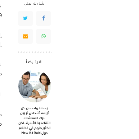
شارك على
ب
و
إ
اقرأ يضاً
ل
ط
المأزق:
يخطط واحد من كل
أربعة أشخاص ثريين
ج
لترك المعاشات
التقاعدية للأسرة ، لكن
م
الكثير منهم في الظلام
حول New Iht Raid