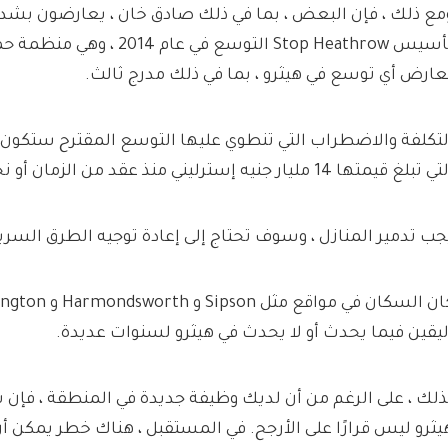
مع ذلك ، فإن البعض ، بما في ذلك صادق خان ، يعارضون بشدة
تأسيس Stop Heathrow التوسع في عام
عارض أي توسع في هيثرو ، بما في ذلك مدرج ثالث.
لتكلفة والاضطراب التي تنطوي عليها التوسع المقترح ستكون كب
 تبلغ قيمتها 14 مليار جنيه إسترليني منذ عقد من الزمان أو نحو ذلك.
جب تدمير المنازل ، وسوف تحتاج إلى إعادة توجيه الطرق السريع
ليقين فيما يحدث أو لا يحدث في هيثرو لسنوات عديدة.
ذلك ، على الرغم من أن لديك وظيفة جديدة في المنطقة ، فإن 
يثرو ليس قرارًا على الأرجح. في المستقبل ، هناك خطر يمكن أن