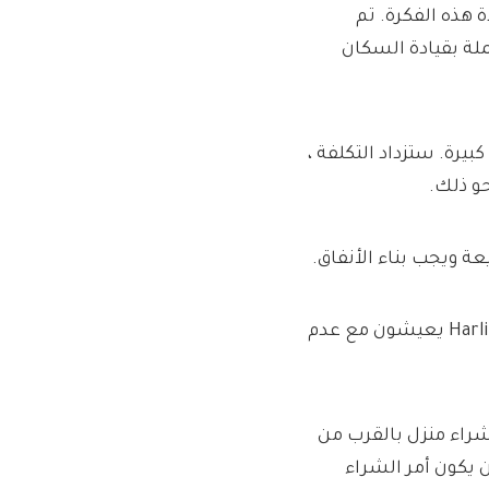
 هذه الفكرة. تم
 2014 ، وهي منظمة حملة بقيادة السكان
يرة. ستزداد التكلفة ،
ة ويجب بناء الأنفاق.
كان السكان في مواقع مثل Sipson و Harmondsworth و Harlington يعيشون مع عدم
شراء منزل بالقرب من
 يكون أمر الشراء