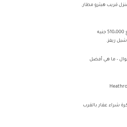
منزل قريب
هيثرو
مطار.
إنه منزل شبه منفصل من ثلاث غرف نوم مدرج في القائمة بمبلغ 510،000 جنيه
شيل ريفز
.
موال – ما هي أفضل
كرة شراء عقار بالقرب