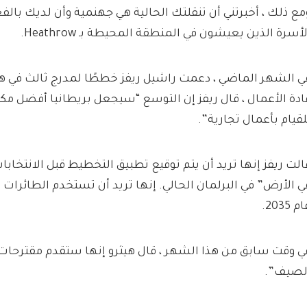
مع ذلك ، أخبرتني أن تنقلتك الحالية هي جهنمية وأن لديك بالف
لأسرة الذين يعيشون في المنطقة المحيطة بـ Heathrow.
ي الشهر الماضي ، دعمت راشيل ريفز خططًا لمدرج ثالث في هي
ادة الأعمال ، قال ريفز إن التوسع “سيجعل بريطانيا أفضل مك
لقيام بأعمال تجارية”.
الت ريفز إنها تريد أن يتم توقيع تطبيق التخطيط قبل الانتخابا
ي الأرض” في البرلمان الحالي. إنها تريد أن تستخدم الطائرات 
م 2035.
ي وقت سابق من هذا الشهر ، قال هيثرو إنها ستقدم مقترحات 
لصيف”.