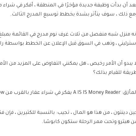
عد أن بدأت وظيفة جديدة مؤخرًا في المنطقة ، أفكر في شراء 
مع ذلك ، سوف يتأثر بشدة بخطط توسيع المدرج الثالث.
سترليني ، وذهب في السوق قبل الإعلان عن الخطط بواسطة
را
ا يبدو أن الأمر رخيص ، هل يمكنني التفاوض على المزيد من الأ
ريقة للقيام بذلك؟
 A IS IS Money Reader يفكر في شراء عقار بالقرب من Heathrow
ين دينتون ، من هذا هو المال ، تجيب:
بالنسبة للكثيرين ، فإن ف
ن هيثرو وتحت ممر الرحلة ستكون كابوسًا.