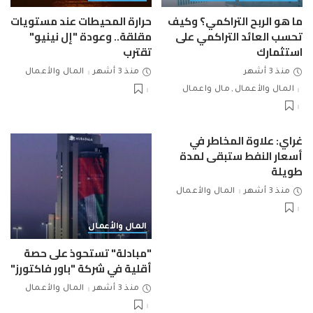
ما هو الربح التراكمي؟ وكيف
حرارة المحيطات عند مستويات
تحسب العائد التراكمي على
مقلقة.. وعودة "إل نينيو"
استثمارك
تقترب
منذ 3 أشهر
منذ 3 أشهر
المال والأعمال
المال والأعمال
مال واعمال
غراي: علاوة المخاطر في
أسعار النفط ستبقى لمدة
طويلة
منذ 3 أشهر
المال والأعمال
المال والأعمال
"مبادلة" تستحوذ على حصة
أقلية في شركة "باور فاكتورز"
منذ 3 أشهر
المال والأعمال