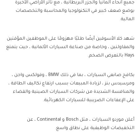
جميع أنحاء ألمانيا والجزر البريطانية ، مع تأثر الأراضي الأخيرة
بوضع ضعف كبير في التكنولوجيا والمحاسبة والتخصصات
المالية.
شهد كلا الأسوقين أيضًا طلبًا مهزومًا على الموظفين المؤقتين
والمقاولتين ، وخاصة من صناعة السيارات الألمانية ، حيث يتمتع
Hays بالتعرض الضخم.
يكافح صانعي السيارات ، بما في ذلك BMW ، وفولكس واجن ،
ومرسيدس بنز ، لزيادة المبيعات بسبب ارتفاع تكاليف الطاقة ،
والمنافسة الشديدة من شركات السيارات الصينية والقضاء
على الإعفاءات الضريبية للسيارات الكهربائية.
أعلن موردو السيارات ، مثل Bosch و Continental ، عن
التخفيضات الوظيفية على نطاق واسع.