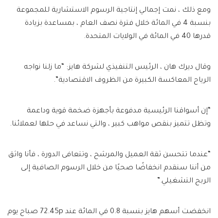
ومع ذلك ، نمت إجمالي إنتاجية الرسوم الاستشارية للمجموعة
بنسبة 4 في المائة خلال فترة نصف العام ، بمساعدة بزيادة
قدرها 40 في المائة في الولايات المتحدة.
وقال ديرك هان ، الرئيس التنفيذي لشركة هايز: “ما زلنا نواجه
الرياح المعاكسة الكبيرة من الظروف الاقتصادية”.
“إن أسواقنا الرئيسية مدفوعة بأجهزة ضخمة قوية وداعمة
وتظل تتميز بنقص مواهب كبير ، والتي نساعد في حلها لعملائنا.
“عندما تتحسن ثقة العميل والمرشح ، وتتعافى الدورة ، فأنا واثق
من أننا سنقدم انخفاضًا صحيًا من خلال الرسوم الصافية إلى
الربح التشغيلي.”
انخفضت أسهم هايز بنسبة 0.8 في المائة عند 72.45p صباح يوم