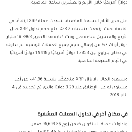
دولارًا أمريكيًا خلال الأربع والعشرين ساعة الماضية.
على مدى الأيام السبعة الماضية، شهدت عملة XRP ارتفاعًا في
القيمة، حيث ارتفعت بنسبة 23.25٪. بلغ حجم تداول XRP خلال
الأربع والعشرين ساعة حتى وقت كتابة هذا التقرير 18.3968 مليار
دولار أو 7.73% من إجمالي حجم جميع العملات الرقمية. تم تداوله
في نطاق يتراوح بين 1.2853 دولارًا أمريكيًا و1.9418 دولارًا أمريكيًا
في الأيام السبعة الماضية.
وبسعره الحالي، لا يزال XRP منخفضًا بنسبة 41.96٪ عن أعلى
مستوى له على الإطلاق عند 3.29 دولارًا والذي تم تحديده في 4
يناير 2018.
في مكان آخر في تداول العملات المشفرة
وتداولت عملة البيتكوين ضمن زوج $96,693.8 ضمن