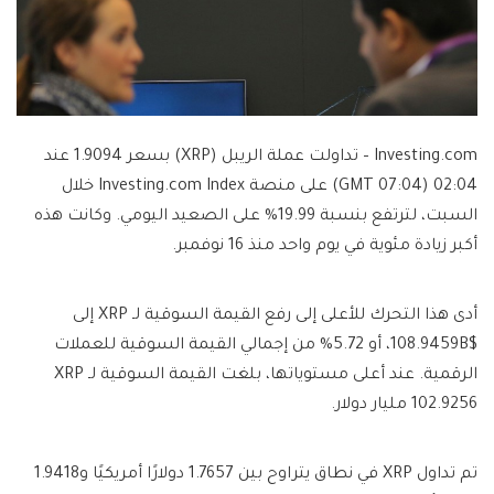
Investing.com – تداولت عملة الريبل (XRP) بسعر 1.9094 عند
02:04 (07:04 GMT) على منصة Investing.com Index خلال
السبت، لترتفع بنسبة 19.99% على الصعيد اليومي. وكانت هذه
أكبر زيادة مئوية في يوم واحد منذ 16 نوفمبر.
أدى هذا التحرك للأعلى إلى رفع القيمة السوقية لـ XRP إلى
$108.9459B، أو 5.72% من إجمالي القيمة السوقية للعملات
الرقمية. عند أعلى مستوياتها، بلغت القيمة السوقية لـ XRP
102.9256 مليار دولار.
تم تداول XRP في نطاق يتراوح بين 1.7657 دولارًا أمريكيًا و1.9418