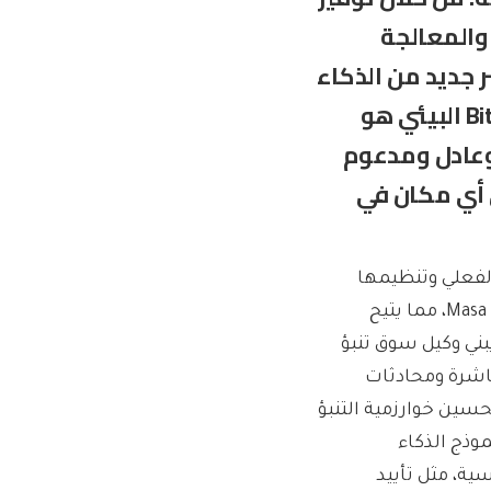
والمعالجة
 Masa الأساس لعصر جديد من الذكاء
الاصطناعي العادل. إن دمج Masa في نظام Bittensor البيئي هو
 وعادل ومدعوم
ي أي مكان في
ت في الوقت الفعلي وتنظيمها
بسهولة مباشرةً من واجهة برمجة تطبيقات Masa Bittensor Subnet، مما يتيح
م يبني وكيل سوق تنبؤ
باشرة ومحادثات
وقوائم تشغيل YouTube KOL ومجموعات Telegram لتحسين خوارزمية التنبؤ
ت RAG. يسمح هذا لنموذج الذكاء
ية، مثل تأييد