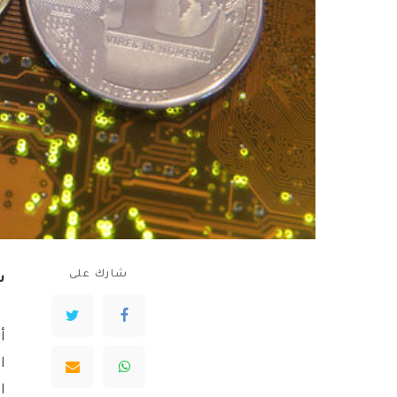
شارك على
سا