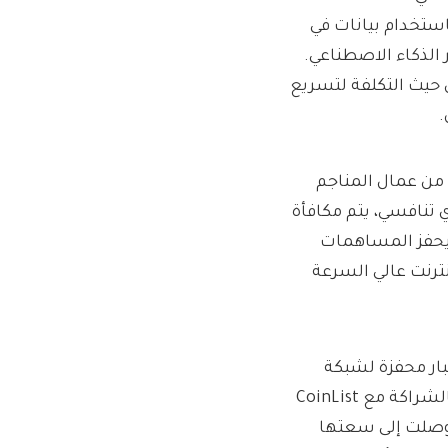
استخدام بيانات في
الذكاء الاصطناعي.
 نهجًا فعالاً من حيث التكلفة لتسريع
.
يز المشاركين من عمال المناجم
استخدام إطار نظري تنافسي، يتم مكافأة
ققين من خلال انبعاثات MASA وTAO، مما يحفز المساهمات
نترنت عالي السرعة
هم بعد إطلاق Masa لشبكة اختبار محفزة لشبكة
بيانات الذكاء الاصطناعي الفرعية الخاصة بها على Bittensor، بالشراكة مع CoinList
ة، حيث وصلت إلى سعتها