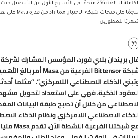
هريًا للمطورين.
شبكة Bittensor الفرعية من asa
لعقود الذكية، فهي على استعداد لتحويل مشهد 
لاصطناعي من خلال أن تصبح طبقة البيانات المف
لذكاء الاصطناعي اللامركزي ونظام الذكاء الاصط
مع شبكتنا الفر
لبيانات في الوقت الفعلي وعند الطلب والمفهرسة