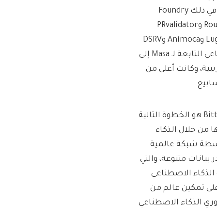
Bittensor الفرعية أكثر من 10 شركاء من Genesis Validator بما في ذلك Foundry
وOpenτensor Foundationaτion وτaosτaτs وDatura وRoundTable21 وPRvalidator
وTensorplex Labs وRizzo وRepublic وNocturnal Labs وLuganodes وAnimoca وDSRV
وCrypto Times وInfStone. وصلت شبكة بيانات الذكاء الاصطناعي التابعة لـ Masa إلى
يبية، وكانت أعلى من
إن إطلاق Masa لشبكتها الفرعية على الشبكة الرئيسية لـ Bittesnor هو الخطوة التالية
ا من خلال الذكاء
اسطة شبكة عالمية
يانات متنوعة، والتي
الذكاء الاصطناعي
لى تمكين عالم من
ري الذكاء الاصطناعي