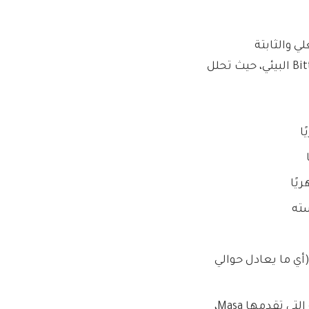
فعلي والثابتة
(المفهرسة) والمنظمة والموضحة والمتجهة إلى نظام Bittensor البيئي، حيث تحلل
لجديد (أي ما يعادل حوالي
يسلط هذا الضوء على عملية الشبكة الفرعية للبيانات الضخمة التي تقدمها Masa،