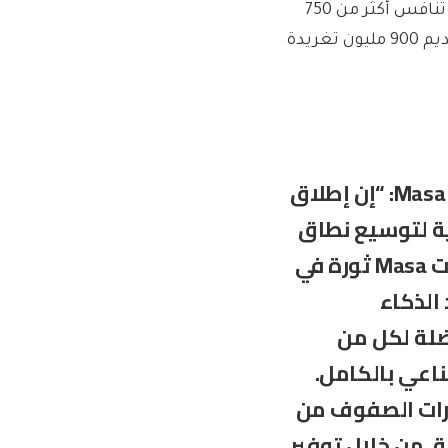
الكاملة البالغة 256 منجمًا في الأسبوع الأول من التشغيل حيث تنافس أكثر من 750
منجمًا على فتحات شبكة الاختبار، مما زاد من قدرة Masa على تقديم 900 مليون تغريدة
قال بريندان بلاي فورد، المؤسس المشارك لشركة Masa: “إن إطلاق
M أمر بالغ الأهمية لتوسيع نطاق
وتبني الذكاء الاصطناعي اللامركزي”. “مثلما أحدثت Masa ثورة في
الذكاء
ضلة لكل من
ناعي بالكامل.
عية النشطة الآن، تقدم Masa مليارات الصفوف من
. من خلال توفير