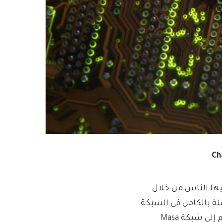
 فيها الناس من خلال
ية 42 أصبحت الآن متكاملة بالكامل في الشبكة
العصبية لـ Bittensor وهي متاحة على الشبكة الرئيسية. ستنضم إلى شبكة Masa