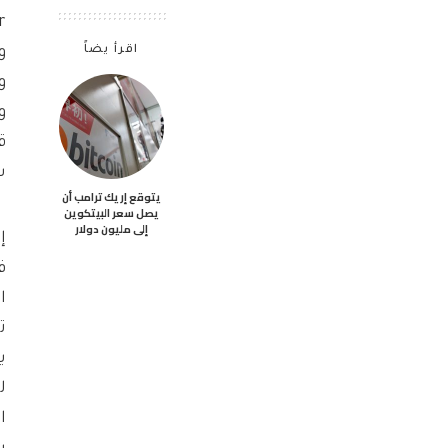
اقرأ يضاً
ق
سعته
يتوقع إريك ترامب أن
يصل سعر البيتكوين
إلى مليون دولار
ف
ا
ت
ي
ل
ا