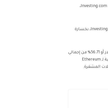
وتداولت عملة البيتكوين ضمن زوج $104,716.4 ضمن زوج Investing.com Index،
وتداولت عملة إيثريوم عند 3,885.72 دولار على منصة Investing.com Index، بخسارة
بلغت القيمة السوقية لبيتكوين آخر مرة عند 2,072.236 مليار دولار أو 56.71% من إجمالي
القيمة السوقية للعملات المشفرة، بينما بلغت القيمة السوقية لـ Ethereum