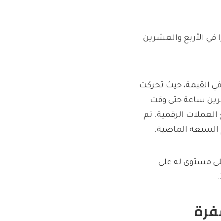
 في نطاق من 114.595 دولارًا إلى 128.873 دولارًا في الأربع والعشرين
لسبعة الماضية، شهدت عملة Litecoin ركودًا في القيمة، حيث تحركت
Lit خلال الأربع والعشرين ساعة حتى وقت
 من إجمالي حجم جميع العملات الرقمية. تم
Litecoi منخفضًا بنسبة 72.38٪ عن أعلى مستوى له على
فرة