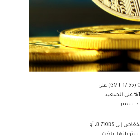
Investing.com – تداولت عملة لايتكوين بسعر 115.997 عند 01:55 (17:55 GMT) على
منصة Investing.com Index خلال الأربعاء، لتتراجع بنسبة 10.47% على الصعيد
أدى التحرك للأسفل إلى دفع القيمة السوقية لـ Litecoin إلى الانخفاض إلى $8.710B، أو
 مستوياتها، بلغت