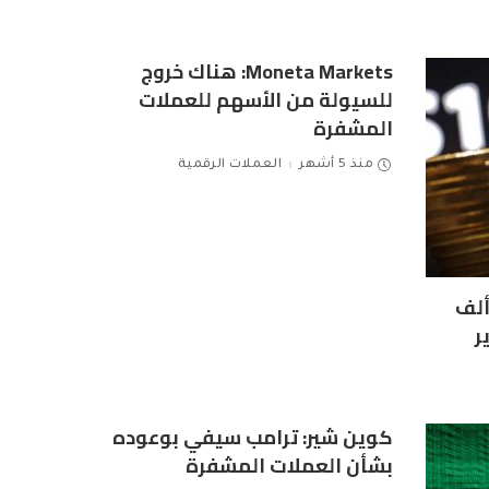
Moneta Markets: هناك خروج
للسيولة من الأسهم للعملات
المشفرة
منذ 5 أشهر
العملات الرقمية
ين تكسر حاجز الـ 100 ألف
ر
كوين شير: ترامب سيفي بوعوده
بشأن العملات المشفرة