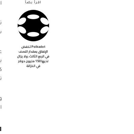
اقرأ يضاً
الق
س
Polkadot تخفض
الإنفاق بمقدار النصف
في الربع الثالث، ولا يزال
لديها 150 مليون دولار
في الخزانة
تداو
الإطل
ف