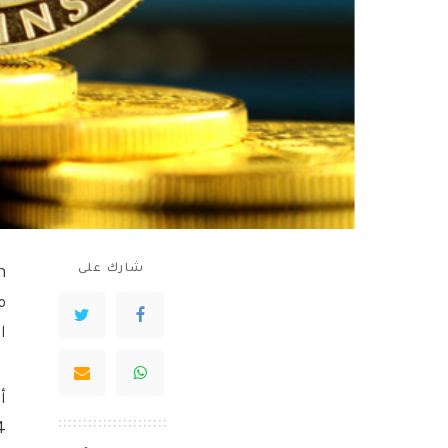
شارك على
ا