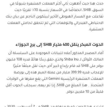
حدث هذا حيث أظهرت ثاني أكثر العملات المشفرة شيوعًا في
السوق، SHIB، انخفاضًا في الأسعار بنسبة 10٪ تقريبًا حيث
تفاعلت مع المسار الهبوطي الأخير لبيتكوين الناجم عن بيان بنك
الاحتياطي الفيدرالي والتوقعات التي لم تتحقق لحاملي العملات
المشفرة.
الحوت المبكر ينقل 400 مليار SHIB إلى برج الجوزاء
أفاد المصدر المذكور أعلاه للبيانات الموجودة على السلسلة أن
المالك الأوائل لـ Shiba Inu والذي حقق ربحًا هائلاً قدره 108 مليون
دولار على SHIB قد قام بإيداع كبير آخر، حيث نقل مبلغًا مثيرًا
للإعجاب قدره 399.99 مليار من عملة الميم هذه إلى بورصة
العملات المشفرة الرئيسية Gemini التي يقع مقرها في الولايات
المتحدة. . هذا المبلغ من SHIB، إذا تم بيعه، سيجلب الحوت أقل
قليلاً من 10 ملايين دولار.