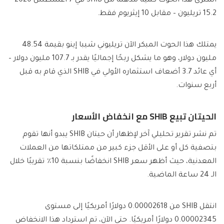
اشترى هذا الحوت كمية مذهلة من SHIB في 7 أغسطس 2020 –
15.2 تريليون – مقابل 10 إيثريوم فقط.
يمتلك هذا الحوت المبكر الآن تريليوني شيبا إينو بقيمة 48.54
مليون دولار، وهو ما يشكل ربحًا إجماليًا يقدر بـ 107.7 مليون دولار –
أي عائد 3.7 أضعاف استثماره الأولي في SHIB الذي قام به قبل
أربع سنوات.
الحيتان تبيع SHIB مع انخفاض الأسعار
تم نشر تقرير تحليلي آخر لإظهار أن حيتان SHIB يبدو أنها تقوم
بتصفية كل أو على الأقل جزء كبير من ممتلكاتها من العملات
المعدنية، حيث أظهر سعر SHIB انخفاضًا بنسبة 10٪ تقريبًا خلال
الـ 24 ساعة الماضية.
انتقل SHIB من 0.00002618 دولارًا أمريكيًا إلى مستوى
0.00002345 دولارًا أمريكيًا. حتى الآن، تم استرداد هذا الانخفاض