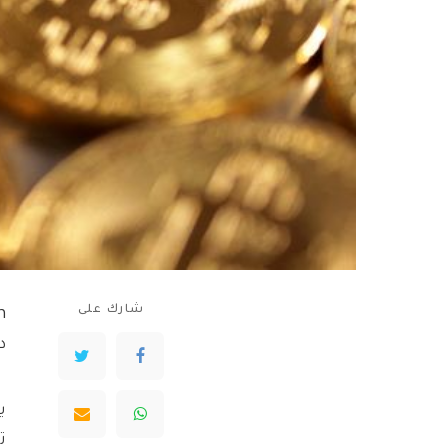
شارك على
دو
ت