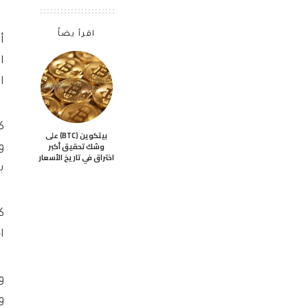
اقرأ يضاً
أ
ا
ا
ك
بيتكوين (BTC) على
وشك تحقيق أكبر
و
اختراق في تاريخ الأسعار
ب
ك
ا
و
و