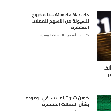
Moneta Markets: هناك خروج
للسيولة من الأسهم للعملات
المشفرة
منذ 5 أشهر
العملات الرقمية
ين تكسر حاجز الـ 100 ألف
ر
كوين شير: ترامب سيفي بوعوده
بشأن العملات المشفرة