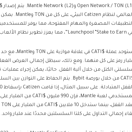
العالمي لنظام Catizen
لتطبيقات المصغرة والمهام المفتوحة، مما يوفر للمستخدمي
Launchpool ”، مما يعزز تطوير نظام الألعاب بأكمله.
ستوجد عملة $CATI في عل
ليار رمز على كل منهما. ومع ذلك، سيظل إجمالي العرض الفعلي 
لسلتي الكتل من خلال آلية القفل. حاليًا، يمكن إجراء عمليات ن
$CATI من خلال بورصة Bybit. يتم الحفاظ على التوا
عقد
قاء إجمالي التداول على كلتا السلسلتين محددًا عند مليار واحد.