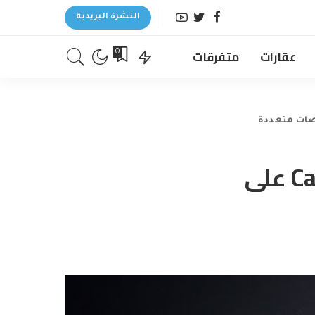
النشرة البريدية
عقارات
متفرقات
0
قائمة رموز $CATI الخاصة بشركة Catizen على