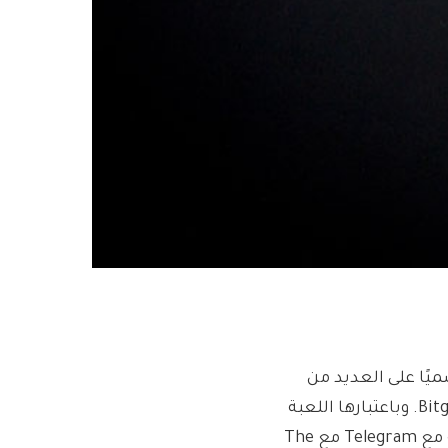
Catizen الرائدة من Mantle رمزها الرمزي $CATI رسميًا على العديد من
البورصات اليوم، بما في ذلك Binance وOKX وBybit وGate.io وBitget. وباعتبارها اللعبة
المصغرة الأكثر ربحية على Telegram، تتكامل Catizen بسلاسة مع Telegram مع The