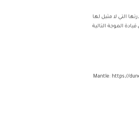
وفير مزايا حصرية عبر Mantle وTON، أثبتت Catizen قدرتها التي لا مثيل لها
 يؤدي إلى قيادة الموجة التالية