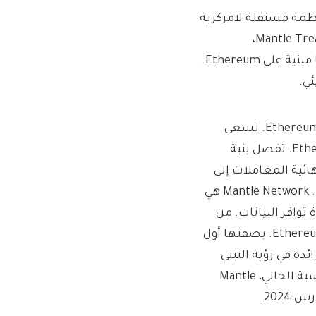
Man البيئي من طبقة 2 (L2) – شبكة Mantle، ومنظمة مستقلة لامركزية
(DAO) – حوكمة Mantle، وواحدة من أكبر خزائن السلسلة – Mantle Treasury،
وبروتوكول المراهنة على سائل Ether (ETH) – Mantle LSP: كلها مبنية على Ethereum.
أول منتج أساسي لشركة Mantle هو Mantle Network، وهو Ethereum L2. تسعى
Mantle Network إلى التوافق مع Ethereum Virtual Machine (EVM). تفصل بنية
ت ونهائية المعاملات إلى
وحدات – والتي يمكن ترقيتها بشكل فردي وتبني أحدث الابتكارات. Mantle Network هي
بروتوكول إعادة تخزين ETH EigenLayer لوحدة توافر البيانات. من
خلال تبني بنية التجميع، يتم تأمين Mantle Network بواسطة Ethereum. بصفتها أول
 إنشاؤها بواسطة DAO في العالم، فإن Mantle Network رائدة في رؤية التبني
الجماعي لتقنيات التحكم بالرموز. تم إطلاق إصدار الشبكة الرئيسية الحالي، Mantle