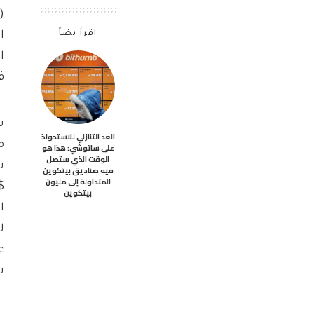
اقرأ يضاً
ا
في “Stake to Earn
العد التنازلي للاستحواذ
م
على ساتوشي: هذا هو
الوقت الذي ستصل
س
فيه صناديق بيتكوين
المتداولة إلى مليون
بيتكوين
ب