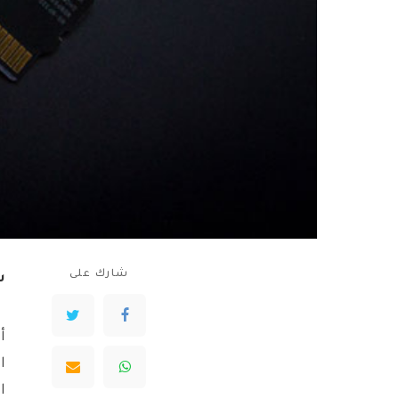
شارك على
سن