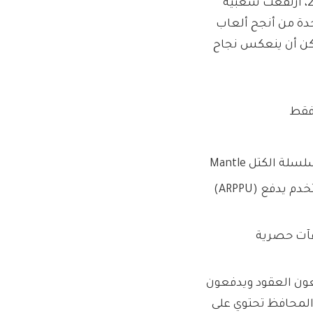
منذ تلقي الاستثمار الرئيسي من Mantle EcoFund في فبراير 2023، ارتفعت شعبية
كل كبير، لتصبح واحدة من أنجح ألعاب
ثر من 36 مليون لاعب. يمكن أن ينعكس نجاح
أكثر من مليون مستخدم يدفعون، بمتوسط ​​إيرادات لكل مستخدم يدفع (ARPPU)
مز MNT و40 مليون رمز $FISH كمكافآت حصرية
ون العقود ويدفعون
كثر من نصف المحافظ تحتوي على