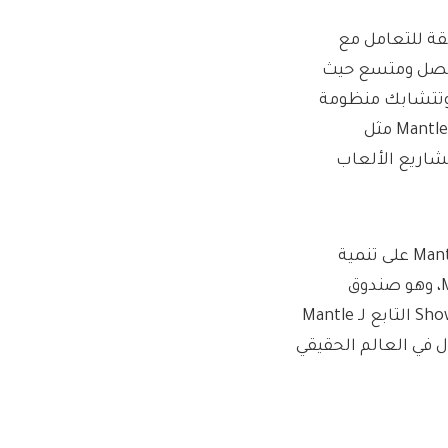
كة Mantle Network بعناية فائقة للتعامل مع
لم ألعاب متصل ومتسع حيث
. وتتشابك منظومة
Mantle Network من الخبرات والموارد بشكل وثيق مع مبادرات Mantle مثل
 مشاريع الألعاب
لدعم الجيل القادم من المبدعين والبنائين والمطورين، تعمل Mantle على تنمية
نظامها البيئي من خلال برنامج Mantle Grants وMantle EcoFund، وهو صندوق
رأسمالي محفز بقيمة 200 مليون دولار. يقدم برنامج Showcase Apps التابع لـ Mantle
ل في العالم الحقيقي