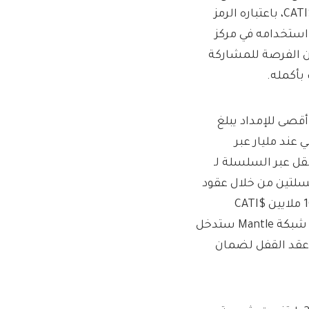
Open Network / TON (L1) وMantle Network (L2). يتم إصدار $CATI، باعتباره الرمز
 البيئي، على كل من TON وMantle. يمكن استخدامه في مركز
ن الفرصة للمشاركة
اقة موازية على TON وMantle، مع حد أقصى للإمداد يبلغ
عند مليار عبر
قل عبر السلسلة لـ
زن بين السلسلتين من خلال عقود
القفل المتبادلة. على سبيل المثال، إذا قامت Catizen بإسقاط 10 ملايين $CATI
لمستخدمي لعبة Mantle، فإن 990 مليون $CATI من المليار على شبكة Mantle ستدخل
 القفل، بينما ستدخل 10 ملايين $CATI من المليار على TON عقد القفل لضمان