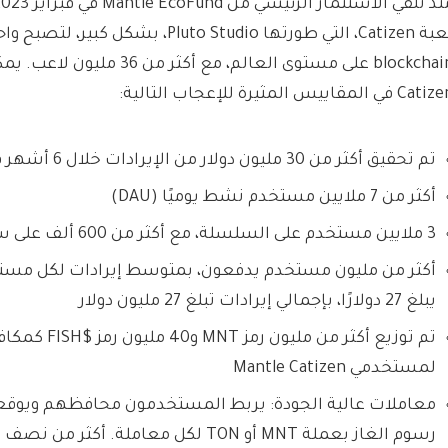
لعبة Catizen، التي طورتها Pluto Studio، بش
blockchain على مستوى العالم، مع أك
Ca في المقاييس المثيرة للإعجاب التالية:
تم تحقيق أكثر من 30 مليون دولار من الإيرادات خلال 6 أشهر فقط
أكثر من 7 ملايين مستخدم نشط يوميًا (DAU)
3 ملايين مستخدم على السلسلة، مع أكثر من 600 ألف على سلسلة الكتل Mantle
يبلغ 27 دولارًا، بإجمالي إيرادات تبلغ 27 مليون دولار
تم توزيع أكثر من مليون ر
لمستخدمي Mantle Catizen
معاملات عالية الجودة: يربط المستخدمون محافظهم ويوقع
رسوم الغاز بعملة MNT أو TON لكل معاملة. أ