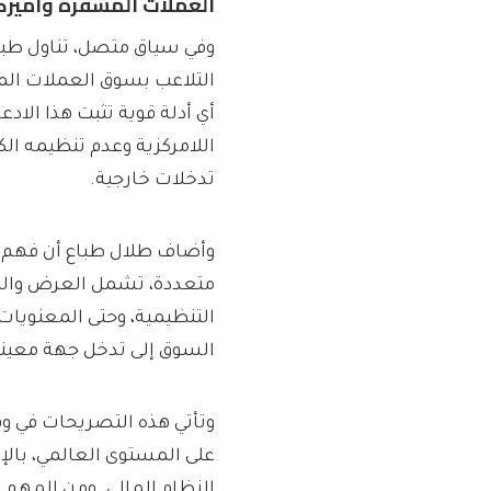
العملات المشفرة وأميركا
وفي سياق متصل، تناول طباع
التلاعب بسوق العملات المش
أي أدلة قوية تثبت هذا الاد
اللامركزية وعدم تنظيمه ال
تدخلات خارجية.
وأضاف طلال طباع أن فهم ح
متعددة، تشمل العرض والطلب
التنظيمية، وحتى المعنويات 
السوق إلى تدخل جهة معينة،
وتأتي هذه التصريحات في وق
على المستوى العالمي، بال
النظام المالي. ومن المهم