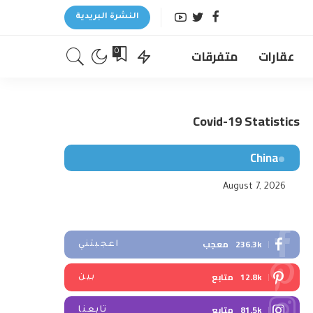
النشرة البريدية
عقارات
متفرقات
0
Covid-19 Statistics
China
August 7, 2026
236.3k
معجب
اعجبتني
12.8k
متابع
بين
81.5k
متابع
تابعنا