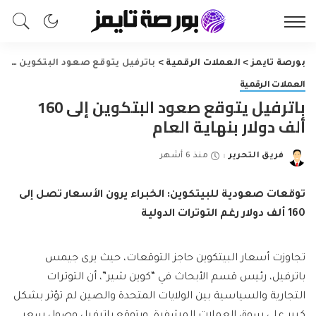
بورصة تايمز
>
العملات الرقمية
>
باترفيل يتوقع صعود البتكوين إلى 160 ألف دولار بنهاية العام
العملات الرقمية
باترفيل يتوقع صعود البتكوين إلى 160
ألف دولار بنهاية العام
فريق التحرير
منذ 6 أشهر
Posted
by
توقعات صعودية للبيتكوين: الخبراء يرون الأسعار تصل إلى
160 ألف دولار رغم التوترات الدولية
تجاوزت أسعار البيتكوين حاجز التوقعات، حيث يرى جيمس
باترفيل، رئيس قسم الأبحاث في “كوين شير”، أن التوترات
التجارية والسياسية بين الولايات المتحدة والصين لم تؤثر بشكل
كبير على سوق العملات المشفرة. ويتوقع باترفيل وصول سعر