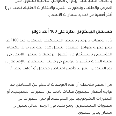
بالأحداث السياسية، يبدو أن العوامل الداخلية للسوق، مثل
العرض والطلب، وتطورات التبني، والابتكارات التقنية، تلعب دورًا
أكثر أهمية في تحديد مسارات الأسعار.
مستقبل البيتكوين: نظرة على 160 ألف دولار
تأتي توقعات باترفيل بالسعر المستهدف للبيتكوين عند 160 ألف
دولار معززة بعوامل متعددة. تشمل هذه العوامل تزايد الاهتمام
المؤسسي بالاستثمار في الأصول الرقمية، واستمرار الابتكار في
تقنية البلوك تشين، والتوسع في حالات الاستخدام، بالإضافة إلى
دور البيتكوين المتزايد كأصل احتياطي محتمل أو “ذهب رقمي”.
من المهم ملاحظة أن هذه التوقعات لا تخلو من المخاطر. قد
تواجه أسعار البيتكوين تقلبات ناتجة عن التغيرات التنظيمية، أو
التطورات التكنولوجية غير المتوقعة، أو حتى التغيرات في
معنويات المستثمرين. ومع ذلك، فإن الزخم الحالي يشير إلى
مسار إيجابي للسوق.