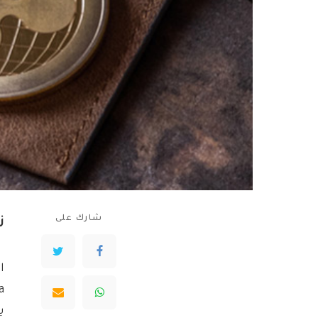
شارك على
زي
ا
ي