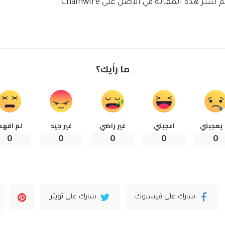
م نشر هذه المقالة في الأصل على Chainwire
ما رأيك؟
 يعجبني
اعجبني
غير راضي
غير جيد
لم افهم
0
0
0
0
0
شارك على فيسبوك
شارك على تويتر