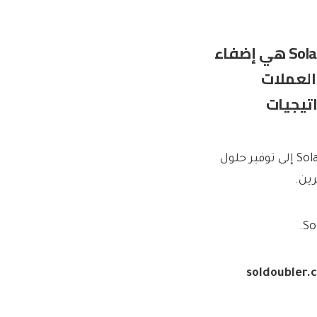
قال متحدث باسم Solana Bot: “مهمتنا مع Solana Bot هي إضفاء
العملات
تيجيات
مع استمرار سوق العملات المشفرة في التطور، يهدف Solana Bot إلى توفير حلول
ين.