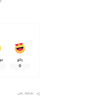
ت
رائع
لم
0
شارك على