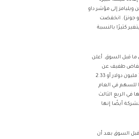
ويليامز إلى مؤشر داو
 جونز
). انخفضت
تغير كثيرًا بالنسبة
ثر من 4٪ في تداول ما قبل السوق. أعلن
بية عن هامش إجمالي قدره 64.2٪، بانخفاض طفيف عن
64.9٪ في الربع السابق. سجلت الشركة دخلاً صافيًا قدره 747.9 مليون دولار أو 2.33
، ارتفاعًا من 545.3 مليون دولار أو 1.72 دولارًا للسهم في العام
Visible. ارتفعت إيراداتها في الربع الثالث
ار دولار. وقالت الشركة أيضًا إنها
 تداول ما قبل السوق بعد أن