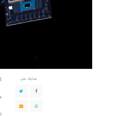
شارك على
أخ
ج
الر