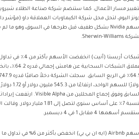
تغيير مسار الأعمال. كما ستنضم شركة صناعة الطلاء شيروين 
ونز اليوم، لتحل محل شركة الكيماويات العملاقة داو (
مؤشر داو
أسهم Nvidia بشكل طفيف قبل طرحها في السوق، وهو ما لم ي
كة Sherwin-Williams.
بكات أريستا (
أنيت
) انخفضت الأسهم بأك
عملاق الشبكات السحا
دولارًا للسهم الواحد
السابق وفوق إجماع المحللين من  Alpha
بنسبة 7٪ على أساس سنوي لتصل إلى 1.81 ملي
قسم أسهمها 4 مقابل 1 في 4 ديسمبر.
هم Airbnb (
ايه ان بي بي
) انخفض بأكثر من 6% في