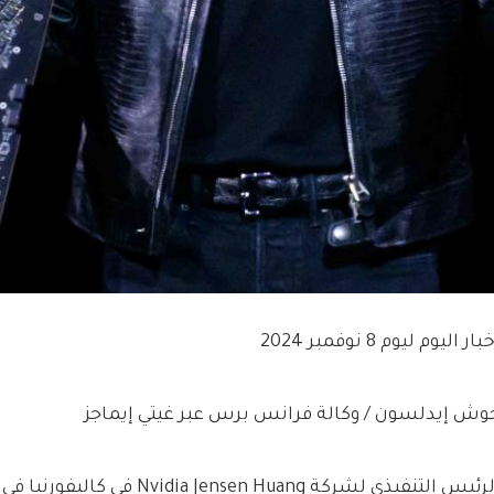
بار اليوم ليوم 8 نوفمبر 2024
وش إيدلسون / وكالة فرانس برس عبر غيتي إيماجز
ئيس التنفيذي لشركة Nvidia Jensen Huang في كاليفورنيا في مارس.