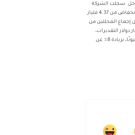
دخل. سجلت الشركة
دخلاً صافيًا قدره 1.37 مليار دولار، أو 2.13 دولارًا للسهم الواحد، بانخفاض من 4.37 مليار
قل من إجماع المحللين من
. تجاوزت إيرادات Airbnb الفصلية البالغة 3.73 مليار دولار التقديرات،
بينما بلغت إيرادات الشركة الليالي والتجارب المحجوزة 122.8 مليونًا، بزيادة 8٪ عن