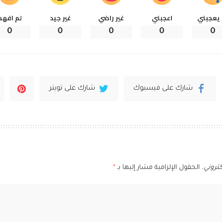
 يعجبني
اعجبني
غير راضي
غير جيد
لم افهم
0
0
0
0
0
شارك على فيسبوك
شارك على تويتر
تروني.
الحقول الإلزامية مشار إليها بـ
*