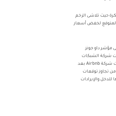
كرة حيث تلاشى الزخم
ي المتوقع لخفض أسعار
N وSherwin-Williams التداول على مؤشر داو جونز
Arista Networ بعد أن سجلت شركة الشبكات
السحابية العملاقة انخفاضًا في الهوامش الإجمالية. وانخفضت شركة Airbnb بعد
ن تجاوز توقعات
خفضت تقديراتها للدخل والإيرادات