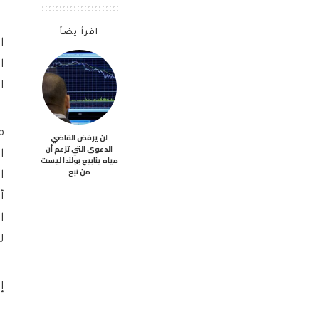
اقرأ يضاً
ا
ا
ا
لن يرفض القاضي
الدعوى التي تزعم أن
مياه ينابيع بولندا ليست
من نبع
أ
ل
إ