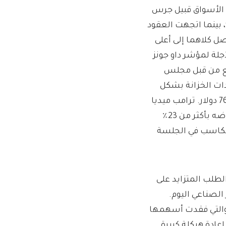
ن الأسواق قبيل جرس
اح. وانخفضت العقود الآجلة لمؤشر ناسداك بنسبة 0.3%، بينما اتجهت العقود
 أيضًا. وقد وصل كلاهما إلى أعلى
لة لمؤشر داو جونز
اسع من قبل مجلس
ات الخزانة بشكل
طفيف ولم تتغير عملة البيتكوين كثيرًا ليتم تداولها بحوالي 76000 دولار. ترامب ميديا ​​
) انخفض بنسبة 4٪ في تداول ما قبل البيع بعد انخفاضه بأكثر من 23٪
مكاسب في الجلسة
لطلب المتزايد على
داو جونز الصناعي اليوم.
والتي فقدت أسهمها
عادة هيكلة كبيرة