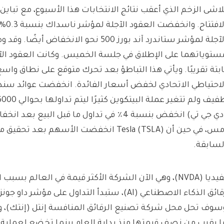
لاشى الزخم الذي أعقب نتائج الانتخابات هذا الأسبوع، مع تباي
الافتت
الآجلة لمؤشر ستاندرد آند بورز 500 نحو الانخفاض
ستوياتهما على الإطلاق في جلسة الخميس. وكانت العقود الآج
ابتة تقريبًا. ويأتي هذا التباطؤ بعد تحرك متوقع على نطاق و
لاحتياطي الاتحادي لخفض أسعار الفائدة. انخفضت عوائد سند
دي جي تي
س، في حين أن Tesla (
TSLA
) انخفضت الأسهم بعد تحقيق 
لسابقة.
فيديا (
NVDA
)، وهي الآن الشركة الأكثر قيمة في العالم بسبب ا
رقائق الذكاء الاصطناعي (AI)، ستبدأ التداول على مؤشر 
سوف تحل محل شركة تصنيع الرقائق المنافسة إنتل (
إنتك
)، 
ا يقرب من نصف قيمتها منذ بداية العام بينما تخضع لعملية إ