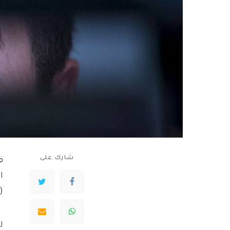
شارك على
ف
ا
(GRP) لتوفير إرشادات استراتيجية للمست