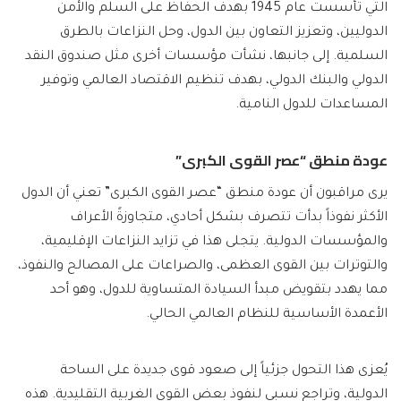
التي تأسست عام 1945 بهدف الحفاظ على السلم والأمن
الدوليين، وتعزيز التعاون بين الدول، وحل النزاعات بالطرق
السلمية. إلى جانبها، نشأت مؤسسات أخرى مثل صندوق النقد
الدولي والبنك الدولي، بهدف تنظيم الاقتصاد العالمي وتوفير
المساعدات للدول النامية.
عودة منطق “عصر القوى الكبرى”
يرى مراقبون أن عودة منطق “عصر القوى الكبرى” تعني أن الدول
الأكثر نفوذاً بدأت تتصرف بشكل أحادي، متجاوزةً الأعراف
والمؤسسات الدولية. يتجلى هذا في تزايد النزاعات الإقليمية،
والتوترات بين القوى العظمى، والصراعات على المصالح والنفوذ،
مما يهدد بتقويض مبدأ السيادة المتساوية للدول، وهو أحد
الأعمدة الأساسية للنظام العالمي الحالي.
يُعزى هذا التحول جزئياً إلى صعود قوى جديدة على الساحة
الدولية، وتراجع نسبي لنفوذ بعض القوى الغربية التقليدية. هذه