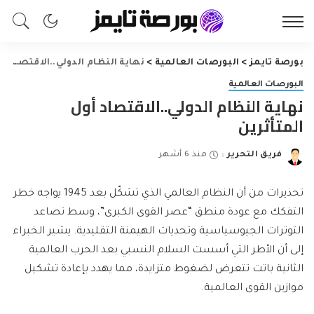
بورصة تايمز
>
البورصات العالمية
>
نهاية النظام الدولي..الاقتصاد أول المتأثرين
البورصات العالمية
نهاية النظام الدولي..الاقتصاد أول
المتأثرين
فريق التحرير
منذ 6 أشهر
Posted
by
تحذيرات من أن النظام العالمي الذي تشكّل بعد 1945 يواجه خطر
التفكك مع عودة منطق “عصر القوى الكبرى”، وسط تصاعد
التوترات الجيوسياسية وتحديات الهيمنة التقليدية. يشير الخبراء
إلى أن الأطر التي أسست السلام النسبي بعد الحرب العالمية
الثانية باتت تتعرض لضغوط متزايدة، مما يهدد بإعادة تشكيل
موازين القوى العالمية.