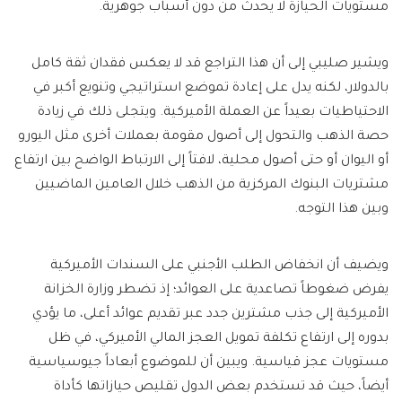
مستويات الحيازة لا يحدث من دون أسباب جوهرية.
ويشير صليبي إلى أن هذا التراجع قد لا يعكس فقدان ثقة كامل
بالدولار، لكنه يدل على إعادة تموضع استراتيجي وتنويع أكبر في
الاحتياطيات بعيداً عن العملة الأميركية. ويتجلى ذلك في زيادة
حصة الذهب والتحول إلى أصول مقومة بعملات أخرى مثل اليورو
أو اليوان أو حتى أصول محلية، لافتاً إلى الارتباط الواضح بين ارتفاع
مشتريات البنوك المركزية من الذهب خلال العامين الماضيين
وبين هذا التوجه.
ويضيف أن انخفاض الطلب الأجنبي على السندات الأميركية
يفرض ضغوطاً تصاعدية على العوائد؛ إذ تضطر وزارة الخزانة
الأميركية إلى جذب مشترين جدد عبر تقديم عوائد أعلى، ما يؤدي
بدوره إلى ارتفاع تكلفة تمويل العجز المالي الأميركي، في ظل
مستويات عجز قياسية. ويبين أن للموضوع أبعاداً جيوسياسية
أيضاً، حيث قد تستخدم بعض الدول تقليص حيازاتها كأداة