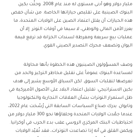
مليار دولار وهو أدنى مستوى له منذ عام 2008. وحثّت بكين
البنوك الصينية على تقليص حيازاتها الخاصة. من شأن خفض
هذه الحيازات أن يقلل اعتماد الصين على الولايات المتحدة، ما
يعزز الأمن المالي والوطني، لا سيما في أوقات التوتر. إلا أن
عمليات بيع سريعة ومفرطة لسندات الخزانة قد ترفع قيمة
اليوان وتضعف محرك التصدير الصيني القوي.
وصف المسؤولون الصينيون هذه الخطوة بأنها محاولة
لمساعدة البنوك عموماً على تقليل مخاطر التركيز والحد من
تعرضها لتقلبات السوق. لكن السياق الأوسع يشير إلى هدف
بكين الاستراتيجي: تقليل اعتماد البلاد على الأصول الأميركية في
ظل استمرار التوترات بشأن العلاقات التجارية والتكنولوجيا
وتايوان. يدرك صناع السياسات السابقة التي رُسّخت عام 2022،
عندما جمّدت الولايات المتحدة وحلفاؤها نحو 300 مليار دولار من
احتياطيات البنك المركزي الروسي عقب بدء الحرب في أوكرانيا.
ويكمن القلق في أنه إذا تصاعدت التوترات، فقد تُقيّد الولايات