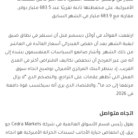
مليار في نوفمبر. حافظت الصين، ثالث أكبر حامل للسندات
الأميركية، على محفظتها ثابتة تقريبًا عند 683.5 مليار دولار،
مقارنة مع 683.9 مليار في الشهر السابق.
ارتفعت العوائد في أوائل ديسمبر قبل أن تستقر في نطاق ضيق
لبقية الشهر بعد أن خفض الفيدرالي أسعار الفائدة في العاشر
من ذلك الشهر. وأشار صانعو السياسات المنقسمون بشدة إلى
أنه من غير المرجح أن تنخفض تكاليف الاقتراض أكثر في المدى
القريب، إذ ينتظر البنك المركزي الأميركي توضيح اتجاه سوق
العمل التي تُظهر علامات على التراجع، والتضخم الذي “لا يزال
مرتفعا إلى حد ما”، والاقتصاد الذي يرى أنه سيكتسب قوة دافعة
في 2026.
اتجاه متواصل
يقول رئيس قسم الأسواق العالمية في شركة Cedra Markets جو
يرق، إن انخفاض حيازة الأجانب لسندات الخزانة الأميركية هو اتجاه