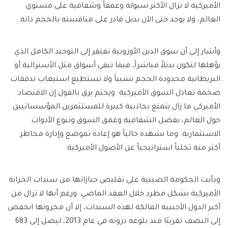
الأميركية لا تزال الأكثر سيولة وعمقاً وشفافية على مستوى
العالم، ولا يوجد حتى الآن بديل قادر على منافسته بالحجم ذاته.
وأشار إلى أن سوق الدين الأوروبية تفتقر إلى التوحيد الكامل الذي
يؤهلها لتكون بديلاً مباشراً، فيما تبقى أسواق مثل الأسترالية أو
البريطانية محدودة الحجم نسبياً ولا تستطيع استيعاب تدفقات
ضخمة تعادل السوق الأميركية. ويختم يرق بالقول إن الاقتصاد
الأميركي ما زال يتمتع بجاذبية كبيرة للمستثمرين المؤسساتيين
حول العالم، بفضل الشفافية وعمق السوق وتنوع الأدوات
الاستثمارية. وما نشهده حالياً هو إعادة تموضع وإدارة مخاطر
أكثر منه تخلياً استراتيجياً عن الأصول الأميركية.
ودأبت الحكومة الصينية على تقليص حيازاتها من سندات الخزانة
الأميركية بشكل مطرد خلال العقد الماضي. ورغم أنها لا تزال من
أكبر الدول الأجنبية المالكة لهذه السندات، إلا أن مخزونها انخفض
إلى النصف تقريبًا منذ بلوغه ذروته في عام 2013، ليصل إلى 683