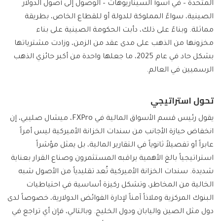
المتحدة – في أسوأ السيناريوهات – الوصول إلى أصول الدولار
الصينية، سواءً المملوكة للدولة أو للقطاع الخاص، بطريقة
مماثلة. وبناءً على ذلك، دأبت الحكومة الصينية على بناء
مخزونها من الذهب على مدى عقد من الزمن، وزادت مشترياتها
بشكل حاد في عام 2025، ما جعلها واحدة من أكبر حائزي الذهب
الرسميين في العالم.
تحول استراتيجي
يقول رئيس قسم الأسواق المالية في FXPro، ميشال صليبي، إن
انخفاض حيازة الأجانب من سندات الخزانة الأميركية ليس أمراً
عابراً أو تفصيلاً ثانوياً في التقارير المالية، بل يمثل مؤشراً
استراتيجياً بالغ الأهمية يراقبه المستثمرون وصناع القرار بعناية
شديدة. سندات الخزانة الأميركية تُعد تقليدياً من الأصول شبه
الخالية من المخاطر، وتشكل ركيزة أساسية في احتياطيات
البنوك المركزية وملاذاً آمناً لإدارة الفوائض الدولارية، خصوصاً لدى
دول مثل الصين واليابان ودول الخليج. وبالتالي، فإن أي تراجع في