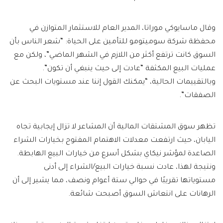
وقال ماسايوكي موراتا، المدير العام للاستثمار المتوازن في
محفظة شركة سوميتومو للتأمين على الحياة: “شعر الناس بأن
السوق كانت ترتفع أكثر من اللازم في الشهر الماضي”، ولكن مع
عمليات البيع المكثفة “عادت إلى حيث ينبغي أن تكون”.
وبالتقييمات الحالية، “يمكنك القول إننا عند مستويات البحث عن
الصفقات”.
تظهر سوق المشتقات المالية أن المشاعر لا تزال إيجابية تجاه
اليابان، حيث ارتفعت معدلات الاهتمام المفتوح بخيارات الشراء
الصاعدة لمؤشر نيكاي بشكل أسرع من خيارات البيع الهابطة.
ونتيجة لهذا، عادت نسبة خيارات البيع/الشراء إلى أدنى
مستوياتها تقريبًا في حوالي ستة أعوام ونصف، مما يشير إلى أن
الرهانات على انتعاش السوق أصبحت شائعة.