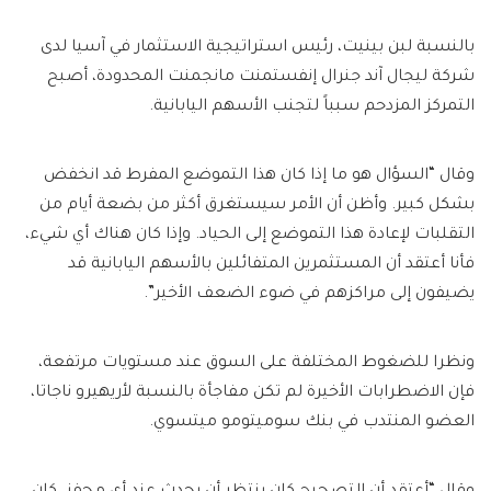
بالنسبة لبن بينيت، رئيس استراتيجية الاستثمار في آسيا لدى
شركة ليجال آند جنرال إنفستمنت مانجمنت المحدودة، أصبح
التمركز المزدحم سبباً لتجنب الأسهم اليابانية.
وقال “السؤال هو ما إذا كان هذا التموضع المفرط قد انخفض
بشكل كبير. وأظن أن الأمر سيستغرق أكثر من بضعة أيام من
التقلبات لإعادة هذا التموضع إلى الحياد. وإذا كان هناك أي شيء،
فأنا أعتقد أن المستثمرين المتفائلين بالأسهم اليابانية قد
يضيفون إلى مراكزهم في ضوء الضعف الأخير”.
ونظرا للضغوط المختلفة على السوق عند مستويات مرتفعة،
فإن الاضطرابات الأخيرة لم تكن مفاجأة بالنسبة لأريهيرو ناجاتا،
العضو المنتدب في بنك سوميتومو ميتسوي.