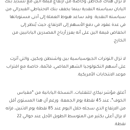
لا تزال هناك مخاطر، وخاصة من ارتفاع قيمة الين مع تشديد بنك
اليابان سياسته النقدية بينما يخفف بنك الاحتياطي الفيدرالي من
سياسته النقدية. وقد ساعد هبوط العملة إلى أدنى مستوياتها
في عدة عقود في دفع الأسهم إلى الارتفاع، حيث يُنظر إلى
انخفاض قيمة الين على أنه يعزز أرباح المصدرين اليابانيين من
الخارج.
لا تزال التوترات الجيوسياسية بين واشنطن وبكين، والتي أثرت
على أسهم التكنولوجيا الشهر الماضي، قائمة، خاصة مع اقتراب
موعد الانتخابات الأمريكية.
أغلق مؤشر نيكاي للتقلبات، النسخة اليابانية من “مقياس
الخوف”، عند 45 نقطة يوم الجمعة. ورغم أن هذا المستوى أقل
من الارتفاع الذي سجله خلال اليوم عند 85 نقطة يوم الاثنين، فإنه
لا يزال أعلى بكثير من المتوسط ​​الطويل الأجل عند حوالي 22
نقطة.