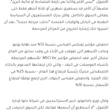
الأصول: “ليس الأمر وكأننا نمر بأزمة اقتصادية أو مالية كبرى”،
مضيفاً أن الأمر قد يستغرق شهرين أو ثلاثة أشهر فقط حتى
يتعافى السوق بالكامل. والآن يدرك المستثمرون أن السياسة
النقدية في اليابان والولايات المتحدة “دخلت مرحلة جديدة”، بعد أن
اعتبروا ذلك إشارة للخروج من المراكز المزدحمة.
انخفض مؤشر توبكس القياسي بنسبة 12% منذ نهاية يونيو.
وعانت الأسهم التي تفوقت في الأداء في وقت سابق من العام
بشكل أكبر. فقد انخفض مؤشر MSCI Inc. للأسهم المرتبطة
بأشباه الموصلات في البلاد – والتي كان ارتفاعها المدعوم بالذكاء
الاصطناعي محركًا رئيسيًا لارتفاع هذا العام – بنسبة 25% في
تلك الفترة. وانخفض مقياس البنوك، الذي ارتفع توقعًا لارتفاع
الأسعار، بنسبة 16%.
وقال تورو ياماموتو، كبير الاستراتيجيين في شركة دايوا لإدارة
الأصول: “لا أستطيع أن أسميها فقاعة، لكن السوق انجرفت إلى