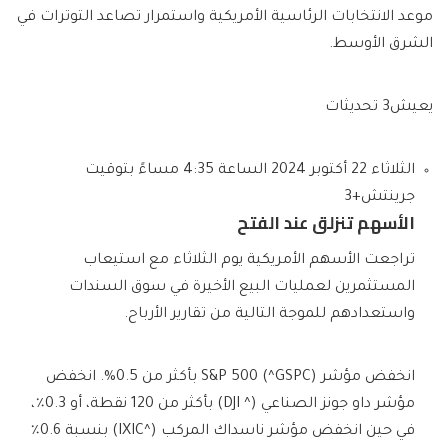
موعد الانتخابات الرئاسية الأمريكية واستمرار تصاعد التوترات في
الشرق الأوسط.
يعيش
3 تحديثات
الثلاثاء 22 أكتوبر 2024 الساعة 4:35 مساءً بتوقيت
جرينتش+3
الأسهم تنزلق عند الفتح
تراجعت الأسهم الأمريكية يوم الثلاثاء مع استيعاب
المستثمرين لعمليات البيع الأخيرة في سوق السندات
واستعدادهم للموجة التالية من تقارير الأرباح.
انخفض مؤشر S&P 500 (^GSPC) بأكثر من 0.5%. انخفض
مؤشر داو جونز الصناعي (^ DJI) بأكثر من 120 نقطة، أو 0.3٪،
في حين انخفض مؤشر ناسداك المركب (^IXIC) بنسبة 0.6٪