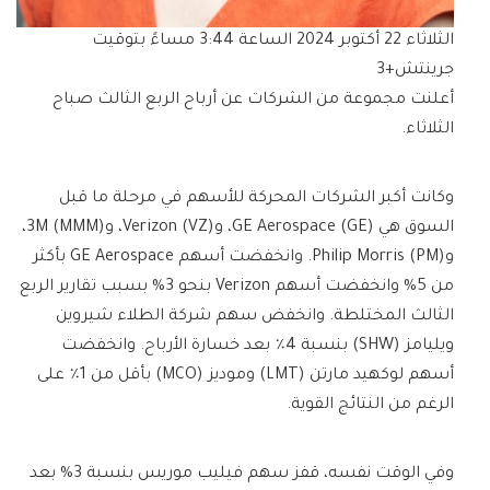
الثلاثاء 22 أكتوبر 2024 الساعة 3:44 مساءً بتوقيت
جرينتش+3
أعلنت مجموعة من الشركات عن أرباح الربع الثالث صباح
الثلاثاء.
وكانت أكبر الشركات المحركة للأسهم في مرحلة ما قبل
السوق هي GE Aerospace (GE)، وVerizon (VZ)، و3M (MMM)،
وPhilip Morris (PM). وانخفضت أسهم GE Aerospace بأكثر
من 5% وانخفضت أسهم Verizon بنحو 3% بسبب تقارير الربع
الثالث المختلطة. وانخفض سهم شركة الطلاء شيروين
ويليامز (SHW) بنسبة 4٪ بعد خسارة الأرباح. وانخفضت
أسهم لوكهيد مارتن (LMT) وموديز (MCO) بأقل من 1٪ على
الرغم من النتائج القوية.
وفي الوقت نفسه، قفز سهم فيليب موريس بنسبة 3% بعد