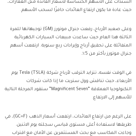
السندات على الأسهم الحساسة لأسعار الفائدة مثل العقارات،
حيث عادة ما يكون ارتفاع العائدات حافزًا لسحب الأسهم.
وعلى صعيد الأرباح، رفعت جنرال موتورز (GM) توجيهاتها للمرة
الثالثة هذا العام حيث ساعدت مبيعات السيارات الكهربائية
المتفائلة على تحقيق أرباح وإيرادات ربع سنوية. ارتفعت أسهم
جنرال موتورز بأكثر من 5٪.
في الوقت نفسه، تتزايد الترقب لأرباح شركة Tesla (TSLA) يوم
الأربعاء، حيث تناقش وول ستريت ما إذا كانت شركات
التكنولوجيا العملاقة “Magnificent Seven” ستقود المرحلة التالية
للأسهم إلى الارتفاع.
على الرغم من ارتفاع العائدات، ارتفعت أسعار الذهب (GC=F)، في
طريقها لاستعادة أعلى مستوى قياسي سجلته يوم الاثنين.
وجاءت المكاسب مع بحث المستثمرين عن الأمان مع اقتراب