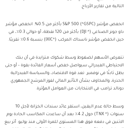
التالية من تقارير الأرباح.
انخفض مؤشر S&P 500 (^GSPC) بأكثر من 0.5%. انخفض مؤشر
داو جونز الصناعي (^ DJI) بأكثر من 120 نقطة، أو حوالي 0.3٪، في
حين انخفض مؤشر ناسداك المركب (^IXIC) بنسبة 0.6٪ تقريبًا.
تتعرض الأسهم لضغوط وسط شكوك متزايدة في أن بنك
الاحتياطي الفيدرالي سيواصل خفض أسعار الفائدة بقوة – أو حتى
يظل ثابتًا في نوفمبر. تعد قوة الاقتصاد، والسياسة الفيدرالية
الحذرة، والمخاوف بشأن التأثير المالي لفوز المرشح الجمهوري
دونالد ترامب في الانتخابات من العوامل المؤثرة.
وسط حالة عدم اليقين، استقر عائد سندات الخزانة لأجل 10
سنوات (^ TNX) حول 4.2٪ بعد أن ساعدت المكاسب الحادة يوم
الاثنين في دفعه فوق هذا المستوى للمرة الأولى منذ يوليو. أثر بيع