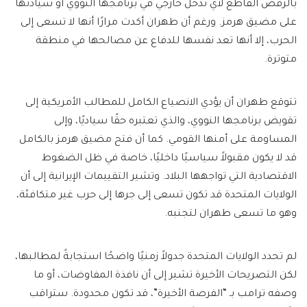
بالرفض القاطع لأي تدخل خارجي في برنامجها النووي أو سيادتها
على مضيق هرمز. ورغم أن طهران أكدت مرارًا أنها لا تسعى إلى
الحرب، إلا أنها تعد نفسها للدفاع عن مصالحها في منطقة
متوترة.
تتوقع طهران أن يؤدي الانصياع الكامل للمطالب الأمريكية إلى
تقويض برنامجها النووي، والذي تعتبره حقًا سياديًا، وإلى
المساومة على أمنها القومي. كما أن فتح مضيق هرمز بالكامل
قد لا يكون مقبولاً سياسيًا داخليًا، خاصة في ظل الضغوط
الاقتصادية التي تواجهها البلاد. وتشير التقييمات الإيرانية إلى أن
الولايات المتحدة قد تكون تسعى إلى جرها إلى حرب غير متكافئة،
وهو ما تسعى طهران لتجنبه.
لم تحدد الولايات المتحدة جدولاً زمنيًا واضحًا استجابةً لمطالبها،
لكن التصريحات الأخيرة تشير إلى أن نافذة المفاوضات، أو ما
وصفه ترامب بـ “الفرصة الأخيرة”، قد تكون محدودة. ستراقب