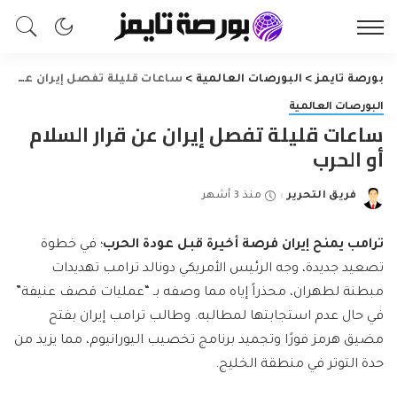
بورصة تايمز
>
البورصات العالمية
>
ساعات قليلة تفصل إيران عن قرار السلام أو الحرب
البورصات العالمية
ساعات قليلة تفصل إيران عن قرار السلام
أو الحرب
فريق التحرير
منذ 3 أشهر
Posted
by
ترامب يمنح إيران فرصة أخيرة قبل عودة الحرب
؛ في خطوة
تصعيد جديدة، وجه الرئيس الأمريكي دونالد ترامب تهديدات
مبطنة لطهران، محذراً إياه مما وصفه بـ “عمليات قصف عنيفة”
في حال عدم استجابتها لمطالبه. وطالب ترامب إيران بفتح
مضيق هرمز فورًا وتجميد برنامج تخصيب اليورانيوم، مما يزيد من
حدة التوتر في منطقة الخليج.