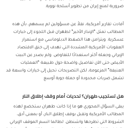
ضرورية لمنع إيران من تطوير أسلحة نووية.
أفادت تقارير أمريكية، نقلاً عن مسؤولين لم يسمهم، بأن هذه
المطالب تمثل “الإنذار الأخير” لطهران قبل اللجوء إلى خيارات
عسكرية. ويتزامن هذا الضغط الدبلوماسي مع استمرار
العقوبات الأمريكية المشددة التي تهدف إلى خنق الاقتصاد
الإيراني وجعله أكثر استعدادًا للتفاوض. ولم يصدر عن البيت
الأبيض حتى الآن تفاصيل واضحة حول طبيعة “العمليات
العنيفة” المزعومة، لكن التصريحات تحيل إلى خيارات واسعة قد
تشمل ضربات محدودة أو حملة جوية أوسع.
هل تستجيب طهران؟ تحديات أمام وقف إطلاق النار
يبقى السؤال المحوري هو ما إذا كانت طهران ستخضع لهذه
المطالب الأمريكية وتقبل بوقف إطلاق النار، أو بمعنى أدق،
الشروط التي تطرحها واشنطن. لطالما اتسم الموقف الإيراني