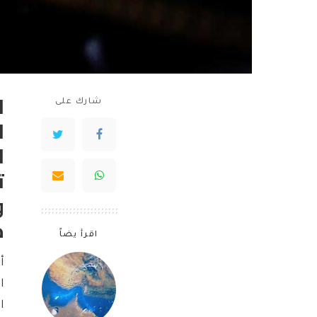
ا
شارك على
ا
ا
ت
و
ح
اقرأ يضاً
أ
ا