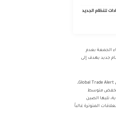
دات للنظام الجديد
اء الجمعة بعدم
ام جديد يهدف إلى
وفقًا لدراسة أجرتها جهة مستقلة لمراقبة التجارة العالمية، هي Global Trade Alert،
 سينخفض متوسط
 صادراتها بنحو 13.6 نقطة مئوية، تليها الصين
اً للعلاقات المتوترة غالباً