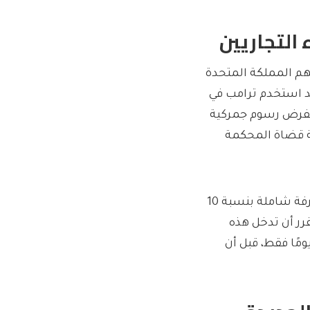
 التجاريين
هم المملكة المتحدة
وقد استخدم ترامب في
انون الصلاحيات الاقتصادية الطارئة الدولية (IEEPA) لفرض رسوم جمركية
ية قضاة المحكمة
وبعد صدور الحكم، أعلن ترامب أنه سيستبدل رسوم IEEPA بتعرفة شاملة بنسبة 10
سبت. ومن المقرر أن تدخل هذه
فة حيّز التنفيذ يوم الثلاثاء، لكنها ستكون سارية لمدة 150 يومًا فقط، قبل أن