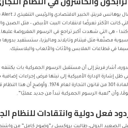
لرابحون والخاسرون في النظام التجار
لتي كانت الأكثر تعرضًا لانتقادات البيت الأبيض – مثل الصين و
كندا – هي التي شهدت أكبر تراجع في الرسوم المفروضة عليها. كم
سيوية مصنّعة مثل فيتنام وتايلاند وماليزيا، ستستفيد بدورها م
يما في قطاعات الملابس والأثاث والألعاب والبلاستيك.
دوره، أشار فريتز إلى أن مستقبل الرسوم الجمركية بات يكتنفه
ي ظل إشارة الإدارة الأميركية إلى نيتها فرض إجراءات إضافية
ومًا، وأن “لعبة الرسوم الجمركية تبدأ من جديد عمليًا”.
دود فعل دولية وانتقادات للنظام الج
لى الصعيد الدولي، طالبت بروكسل بـ”وضوح كامل” من واشنط