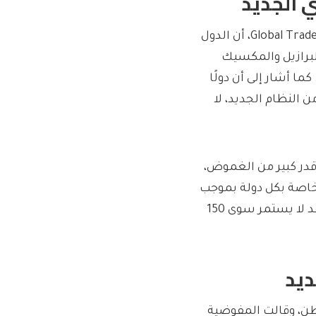
ي الجديد
قال يوهانس فريتز، الخبير الاقتصادي والرئيس التنفيذي لـ Global Trade Alert، أن الدول
البرازيل والمكسيك
ا أشار إلى أن دولًا
ن النظام الجديد، لا
 قدر كبير من الغموض،
 خاصة بكل دولة بموجب
المادة 301 من قانون التجارة لعام 1974. وأوضح أن هذا النظام قد لا يستمر سوى 150
ديد
ن، وقالت المفوضية