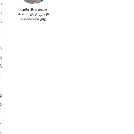
ف
مليون عاطل وانهيار
د
تاريخي للريال.. اقتصاد
إيران تحت المقصلة
ف
ا
ا
ص
و
ق
إ
ف
ب