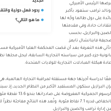
الجديد
رضها الرئيس الأميركي
ردود فعل دولية وانتقا
ونالد ترامب ستعود بأكبر
ما هو التالي؟
ائدة على دول طالما وجّه لها
نتقادات حادة، وفي مقدمتها
لصين والبرازيل، بحسب
حيفة فاينانشال تايمز.
تأتي هذه التعرفة بعد أن قضت المحكمة العليا الأميركية مس
انونية جزء كبير من سياسته التجارية السابقة، ليحل محلها نظ
عادة هيكلة المبادلات التجارية للولايات المتحدة.
إن البرازيل ستكون المستفيد الأكبر من النظام الجديد، إذ
الرسوم الجمركية المفروضة على
بانخفاض قدره 7.1 نقاط مئوية. وتُعد هذه النتائج مفاجئة نظر
ين إدارة ترامب والصين والبرازيل.