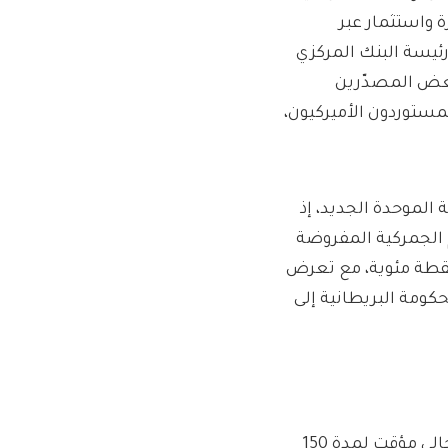
ة واستثمار عبر
رئيسة البنك المركزي
“بعض المصدّرين
لمستوردون الأميركيون،
 الموحدة الجديد، إذ
 الرسوم الجمركية المفروضة
 أما الاتحاد الأوروبي، فسيشهد زيادة إجمالية قدرها 0.8 نقطة مئوية، مع تعرض
حكومة البريطانية إلى
الغموض يحيط بمستقبل الرسوم الجمركية، حيث أن النظام الحالي مؤقت لمدة 150