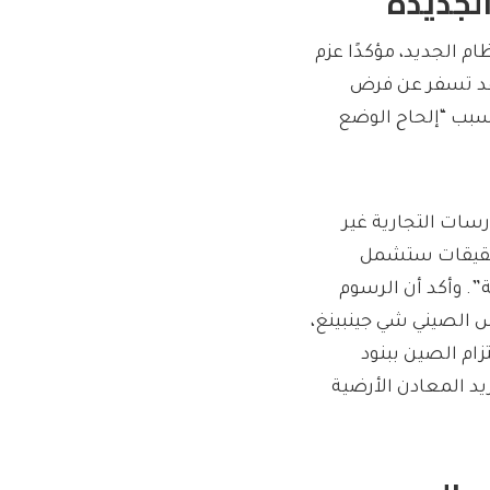
لجديدة
م الجديد، مؤكدًا عزم
 قد تسفر عن فرض
ر أن رفع نسبة التعرفة إلى 15% جاء بسبب “إلحاح الوضع
سات التجارية غير
 تحقيقات ستشمل
”. وأكد أن الرسوم
يس الصيني شي جينبينغ،
زام الصين ببنود
ريد المعادن الأرضية