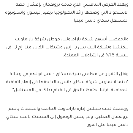
ويهدد العرض التنافسي الذي قدمه برونفمان بإفشال خطة
الاستحواذ التي وضعها رائد التكنولوجيا ديفيد إليسون واستوديوه
المستقل سكاي دانس ميديا.
وانخفضت أسهم شركة باراماونت، موطن شركة باراماونت
بيكتشرز وشبكة البث سي بي إس وشبكات الكابل مثل إم تي في،
بنسبة 1.5% في التداولات الممتدة.
ونقل التقرير عن محاميي شركة سكاي دانس قولهم في رسالة:
“بينما لا تمارس شركة سكاي دانس حاليا حقها في إنهاء اتفاقية
المعاملة، فإننا نحتفظ بالحق في القيام بذلك في المستقبل”.
ورفضت لجنة مجلس إدارة باراماونت الخاصة والمتحدث باسم
برونفمان التعليق. ولم يتسن الوصول إلى المتحدث باسم سكاي
دانس ميديا ​​على الفور.