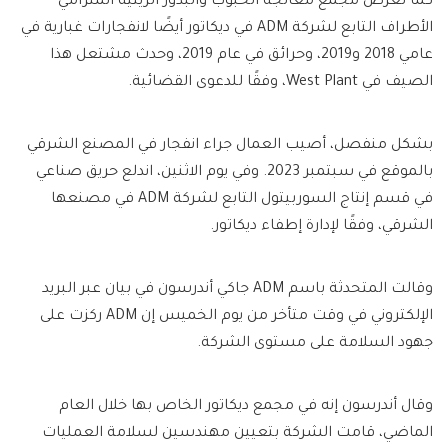
كما تعرض مجمع معالجة الحبوب والبذور الزيتية المترامي
الأطراف التابع لشركة ADM في ديكاتور أيضًا لانفجارات غبارية في
عامي 2018 و2019، وحرائق في عام 2019، وحدث مشتعل هذا
الصيف في West Plant، وفقًا للدعوى القضائية.
بشكل منفصل، أصيب العمال جراء انفجار في المصنع الشرقي
بالموقع في سبتمبر 2023. وفي يوم الاثنين، اندلع حريق صناعي
في قسم إنتاج السوربيتول التابع لشركة ADM في مصنعها
الشرقي، وفقًا لإدارة إطفاء ديكاتور.
وقالت المتحدثة باسم ADM جاكي أندرسون في بيان عبر البريد
الإلكتروني في وقت متأخر من يوم الخميس إن ADM ركزت على
جهود السلامة على مستوى الشركة.
وقال أندرسون إنه في مجمع ديكاتور الخاص بها خلال العام
الماضي، قامت الشركة بتعيين مهندسين لسلامة العمليات