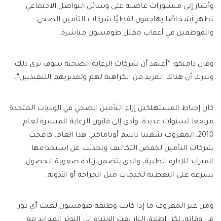
وأشار إلى منشورات غاضبة على وسائل التواصل الاجتماعي
تظهر أشخاصًا يهاجمون لفظيًا شركات التأمين الصحي
والموظفين في أعقاب مقتل طومسون مباشرة.
وقال داميكو: “أعتقد أن شركات الرعاية الصحية سوف ترى ذلك
وتدرك أن هناك المزيد من الكراهية لهم ولمديريهم التنفيذيين”.
كان إحباط المستهلكين إزاء التأمين الصحي في الولايات المتحدة
مرتفعا لسنوات عديدة، وأدى إلى قانون الرعاية الميسرة لعام
2010، المعروف شعبيا باسم أوباماكير. هذا العام، كافحت
شركات التأمين لخفض التكاليف وتحدثت عن استخدامها
المتزايد للإدارة الطبية، والذي يتضمن زيادة صعوبة الحصول
بسرعة على التغطية لخدمات مثل الجراحة أو الأدوية.
ومن غير المعروف ما إذا كانت وظيفة طومسون لعبت أي دور
في وفاته، لكن إطلاق النار لفت الانتباه إلى التوتر المتزايد مع