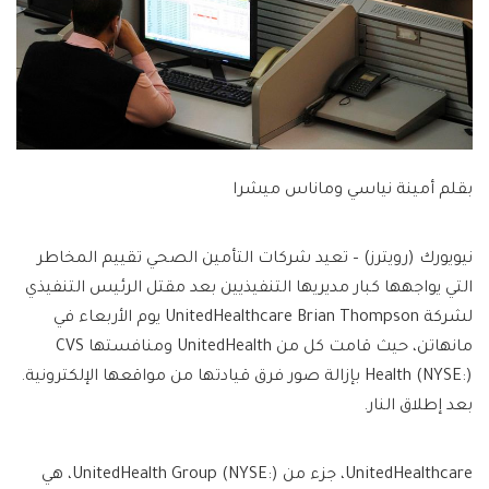
بقلم أمينة نياسي وماناس ميشرا
نيويورك (رويترز) – تعيد شركات التأمين الصحي تقييم المخاطر
التي يواجهها كبار مديريها التنفيذيين بعد مقتل الرئيس التنفيذي
لشركة UnitedHealthcare Brian Thompson يوم الأربعاء في
مانهاتن، حيث قامت كل من UnitedHealth ومنافستها CVS
Health (NYSE:) بإزالة صور فرق قيادتها من مواقعها الإلكترونية.
بعد إطلاق النار.
UnitedHealthcare، جزء من UnitedHealth Group (NYSE:)، هي