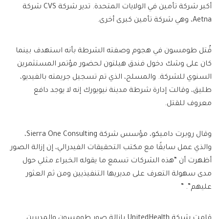
أكبر شركة تأمين في الولايات المتحدة. تدير شركة CVS شركة
Aetna، وهي شركة تأمين كبرى أخرى.
قُتل طومسون في هجوم وصفته الشرطة بأنه استهدف بينما
كان على وشك دخول فندق هيلتون لحضور مؤتمر المستثمرين
السنوي للشركة. والمسلح، الذي تم تسجيل جريمته بالفيديو،
طليق، وقالت إدارة شرطة مدينة نيويورك إنه لا يوجد دافع
معروف للقتل.
وقال روبرت داميكو، مؤسس شركة Sierra One Consulting،
والذي عمل سابقًا مع مكتب التحقيقات الفيدرالي، إن إزالة الصور
أظهرت أن “هذه الشركات تسمع ما يقوله الخبراء مثلي حول
مدى سهولة التعرف على مديريها التنفيذيين ومن ثم العثور
عليهم”. ”
قامت شركة UnitedHealth بإزالة صور طومسون والمديرين