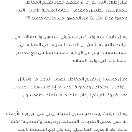
قبل إطلاق النار، تم إجراء معظم جهود تقييم المخاطر
للممارسين الطبيين ومقدمي الرعاية الصحية الآخرين، الذين
واجهوا عداءًا متزايدًا من الجمهور منذ جائحة كوفيد-19.
وقال غاريت سيفولد، كبير مسؤولي المحتوى والاتصالات في
الرابطة الدولية للأمن، إن الطلب المتزايد على الحماية في
المستشفيات ومرافق الرعاية الصحية يتماشى مع معظم
الصناعات التي تواجه العملاء.
وقال كوسيرا إن تقييم المخاطر يتضمن البحث في وسائل
التواصل الاجتماعي ومحاولة تحديد ما إذا كانت هناك تهديدات،
وهي ظروف لم يتم الإعلان عنها فيما يتعلق بطومسون.
وقالت بوليت زوجة طومسون لشبكة إن بي سي نيوز يوم الأربعاء
إنه تلقى بعض التهديدات المتعلقة بوظيفته و”تغطيته” لكنها
قالت إنها لا تعرف التفاصيل. ولم يكن لدى المتحدث باسم