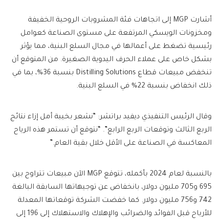
أشارت MGP إلى اتجاهات فئة المشروبات الروحية الخفيفة
ومخزونات الويسكي المرتفعة على مستوى الصناعة كعوامل
رئيسية تضغط على أعمالها في مجال السلع البنية، مما يؤثر
بشكل خاص على عملاء الحرف اليدوية الصغيرة. من المتوقع أن
تنخفض مبيعات قطاع Distilling Solutions بنسبة 36%، بما في
ذلك انخفاض بنسبة 22% في السلع البنية.
وقال الرئيس التنفيذي ديفيد براتشر: “نشعر بخيبة أمل إزاء نتائج
الربع الثالث وتوقعات الربع الرابع”. “نتوقع أن تستمر هذه الرياح
المعاكسة في الصناعة على الأقل خلال بقية العام.”
بالنسبة لعام 2024 بأكمله، تتوقع MGP الآن مبيعات تتراوح بين
695 و705 مليون دولار، بانخفاض عن توجيهاتها السابقة البالغة
742 و756 مليون دولار. كما خفضت الشركة توقعاتها المعدلة
للأرباح قبل الفوائد والضرائب والإهلاك والاستهلاك إلى 196 إلى