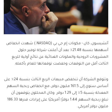
أتشيسون، كان.-
مكونات إم جي بي
(NASDAQ:) شهدت انخفاض
أسهمها بنسبة 21.48٪ بعد أن أعلنت شركة توفير حلول
المشروبات الروحية والمكونات الغذائية عن نتائج أولية للربع
الثالث أقل من التوقعات وخفضت توقعاتها للعام بأكمله.
وتتوقع الشركة أن تنخفض مبيعات الربع الثالث بنسبة 24٪ على
أساس سنوي إلى 161.5 مليون دولار، مع انخفاض ربحية السهم
المعدلة بنسبة 5٪ إلى 1.29 دولار. وكان المحللون يتوقعون أن
تبلغ ربحية السهم 1.44 دولارًا أمريكيًا على إيرادات قدرها 186.33
مليون دولار أمريكي.