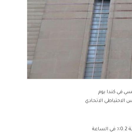
سي في كندا يوم
الاحتياطي الاتحادي
ارتفعت العقود الآجلة لشهر ديسمبر على مؤشر S&P/TSX بنسبة 0.2٪ في الساعة