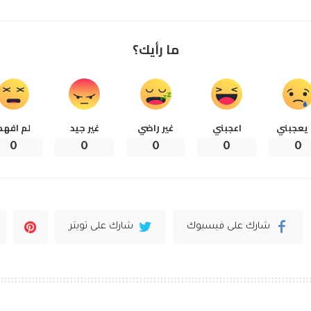
ما رأيك؟
 يعجبني
اعجبني
غير راضي
غير جيد
لم افهم
0
0
0
0
0
شارك على فيسبوك
شارك على تويتر