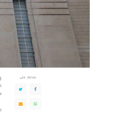
شارك على
(
ا
ج