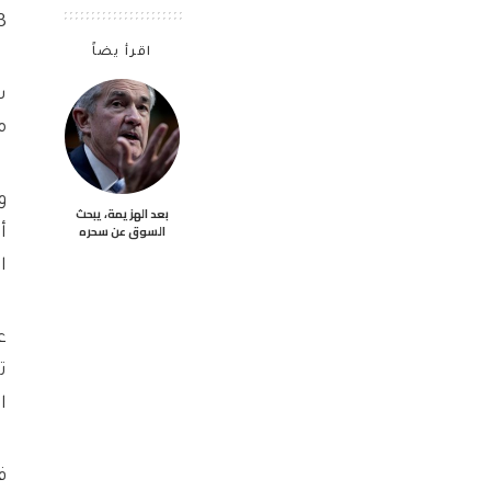
6:03 صباحًا 
اقرأ يضاً
س
م
بعد الهزيمة، يبحث
السوق عن سحره
أ
ا
ع
ت
ا
ف