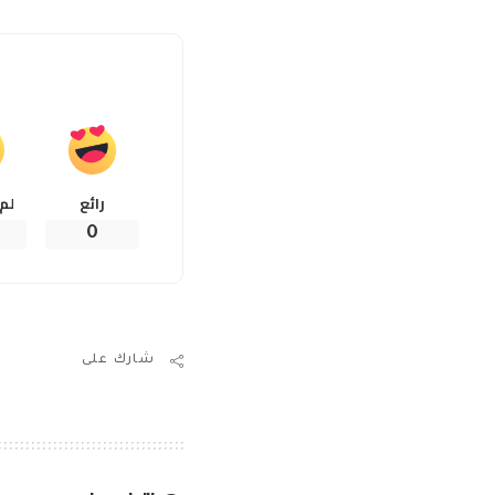
رائع
لم
0
شارك على