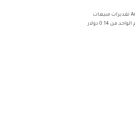
وفي أخبار الشركات، تجاوز موزع منتجات البناء المعماري Adentra تقديرات مبيعات
الربع الثالث وزاد أرباحه ربع السنوية إلى 0.15 دولار كندي للسهم الواحد من 0.14 دولار