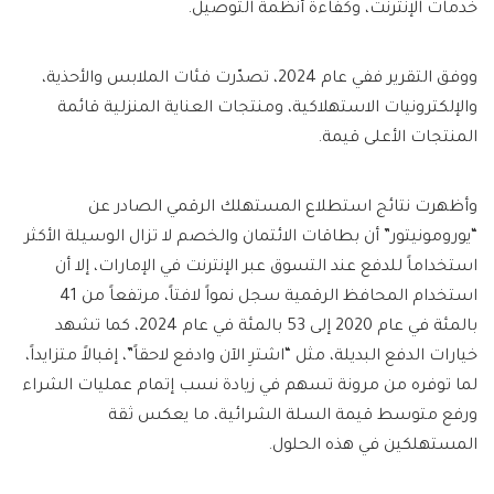
خدمات الإنترنت، وكفاءة أنظمة التوصيل.
ووفق التقرير ففي عام 2024، تصدّرت فئات الملابس والأحذية،
والإلكترونيات الاستهلاكية، ومنتجات العناية المنزلية قائمة
المنتجات الأعلى قيمة.
وأظهرت نتائج استطلاع المستهلك الرقمي الصادر عن
“يورومونيتور” أن بطاقات الائتمان والخصم لا تزال الوسيلة الأكثر
استخداماً للدفع عند التسوق عبر الإنترنت في الإمارات، إلا أن
استخدام المحافظ الرقمية سجل نمواً لافتاً، مرتفعاً من 41
بالمئة في عام 2020 إلى 53 بالمئة في عام 2024، كما تشهد
خيارات الدفع البديلة، مثل “اشترِ الآن وادفع لاحقاً”، إقبالاً متزايداً،
لما توفره من مرونة تسهم في زيادة نسب إتمام عمليات الشراء
ورفع متوسط قيمة السلة الشرائية، ما يعكس ثقة
المستهلكين في هذه الحلول.