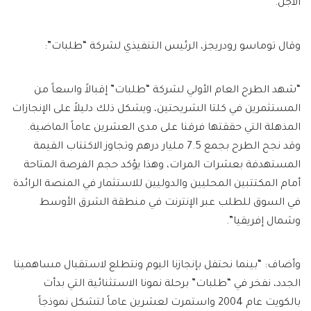
الأجل.
وقال توماسو رودريجز، الرئيس التنفيذي لشركة “طلبات”:
“شهد الطرح العام الأولي لشركة “طلبات” إقبالاً واسعاً من
المستثمرين في كلتا الشريحتين، ويشكل ذلك دليلاً على الإنجازات
المذهلة التي حققتها فرقنا على مدى العشرين عاماً الماضية.
وقد نجح الطرح بجمع 7.5 مليار درهم وتجاوز الاكتتاب القيمة
المستهدفة بعشرات المرات، وهذا يؤكد حجم الفرصة المتاحة
أمام المكتتبين المحليين والدوليين للاستثمار في المنصة الرائدة
في السوق للطلب عبر الإنترنت في منطقة الشرق الأوسط
وشمال إفريقيا”.
وأضاف: “بينما نحتفل بإنجازنا اليوم ونتطلع لاستقبال مساهمينا
الجدد، نفخر في “طلبات” برحلة نمونا الاستثنائية التي بدأت
بالكويت عام 2004 واستمرت لعشرين عاماً لتشكل نموذجاً