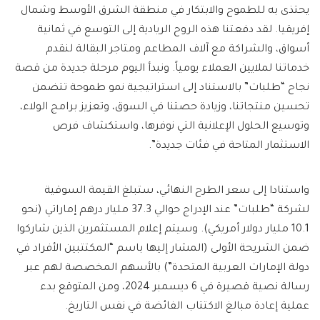
يحتذى به للطموح والابتكار في منطقة الشرق الأوسط وشمال
إفريقيا. لقد دفعتنا هذه الروح الريادية إلى التوسع في ثمانية
أسواق، والشراكة مع آلاف المطاعم ومتاجر البقالة لنقدم
خدماتنا لملايين العملاء يومياً. ونبدأ اليوم مرحلة جديدة من قصة
نجاح “طلبات” بالاستناد إلى استراتيجية نمو طموحة تتضمن
تحسين منتجاتنا، وزيادة حصتنا في السوق، وتعزيز برامج الولاء،
وتوسيع الحلول الإعلانية التي نوفرها، واستكشاف فرص
الاستثمار المتاحة في فئات جديدة”.
واستنادا إلى سعر الطرح النهائي، ستبلغ القيمة السوقية
لشركة “طلبات” عند الإدراج حوالي 37.3 مليار درهم إماراتي (نحو
10.1 مليار دولار أمريكي). وسيتم إعلام المستثمرين الذين شاركوا
ضمن الشريحة الأولى (المشار إليها باسم “المكتتبين الأفراد في
دولة الإمارات العربية المتحدة”) بالأسهم المخصصة لهم عبر
رسالة نصية قصيرة في 6 ديسمبر 2024، ومن المتوقع بدء
عملية إعادة مبالغ الاكتتاب الفائضة في نفس التاريخ.