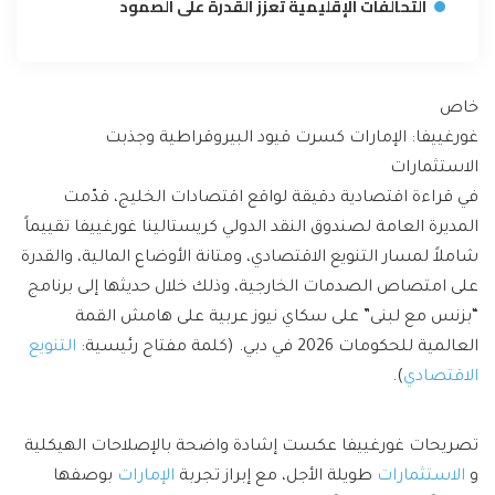
التحالفات الإقليمية تعزّز القدرة على الصمود
خاص
غورغييفا: الإمارات كسرت قيود البيروقراطية وجذبت
الاستثمارات
في قراءة اقتصادية دقيقة لواقع اقتصادات الخليج، قدّمت
المديرة العامة لصندوق النقد الدولي كريستالينا غورغييفا تقييماً
شاملاً لمسار التنويع الاقتصادي، ومتانة الأوضاع المالية، والقدرة
على امتصاص الصدمات الخارجية، وذلك خلال حديثها إلى برنامج
“بزنس مع لبنى” على سكاي نيوز عربية على هامش القمة
العالمية للحكومات 2026 في دبي. (كلمة مفتاح رئيسية:
التنويع
الاقتصادي
).
تصريحات غورغييفا عكست إشادة واضحة بالإصلاحات الهيكلية
و
الاستثمارات
طويلة الأجل، مع إبراز تجربة
الإمارات
بوصفها