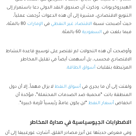
الهيدروكربونات. وذكرت أن صندوق النقد الدولي دعا باستمرار إلى
التنويع الاقتصادي، مشيرة إلى أن هذه الدعوات تُرجمت عملياً،
حيث أصبحت نسبة
الاقتصاد غير النفطي
في
الإمارات
80 بالمئة،
فيما بلغت في
السعودية
60 بالمئة.
وأوضحت أن هذه التحولات لم تقتصر على توسيع قاعدة النشاط
الاقتصادي فحسب، بل أسهمت أيضاً في تقليل المخاطر
المرتبطة بتقلبات
أسواق الطاقة
.
ولفتت إلى أن ما يجري في
أسواق النفط
لا يزال مهماً، إلا أن دول
المنطقة باتت “محمية ضد الصدمات المحتملة”، مؤكدة أن
انخفاض
أسعار النفط
“لن يكون عاملاً رئيسياً لأزمة كبيرة”.
الاضطرابات الجيوسياسية في صدارة المخاطر
وفي معرض حديثها عن أبرز مصادر القلق، أشارت غورغييفا إلى أن