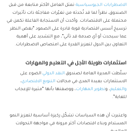
الاضطرابات الجيوسياسية
تمثل العامل الأكثر متابعة من قبل
الصندوق، نظراً لما قد تُحدثه من تغيّرات مفاجئة ذات تأثيرات
محتملة على الاقتصادات. وأكدت أن الاستجابة الفاعلة تكمن في
ترسيخ أسس اقتصادية قوية قادرة على الصمود “بغض النظر
عما سيحدث أو أي صدمة قد تأتي”، مع التشديد على أهمية
التعاون بين الدول لتعزيز القدرة على امتصاص الاضطرابات.
استثمارات طويلة الأجل في التعليم والمهارات
سلّطت المديرة العامة لصندوق
النقد الدولي
الضوء على
الاستثمارات بعيدة المدى في مجالات
التنويع الاقتصادي
،
والتعليم
، و
تطوير المهارات
، ووصفتها بأنها “مثيرة للإعجاب
للغاية”.
واعتبرت أن هذه السياسات تشكّل ركيزة أساسية لتعزيز النمو
المستدام وبناء اقتصادات أكثر مرونة في مواجهة التحولات