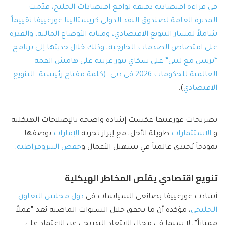
في قراءة اقتصادية دقيقة لواقع اقتصادات الخليج، قدّمت
المديرة العامة لصندوق النقد الدولي كريستالينا غورغييفا تقييماً
شاملاً لمسار التنويع الاقتصادي، ومتانة الأوضاع المالية، والقدرة
على امتصاص الصدمات الخارجية، وذلك خلال حديثها إلى برنامج
“بزنس مع لبنى” على سكاي نيوز عربية على هامش القمة
العالمية للحكومات 2026 في دبي. (كلمة مفتاح رئيسية:
التنويع
الاقتصادي
).
تصريحات غورغييفا عكست إشادة واضحة بالإصلاحات الهيكلية
و
الاستثمارات
طويلة الأجل، مع إبراز تجربة
الإمارات
بوصفها
نموذجاً يُحتذى عالمياً في تسهيل الأعمال و
خفض البيروقراطية
.
تنويع اقتصادي يقلّص المخاطر الهيكلية
أشادت غورغييفا بصانعي السياسات في
دول مجلس التعاون
الخليجي
، مؤكدة أن ما تحقق خلال السنوات الماضية يُعد “عملاً
ممتازاً”، لا سيما في مجال الابتعاد التدريجي عن الاعتماد على