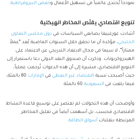
نموذجاً يُحتذى عالمياً في تسهيل الأعمال و
خفض البيروقراطية
.
تنويع اقتصادي يقلّص المخاطر الهيكلية
أشادت غورغييفا بصانعي السياسات في
دول مجلس التعاون
الخليجي
، مؤكدة أن ما تحقق خلال السنوات الماضية يُعد “عملاً
ممتازاً”، لا سيما في مجال الابتعاد التدريجي عن الاعتماد على
الهيدروكربونات. وذكرت أن صندوق النقد الدولي دعا باستمرار إلى
التنويع الاقتصادي، مشيرة إلى أن هذه الدعوات تُرجمت عملياً،
حيث أصبحت نسبة
الاقتصاد غير النفطي
في
الإمارات
80 بالمئة،
فيما بلغت في
السعودية
60 بالمئة.
وأوضحت أن هذه التحولات لم تقتصر على توسيع قاعدة النشاط
الاقتصادي فحسب، بل أسهمت أيضاً في تقليل المخاطر
المرتبطة بتقلبات
أسواق الطاقة
.