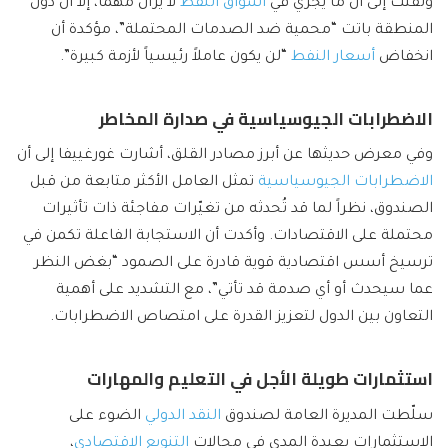
ولفتت إلى أن ما يجري في
أسواق النفط
لا يزال مهماً، إلا أن دول
المنطقة باتت “محمية ضد الصدمات المحتملة”، مؤكدة أن
انخفاض
أسعار النفط
“لن يكون عاملاً رئيسياً لأزمة كبيرة”.
الاضطرابات الجيوسياسية في صدارة المخاطر
وفي معرض حديثها عن أبرز مصادر القلق، أشارت غورغييفا إلى أن
الاضطرابات الجيوسياسية
تمثل العامل الأكثر متابعة من قبل
الصندوق، نظراً لما قد تُحدثه من تغيّرات مفاجئة ذات تأثيرات
محتملة على الاقتصادات. وأكدت أن الاستجابة الفاعلة تكمن في
ترسيخ أسس اقتصادية قوية قادرة على الصمود “بغض النظر
عما سيحدث أو أي صدمة قد تأتي”، مع التشديد على أهمية
التعاون بين الدول لتعزيز القدرة على امتصاص الاضطرابات.
استثمارات طويلة الأجل في التعليم والمهارات
سلّطت المديرة العامة لصندوق
النقد الدولي
الضوء على
الاستثمارات بعيدة المدى في مجالات
التنويع الاقتصادي
،