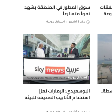
مارات 2026.. صفقات
سوق العطور في المنطقة يشهد
وعة
نمواً متسارعاً
منذ 3 أشهر
اسواق عربية
اسواق عربية
طة..
البوسعيدي: الإمارات تعزز
استخدام الأنابيب الصديقة للبيئة