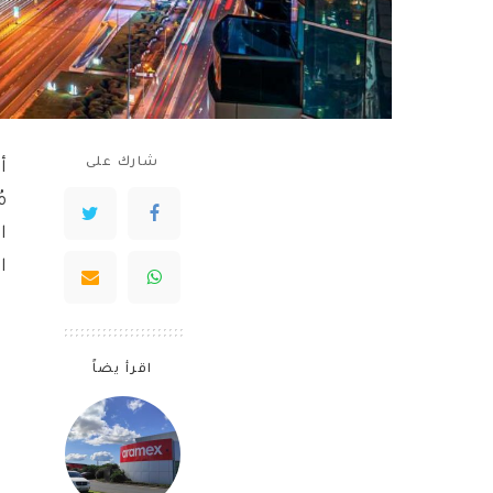
شارك على
أ
م
ا
ا
اقرأ يضاً