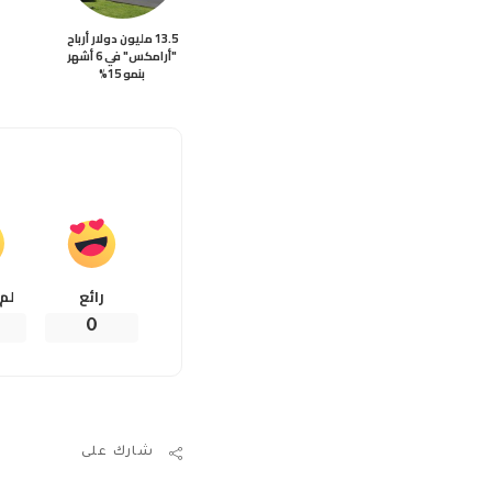
13.5 مليون دولار أرباح
"أرامكس" في 6 أشهر
بنمو 15%
رائع
لم
0
شارك على