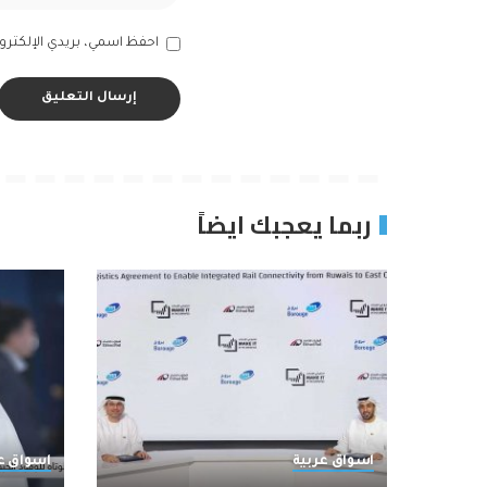
احفظ اسمي، بريدي الإلكترون
ربما يعجبك ايضاً
اسواق عربية
اسواق ع