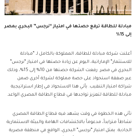
مبادلة للطاقة ترفع حصتها في امتياز “نرجس” البحري بمصر
إلى 15%
أعلنت شركة مبادلة للطاقة، المملوكة بالكامل لـ “مبادلة
للاستثمار” الإماراتية، اليوم عن زيادة حصتها في امتياز “نرجس”
البحري في مصر. رفعت الشركة حصتها من 10% إلى 15%، وذلك
عبر صفقة استحواذ على حصة مملوكة لشركة أخرى ضمن
شراكة امتياز التنقيب. يأتي هذا الاستحواذ في إطار استراتيجية
مبادلة للطاقة لتعزيز تواجدها في قطاع الطاقة المصري الواعد.
تأتي هذه الخطوة في وقت يشهد فيه قطاع الطاقة المصري
نشاطاً متزايداً، مدعوماً بالاكتشافات الهامة والبيئة الاستثمارية
الجاذبة. يمثل امتياز “نرجس” البحري، الواقع في منطقة مصرية