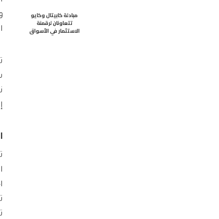
ا
مبادلة كابيتال وكايو
و
تتعاونان لرقمنة
ا
الاستثمار في الأسواق
ت
ش
ن
إ
ا
ت
ا
ا
ت
ت