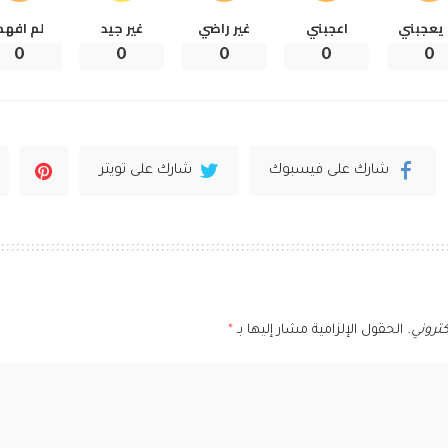
 يعجبني
اعجبني
غير راضي
غير جيد
لم افهم
0
0
0
0
0
شارك على فيسبوك
شارك على تويتر
تروني.
الحقول الإلزامية مشار إليها بـ
*