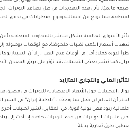
لنفط العالمي، خطر التعطل هذا العام، مما قد يؤدي إلى فقدان 
ظيفة عالميًا. تأتي هذه التهديدات في ظل تصاعد التوترات ال
لمنطقة، مما يرفع من احتمالية وقوع اضطرابات في تدفق الطاقة
تأثر الأسواق العالمية بشكل مباشر بالمخاوف المتعلقة بأمن
هدت أسعار الذهب تقلبات ملحوظة، مع توقعات بوصوله إلى
ظراً لدوره كملاذ آمن في أوقات عدم اليقين. إلا أن السيناريوه
يران، كما تشير بعض التحليلات، قد تؤثر على بريق المعدن الأص
لتأثير المالي والتجاري المتزايد
توالى التحليلات حول الأبعاد الاقتصادية للتوترات في مضيق 
لنظر أن العالم لن يقبل بما وصف بـ”بلطجة إيران” في الممر الم
حتمالية ردود فعل دولية قوية. في المقابل، تشير تحليلات أخرى
جني مليارات الدولارات من هذه التوترات، خاصة إذا أدت إلى زياد
عطيل طرق تجارية بديلة.