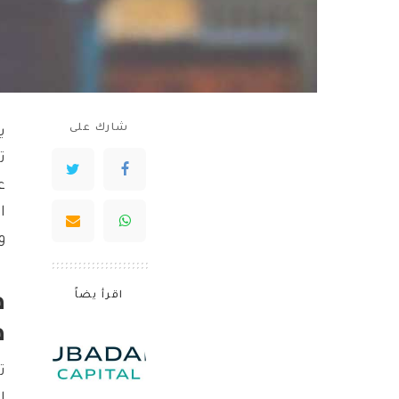
شارك على
ي
ت
ع
ا
و
اقرأ يضاً
م