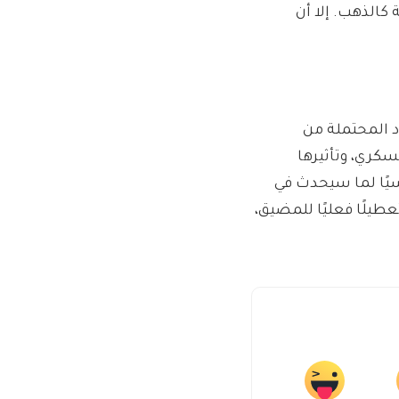
 كالذهب. إلا أن
ود المحتملة من
كري، وتأثيرها
سيًا لما سيحدث في
طيلًا فعليًا للمضيق،