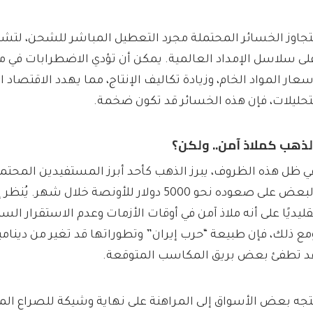
تجاوز الخسائر المحتملة مجرد التعطيل المباشر للشحن، لتش
لى سلاسل الإمداد العالمية. يمكن أن تؤدي الاضطرابات في مض
سعار المواد الخام، وزيادة تكاليف الإنتاج، مما يهدد الاقتصاد ا
تحليلات، فإن هذه الخسائر قد تكون ضخمة.
لذهب كملاذ آمن.. ولكن؟
ي ظل هذه الظروف، يبرز الذهب كأحد أبرز المستفيدين المحتمل
البعض على صعوده نحو 5000 دولار للأونصة خلال شه
قليديًا على أنه ملاذ آمن في أوقات الأزمات وعدم الاستقرار ال
مع ذلك، فإن طبيعة “حرب إيران” وتطوراتها قد تغير من دينامي
د تطفئ بعض بريق المكاسب المتوقعة.
تجه بعض الأسواق إلى المراهنة على نهاية وشيكة للصراع المح