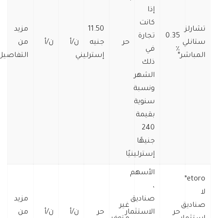
إذا
كانت
تشارلز
11.50
مزيد
0.35
تجارة
ستانلي
حر
جنيه
ن/أ
ن/أ
من
٪
في
المباشر*
إسترليني
التفاصيل
ذلك
الشهر
ونسبة
سنوية
بقيمة
240
جنيهًا
إسترلينيًا
الأسهم
etoro*
،
لا
صناديق
مزيد
صناديق
غير
حر
الاستثمار
حر
ن/أ
ن/أ
من