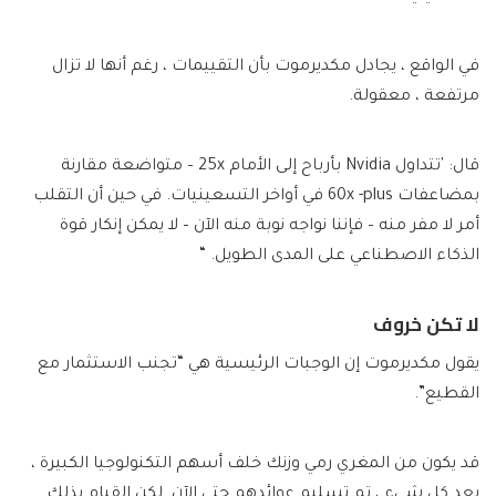
في الواقع ، يجادل مكديرموت بأن التقييمات ، رغم أنها لا تزال
مرتفعة ، معقولة.
قال: 'تتداول Nvidia بأرباح إلى الأمام 25x – متواضعة مقارنة
بمضاعفات 60x -plus في أواخر التسعينيات. في حين أن التقلب
أمر لا مفر منه – فإننا نواجه نوبة منه الآن – لا يمكن إنكار قوة
الذكاء الاصطناعي على المدى الطويل. “
لا تكن خروف
يقول مكديرموت إن الوجبات الرئيسية هي “تجنب الاستثمار مع
القطيع”.
قد يكون من المغري رمي وزنك خلف أسهم التكنولوجيا الكبيرة ،
بعد كل شيء ، تم تسليم عوائدهم حتى الآن. لكن القيام بذلك