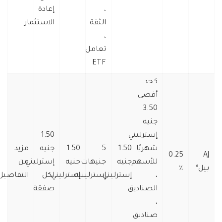
،
إعادة
الثقة
الاستثمار
،
تعامل
ETF
كحد
أقصى
3.50
جنيه
إسترليني
1.50
شهريًا
1.50
5
1.50
جنيه
مزيد
0.25
AJ
للأسهم
جنيه
جنيهات
جنيه
إسترليني
من
بيل*
٪
،
إسترليني
إسترلينية
إسترليني
لكل
التفاصيل
الصناديق
صفقة
،
صناديق