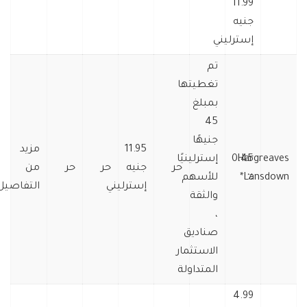
11.99
جنيه
إسترليني
تم
تغطيتها
بمبلغ
45
جنيهًا
11.95
مزيد
Hargreaves
0.45
إسترلينيًا
حر
جنيه
حر
حر
من
٪
Lansdown*
للأسهم
إسترليني
التفاصيل
والثقة
،
صناديق
الاستثمار
المتداولة
4.99