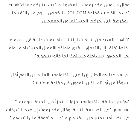
وقال داريوس مكديرموت ، العضو المنتدب لشركة FundCalibre:
“عندما انفجرت فقاعة DOT-COM ، انخفض اللوم على التقييمات
المفرطة التي يحركها المستثمرون المفعمين.
“تباهت العديد من شركات الإنترنت بتقييمات عالية في السماء
لكنها تفتقر إلى التدفق النقدي ونماذج الأعمال المستدامة ، ولم
يكن الجمهور ببساطة مستعدًا لما كانوا يبيعونه”.
لم يعد هذا هو الحال. إن لاعبي التكنولوجيا العالميين اليوم أكثر
رسوخًا من أولئك الذين ينموون في فقاعة Dot-Com.
“هؤلاء عمالقة التكنولوجيا جزءا لا يتجزأ من الحياة اليومية -”
googling “هي الطبيعة الثانية. وقال مكديرموت إن هذه الشركات
هي أيضا أكثر بكثير من النقد مع عائدات متفوقة على الأسهم “.