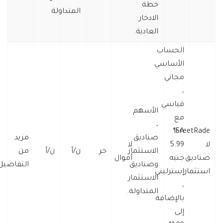
خطة
المتداولة
الادخار
العادية.
الحساب
الأساسي
مجاني
،
قياسي
الأسهم
مع
،
FreetRade*
ISA
صناديق
مزيد
لا
5.99
لا
الاستثمار
حر
ن/أ
ن/أ
من
صناديق
جنيه
أموال
وصناديق
التفاصيل
استثمار
إسترليني
الاستثمار
،
المتداولة.
بالإضافة
إلى