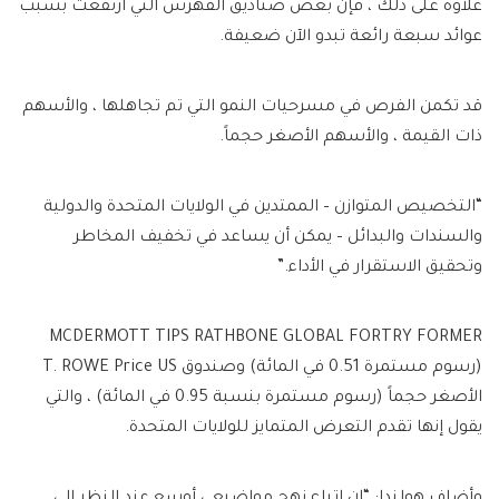
علاوة على ذلك ، فإن بعض صناديق الفهرس التي ارتفعت بسبب
عوائد سبعة رائعة تبدو الآن ضعيفة.
قد تكمن الفرص في مسرحيات النمو التي تم تجاهلها ، والأسهم
ذات القيمة ، والأسهم الأصغر حجماً.
“التخصيص المتوازن – الممتدين في الولايات المتحدة والدولية
والسندات والبدائل – يمكن أن يساعد في تخفيف المخاطر
وتحقيق الاستقرار في الأداء.”
MCDERMOTT TIPS RATHBONE GLOBAL FORTRY FORMER
(رسوم مستمرة 0.51 في المائة) وصندوق T. ROWE Price US
الأصغر حجماً (رسوم مستمرة بنسبة 0.95 في المائة) ، والتي
يقول إنها تقدم التعرض المتمايز للولايات المتحدة.
وأضاف هولندا: “إن اتباع نهج مواضيعي أوسع عند النظر إلى