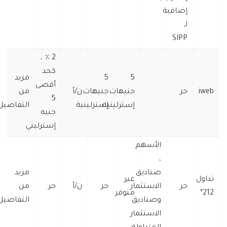
إضافية
لـ
SIPP
2 ٪ ،
كحد
5
5
مزيد
أقصى
iweb
حر
جنيهات
جنيهات
ن/أ
من
5
إسترلينية
إسترلينية
التفاصيل
جنيه
إسترليني
الأسهم
،
صناديق
مزيد
تداول
غير
حر
الاستثمار
حر
ن/أ
حر
من
212*
متوفر
وصناديق
التفاصيل
الاستثمار