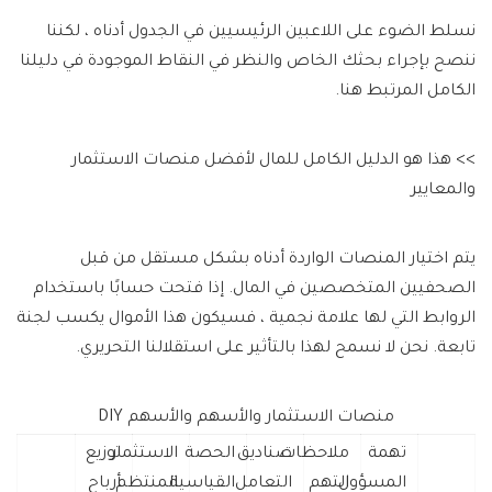
نسلط الضوء على اللاعبين الرئيسيين في الجدول أدناه ، لكننا
ننصح بإجراء بحثك الخاص والنظر في النقاط الموجودة في دليلنا
الكامل المرتبط هنا.
>> هذا هو الدليل الكامل للمال لأفضل منصات الاستثمار
والمعايير
يتم اختيار المنصات الواردة أدناه بشكل مستقل من قبل
الصحفيين المتخصصين في المال. إذا فتحت حسابًا باستخدام
الروابط التي لها علامة نجمية ، فسيكون هذا الأموال يكسب لجنة
تابعة. نحن لا نسمح لهذا بالتأثير على استقلالنا التحريري.
منصات الاستثمار والأسهم والأسهم DIY
تهمة
ملاحظات
صناديق
الحصة
الاستثمار
توزيع
المسؤول
التهم
التعامل
القياسية
المنتظم
أرباح