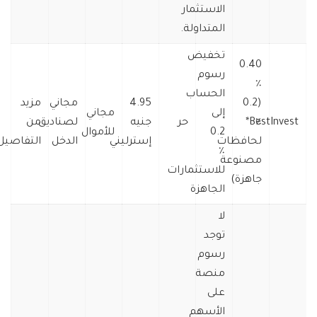
الاستثمار
المتداولة.
تخفيض
0.40
رسوم
٪
الحساب
(0.2
4.95
مجاني
مزيد
إلى
مجاني
٪
BestInvest*
حر
جنيه
لصناديق
من
0.2
للأموال
لحافظات
إسترليني
الدخل
التفاصيل
٪
مصنوعة
للاستثمارات
جاهزة)
الجاهزة
لا
توجد
رسوم
منصة
على
الأسهم