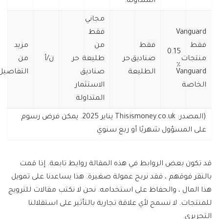
المتداولة.
مجاني
Vanguard
فقط
فقط
فقط
من
مزيد
0.15
منتجات
صناديق
حر
طليعة
حر
ن/أ
من
٪
Vanguard
الطليعة
صناديق
التفاصيل
الخاصة
الاستثمار
المتداولة
(المصدر: Thisismoney.co.uk يناير 2025. يمكن فرض رسوم
على المسؤول شهريًا أو ربع سنوي
قد تكون بعض الروابط في هذه المقالة روابط تابعة. إذا قمت
بالنقر فوقهم ، فقد نربح عمولة صغيرة. هذا يساعدنا على تمويل
هذا المال ، والحفاظ على استخدامه. نحن لا نكتب مقالات للترويج
للمنتجات. لا نسمح لأي علاقة تجارية بالتأثير على استقلالنا
التحريري.