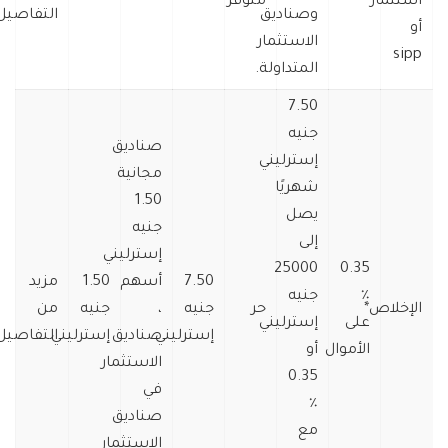
استثمار
متوفر
وصناديق
التفاصيل
أو
الاستثمار
sipp
المتداولة.
7.50
جنيه
صناديق
إسترليني
مجانية
شهريًا
1.50
يصل
جنيه
إلى
إسترليني
25000
0.35
7.50
أسهم
1.50
مزيد
٪
جنيه
الإخلاص*
حر
جنيه
،
جنيه
من
على
إسترليني
إسترليني
صناديق
إسترليني
التفاصيل
الأموال
أو
الاستثمار
0.35
في
٪
صناديق
مع
الاستثمار