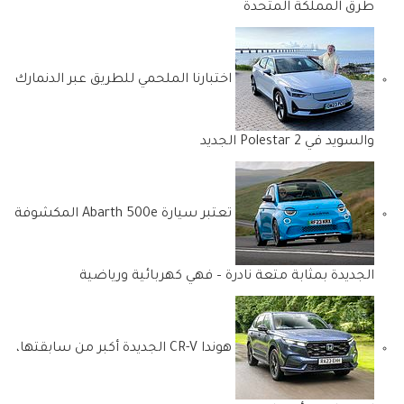
طرق المملكة المتحدة
اختبارنا الملحمي للطريق عبر الدنمارك
والسويد في Polestar 2 الجديد
تعتبر سيارة Abarth 500e المكشوفة
الجديدة بمثابة متعة نادرة – فهي كهربائية ورياضية
هوندا CR-V الجديدة أكبر من سابقتها،