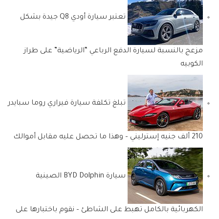
تعتبر سيارة أودي Q8 جيدة بشكل
مزعج بالنسبة لسيارة الدفع الرباعي “الرياضية” على طراز
الكوبيه
تبلغ تكلفة سيارة فيراري روما سبايدر
210 ألف جنيه إسترليني – وهذا ما تحصل عليه مقابل أموالك
سيارة BYD Dolphin الصينية
الكهربائية بالكامل تهبط على الشاطئ – نقوم باختبارها على