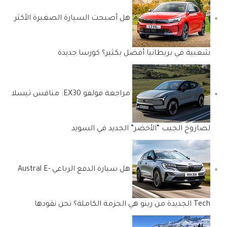
هل أصبحت السيارة الصغيرة الأكثر
شعبية في بريطانيا أفضل بكثير؟ كورسا جديدة
مراجعة فولفو EX30: منافس تيسلا
لصاروخ الجيب “الأخضر” الجديد في السويد
هل سيارة الدفع الرباعي Austral E-
Tech الجديدة من رينو هي الحزمة الكاملة؟ نحن نقودها