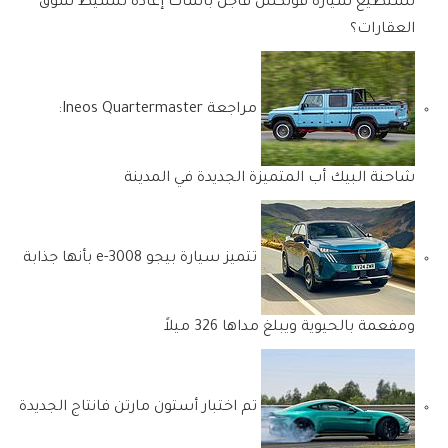
تستطيع سيارة فولكس فاجن باسات إعادة تنشيط سوق
العقارات؟
مراجعة Ineos Quartermaster:
شاحنة البيك أب المتميزة الجديدة في المدينة
تتميز سيارة بيجو e-3008 بأنها جذابة
ومفعمة بالحيوية ويبلغ مداها 326 ميلاً
تم اختبار أستون مارتن فانتاج الجديدة