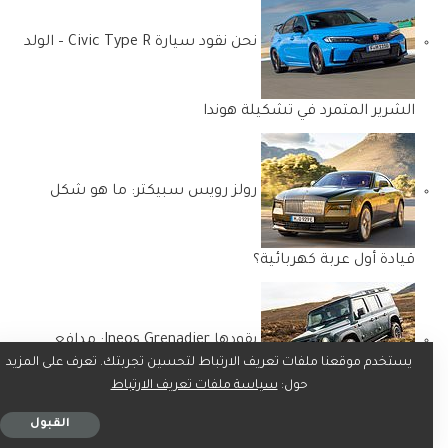
نحن نقود سيارة Civic Type R – الولد
الشرير المتمرد في تشكيلة هوندا
رولز رويس سبيكتر: ما هو شكل
قيادة أول عربة كهربائية؟
يقودها Ineos Grenadier: مدافع
يستخدم موقعنا ملفات تعريف الارتباط لتحسين تجربتك. تعرف على المزيد
حول:
سياسة ملفات تعريف الارتباط
السير جيم راتكليف بقيمة 69000 جنيه إسترليني
القبول