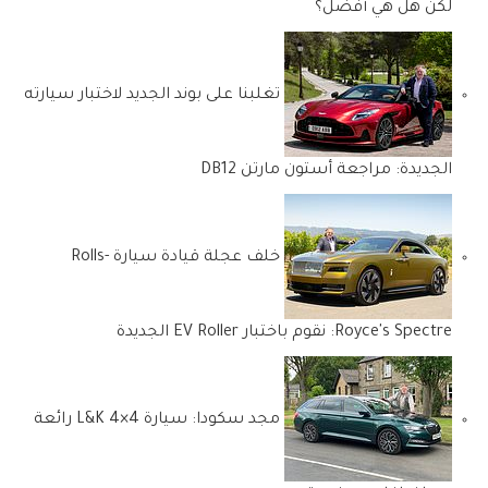
لكن هل هي أفضل؟
تغلبنا على بوند الجديد لاختبار سيارته
الجديدة: مراجعة أستون مارتن DB12
خلف عجلة قيادة سيارة Rolls-
Royce's Spectre: نقوم باختبار EV Roller الجديدة
مجد سكودا: سيارة L&K 4×4 رائعة