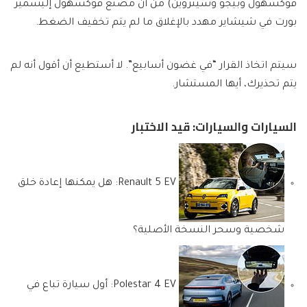
فوكسهول وبيجو وسيتروين) من أن مصنع فوكسهول إليسمير
بورت في شيشاير مهدد بالإغلاق ما لم يتم تخفيف الضغط.
سيتم اتخاذ القرار “في غضون أسابيع”. لا أستطيع أن أقول أنه لم
يتم تحذيرك، أيها المستشار.
السيارات والسيارات: قيد الاختبار
Renault 5 EV: هل يمكنها إعادة خلق
شخصية وسحر النسخة الأصلية؟
Polestar 4 EV: أول سيارة تباع في