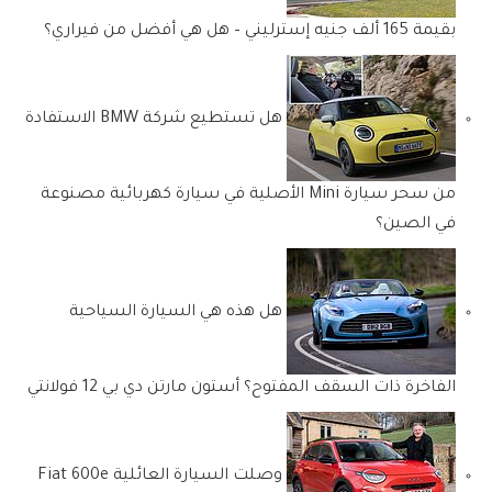
بقيمة 165 ألف جنيه إسترليني – هل هي أفضل من فيراري؟
هل تستطيع شركة BMW الاستفادة
من سحر سيارة Mini الأصلية في سيارة كهربائية مصنوعة
في الصين؟
هل هذه هي السيارة السياحية
الفاخرة ذات السقف المفتوح؟ أستون مارتن دي بي 12 فولانتي
وصلت السيارة العائلية Fiat 600e