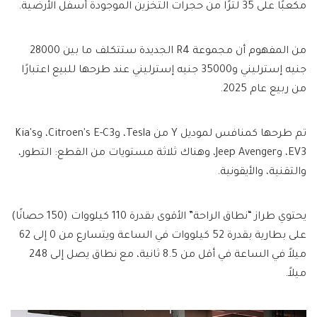
مكعبًا على 35 لترًا من حجرات التخزين الموجودة أسفل الأرضية.
من المفهوم أن مجموعة R4 الجديدة ستتكلف ما بين 28000
جنيه إسترليني و35000 جنيه إسترليني عند طرحها للبيع اعتبارًا
من ربيع عام 2025.
تم طرحها كمنافس لموديل Y من Tesla، وCitroen's E-C3، وKia's
EV3، وJeep Avenger، وهناك ثلاثة مستويات من القطع: التطور،
والتقنية، والأيقونية.
يحتوي طراز “نطاق الراحة” الأقوى بقدرة 110 كيلووات (150 حصانًا)
على بطارية بقدرة 52 كيلووات في الساعة ويتسارع من 0 إلى 62
ميلاً في الساعة في أقل من 8.5 ثانية، مع نطاق يصل إلى 248
ميلاً.