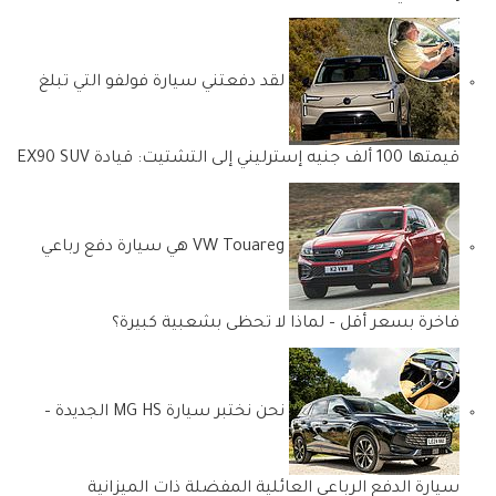
لقد دفعتني سيارة فولفو التي تبلغ
قيمتها 100 ألف جنيه إسترليني إلى التشتيت: قيادة EX90 SUV
VW Touareg هي سيارة دفع رباعي
فاخرة بسعر أقل – لماذا لا تحظى بشعبية كبيرة؟
نحن نختبر سيارة MG HS الجديدة –
سيارة الدفع الرباعي العائلية المفضلة ذات الميزانية