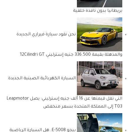
بريطانيا بدون نافذة خلفية
نحن نقود سيارة فيراري الجديدة
والمذهلة بقيمة 336.500 جنيه إسترليني 12Cilindri GT
السيارة الكهربائية الصينية الجديدة
التي تقل قيمتها عن 16 ألف جنيه إسترليني: يصل Leapmotor
T03 إلى المملكة المتحدة بسعر منخفض
بيجو E-5008: هل السيارة الرياضية