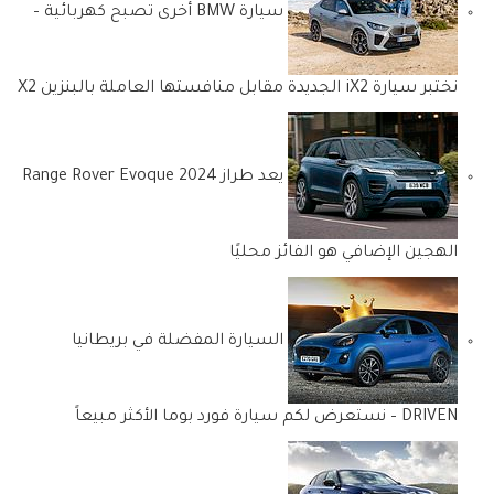
سيارة BMW أخرى تصبح كهربائية –
نختبر سيارة iX2 الجديدة مقابل منافستها العاملة بالبنزين X2
يعد طراز 2024 Range Rover Evoque
الهجين الإضافي هو الفائز محليًا
السيارة المفضلة في بريطانيا
DRIVEN – نستعرض لكم سيارة فورد بوما الأكثر مبيعاً