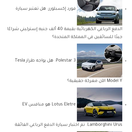
فورد إكسبلورر: هل تعتبر سيارة
الدفع الرباعي الكهربائية بقيمة 40 ألف جنيه إسترليني شراءًا
جيدًا للسائقين في المملكة المتحدة؟
Polestar 3: هل يواجه طراز Tesla
Model Y الآن معركة حقيقية؟
Lotus Eletre هو منافس EV
Lamborghini Urus: تم اختبار سيارة الدفع الرباعي الفائقة