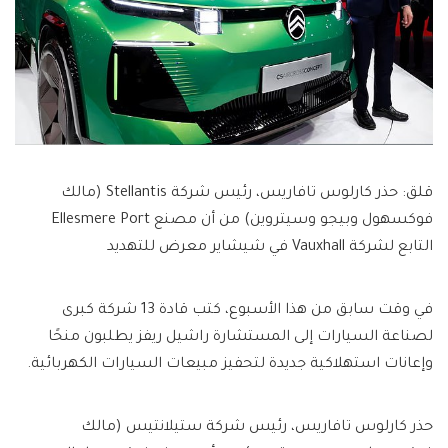
قلق: حذر كارلوس تافاريس، رئيس شركة Stellantis (مالك
فوكسهول وبيجو وسيتروين) من أن مصنع Ellesmere Port
التابع لشركة Vauxhall في شيشاير معرض للتهديد
في وقت سابق من هذا الأسبوع، كتب قادة 13 شركة كبرى
لصناعة السيارات إلى المستشارة راشيل ريفز يطلبون منحًا
وإعانات استهلاكية جديدة لتحفيز مبيعات السيارات الكهربائية.
حذر كارلوس تافاريس، رئيس شركة ستيلانتيس (مالك