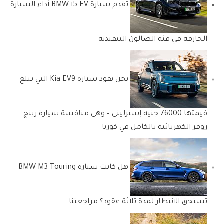
تقدم سيارة BMW i5 EV أداء السيارة
الخارقة في فئة الصالون التنفيذية
نحن نقود سيارة Kia EV9 التي تبلغ
قيمتها 76000 جنيه إسترليني – وهي منافسة سيارة رينج
روفر الكهربائية بالكامل في كوريا
هل كانت سيارة BMW M3 Touring
تستحق الانتظار لمدة ثلاثة عقود؟ مراجعتنا