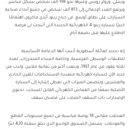
وبنتلي، ورولز رويس وغيرها نحو 198 ألف شخص بشكل مباشر،
ويرتفع العدد الإجمالي إلى 813 ألف شخص في جميع أنحاء صناعة
السيارات على نطاق أوسع. في جناح رينو، أبدى ماكرون اهتمامًا
كبيرًا بسيارة رينو 4 الكهربائية الجديدة التي أتيحت لي فرصة
الاطلاع عليها قبل بضعة أيام.
إنه تجديد لعائلة أسطورية أثبتت أنها الدعامة الأساسية
للطبقات الوسطى الفرنسية، وخاصة النساء المتحررات، لمدة
ثلاثة عقود من عام 1961، وبيعت أكثر من ثمانية ملايين. ولدت من
جديد الآن كسيارة كهربائية متعددة الاستخدامات للقرن الحادي
والعشرين، وتتضمن الميزات التي تعطي إشارة إلى السيارة
الأصلية سقفًا من القماش الكهربائي القابل للسحب. تحتوي
الإصدارات ذات السقف الصلب على قضبان سقف.
العجلات مقاس 18 بوصة قياسية في جميع مستويات القطع
والموديلات. يشتمل الصندوق الواسع الذي تبلغ سعته 420 لترًا