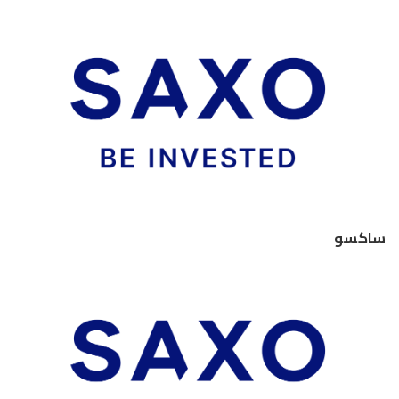
ساكسو