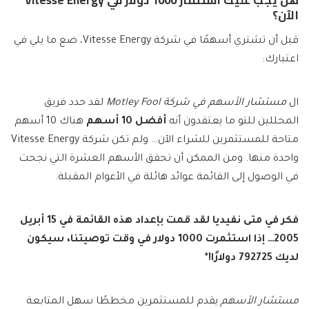
هل يجب عليك استثمار 1000 دولار في Vitesse Energy
الآن؟
قبل أن تشتري أسهمًا في شركة Vitesse Energy، ضع ما يلي في
اعتبارك:
ال
مستشار الأسهم في شركة Motley Fool
لقد حدد فريق
المحللين للتو ما يعتقدون أنه
أفضل 10 أسهم
هناك 10 أسهم
متاحة للمستثمرين للشراء الآن… ولم تكن شركة Vitesse Energy
واحدة منها. ومن الممكن أن تحقق الأسهم العشرة التي نجحت
في الوصول إلى القائمة عوائد هائلة في الأعوام المقبلة.
فكر في متى
نفيديا
لقد قمت بإعداد هذه القائمة في 15 أبريل
2005… إذا استثمرت 1000 دولار في وقت توصيتنا،
سيكون
لديك 792725 دولارًا
!*
مستشار الأسهم
يقدم للمستثمرين مخططًا سهل المتابعة