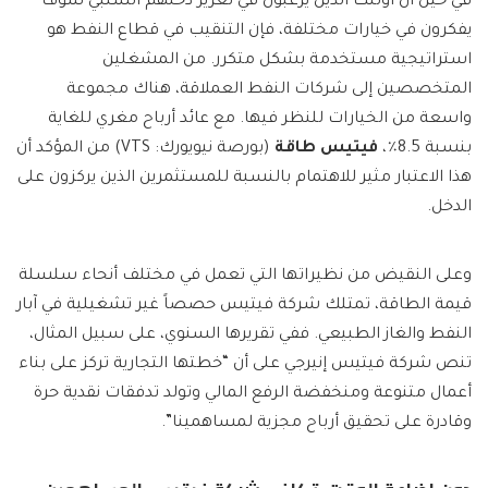
في حين أن أولئك الذين يرغبون في تعزيز دخلهم السلبي سوف
يفكرون في خيارات مختلفة، فإن التنقيب في قطاع النفط هو
استراتيجية مستخدمة بشكل متكرر. من المشغلين
المتخصصين إلى شركات النفط العملاقة، هناك مجموعة
واسعة من الخيارات للنظر فيها. مع عائد أرباح مغري للغاية
بنسبة 8.5٪،
فيتيس
طاقة
(بورصة نيويورك: VTS)
من المؤكد أن
هذا الاعتبار مثير للاهتمام بالنسبة للمستثمرين الذين يركزون على
الدخل.
وعلى النقيض من نظيراتها التي تعمل في مختلف أنحاء سلسلة
قيمة الطاقة، تمتلك شركة فيتيس حصصاً غير تشغيلية في آبار
النفط والغاز الطبيعي. ففي تقريرها السنوي، على سبيل المثال،
تنص شركة فيتيس إنيرجي على أن “خطتها التجارية تركز على بناء
أعمال متنوعة ومنخفضة الرفع المالي وتولد تدفقات نقدية حرة
وقادرة على تحقيق أرباح مجزية لمساهمينا”.